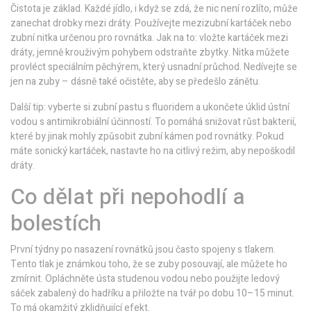
Čistota je základ. Každé jídlo, i když se zdá, že nic není rozlíto, může
zanechat drobky mezi dráty. Používejte mezizubní kartáček nebo
zubní nitka určenou pro rovnátka. Jak na to: vložte kartáček mezi
dráty, jemně krouživým pohybem odstraňte zbytky. Nitka můžete
provléct speciálním pěchýrem, který usnadní průchod. Nedívejte se
jen na zuby – dásně také očistěte, aby se předešlo zánětu.
Další tip: vyberte si zubní pastu s fluoridem a ukončete úklid ústní
vodou s antimikrobiální účinností. To pomáhá snižovat růst bakterií,
které by jinak mohly způsobit zubní kámen pod rovnátky. Pokud
máte sonický kartáček, nastavte ho na citlivý režim, aby nepoškodil
dráty.
Co dělat při nepohodlí a
bolestích
První týdny po nasazení rovnátků jsou často spojeny s tlakem.
Tento tlak je známkou toho, že se zuby posouvají, ale můžete ho
zmírnit. Opláchněte ústa studenou vodou nebo použijte ledový
sáček zabalený do hadříku a přiložte na tvář po dobu 10–15 minut.
To má okamžitý zklidňující efekt.