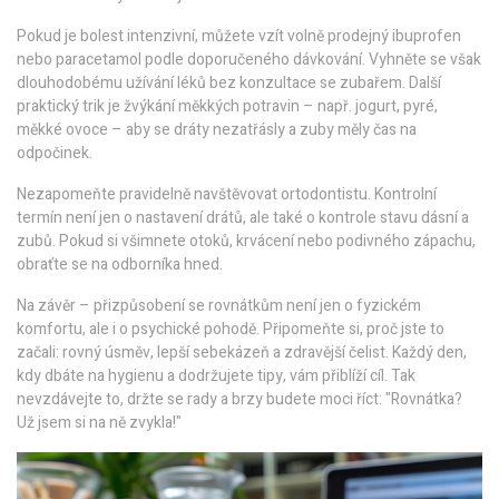
Pokud je bolest intenzivní, můžete vzít volně prodejný ibuprofen
nebo paracetamol podle doporučeného dávkování. Vyhněte se však
dlouhodobému užívání léků bez konzultace se zubařem. Další
praktický trik je žvýkání měkkých potravin – např. jogurt, pyré,
měkké ovoce – aby se dráty nezatřásly a zuby měly čas na
odpočinek.
Nezapomeňte pravidelně navštěvovat ortodontistu. Kontrolní
termín není jen o nastavení drátů, ale také o kontrole stavu dásní a
zubů. Pokud si všimnete otoků, krvácení nebo podivného zápachu,
obraťte se na odborníka hned.
Na závěr – přizpůsobení se rovnátkům není jen o fyzickém
komfortu, ale i o psychické pohodě. Připomeňte si, proč jste to
začali: rovný úsměv, lepší sebekázeň a zdravější čelist. Každý den,
kdy dbáte na hygienu a dodržujete tipy, vám přiblíží cíl. Tak
nevzdávejte to, držte se rady a brzy budete moci říct: "Rovnátka?
Už jsem si na ně zvykla!"