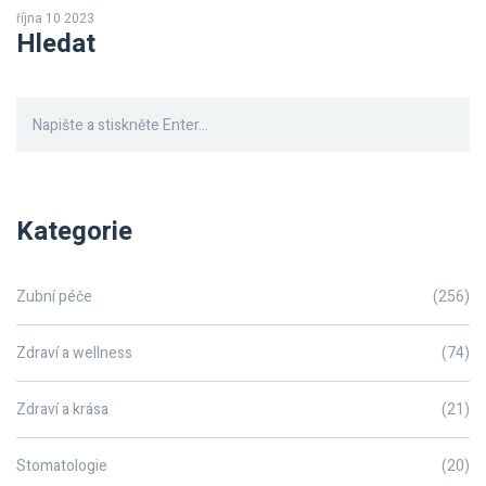
správně pečovat o rovnátka pro udržení jejich čistoty a funkčnosti.
října 10 2023
Představím vám své tipy a triky z vlastní zkušenosti, takže se
Hledat
nebojte a pojďme na to!
Kategorie
Zubní péče
(256)
Zdraví a wellness
(74)
Zdraví a krása
(21)
Stomatologie
(20)