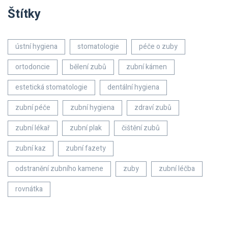
Štítky
ústní hygiena
stomatologie
péče o zuby
ortodoncie
bělení zubů
zubní kámen
estetická stomatologie
dentální hygiena
zubní péče
zubní hygiena
zdraví zubů
zubní lékař
zubní plak
čištění zubů
zubní kaz
zubní fazety
odstranění zubního kamene
zuby
zubní léčba
rovnátka