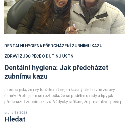
DENTÁLNÍ HYGIENA
PŘEDCHÁZENÍ ZUBNÍMU KAZU
ZDRAVÍ ZUBŮ
PÉČE O DUTINU ÚSTNÍ
Dentální hygiena: Jak předcházet
zubnímu kazu
Jsem si jistá, že i vy toužíte mít nejen krásný, ale hlavně zdravý
úsměv. Proto jsem se rozhodla, že se podělím o rady a tipy jak
předcházet zubnímu kazu. Vždycky si říkám, že preventivní péče je
ta nejlepší, tak proč nezačít právě s dentální hygienou? Můj článek
srpna 13 2023
vám přinese řadu pouček a rad, které vám pomohou udržet zuby
Hledat
nejen bílé, ale co je důležitější, zdravé. Věřte mi, vyplatí se tomu
věnovat!