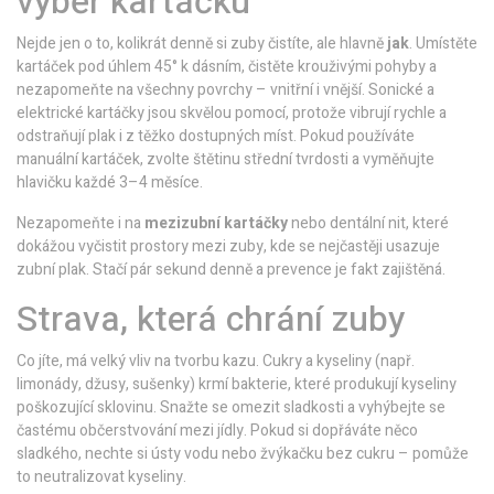
výběr kartáčku
Nejde jen o to, kolikrát denně si zuby čistíte, ale hlavně
jak
. Umístěte
kartáček pod úhlem 45° k dásním, čistěte krouživými pohyby a
nezapomeňte na všechny povrchy – vnitřní i vnější. Sonické a
elektrické kartáčky jsou skvělou pomocí, protože vibrují rychle a
odstraňují plak i z těžko dostupných míst. Pokud používáte
manuální kartáček, zvolte štětinu střední tvrdosti a vyměňujte
hlavičku každé 3–4 měsíce.
Nezapomeňte i na
mezizubní kartáčky
nebo dentální nit, které
dokážou vyčistit prostory mezi zuby, kde se nejčastěji usazuje
zubní plak. Stačí pár sekund denně a prevence je fakt zajištěná.
Strava, která chrání zuby
Co jíte, má velký vliv na tvorbu kazu. Cukry a kyseliny (např.
limonády, džusy, sušenky) krmí bakterie, které produkují kyseliny
poškozující sklovinu. Snažte se omezit sladkosti a vyhýbejte se
častému občerstvování mezi jídly. Pokud si dopřáváte něco
sladkého, nechte si ústy vodu nebo žvýkačku bez cukru – pomůže
to neutralizovat kyseliny.