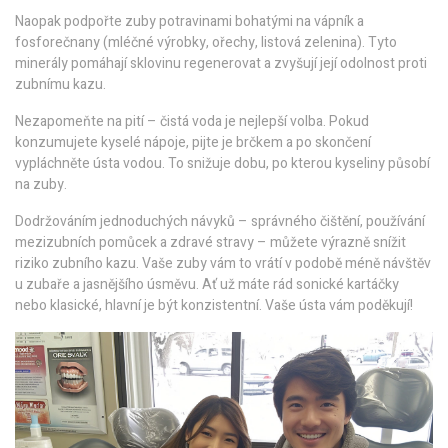
Naopak podpořte zuby potravinami bohatými na vápník a
fosforečnany (mléčné výrobky, ořechy, listová zelenina). Tyto
minerály pomáhají sklovinu regenerovat a zvyšují její odolnost proti
zubnímu kazu.
Nezapomeňte na pití – čistá voda je nejlepší volba. Pokud
konzumujete kyselé nápoje, pijte je brčkem a po skončení
vypláchněte ústa vodou. To snižuje dobu, po kterou kyseliny působí
na zuby.
Dodržováním jednoduchých návyků – správného čištění, používání
mezizubních pomůcek a zdravé stravy – můžete výrazně snížit
riziko zubního kazu. Vaše zuby vám to vrátí v podobě méně návštěv
u zubaře a jasnějšího úsměvu. Ať už máte rád sonické kartáčky
nebo klasické, hlavní je být konzistentní. Vaše ústa vám poděkují!