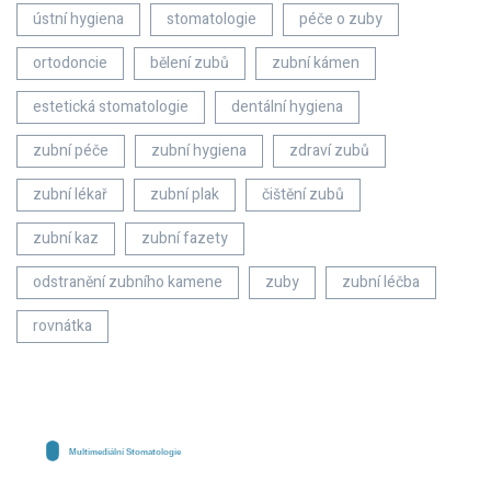
ústní hygiena
stomatologie
péče o zuby
ortodoncie
bělení zubů
zubní kámen
estetická stomatologie
dentální hygiena
zubní péče
zubní hygiena
zdraví zubů
zubní lékař
zubní plak
čištění zubů
zubní kaz
zubní fazety
odstranění zubního kamene
zuby
zubní léčba
rovnátka