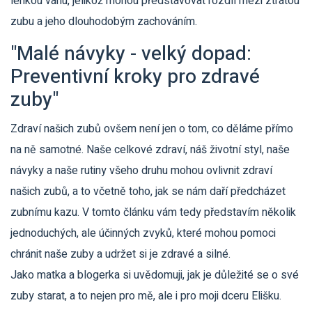
lehkou váhu, jelikož mohou představovat rozdíl mezi ztrátou
zubu a jeho dlouhodobým zachováním.
"Malé návyky - velký dopad:
Preventivní kroky pro zdravé
zuby"
Zdraví našich zubů ovšem není jen o tom, co děláme přímo
na ně samotné. Naše celkové zdraví, náš životní styl, naše
návyky a naše rutiny všeho druhu mohou ovlivnit zdraví
našich zubů, a to včetně toho, jak se nám daří předcházet
zubnímu kazu. V tomto článku vám tedy představím několik
jednoduchých, ale účinných zvyků, které mohou pomoci
chránit naše zuby a udržet si je zdravé a silné.
Jako matka a blogerka si uvědomuji, jak je důležité se o své
zuby starat, a to nejen pro mě, ale i pro moji dceru Elišku.