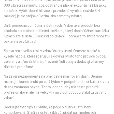
nebo elektrický kartáček. Tyto přístroje dokážou dosáhnout až 40
000 vibrací za minutu, což odstraňuje plak efektivněji než klasický
kartáček. Výběr dobré hlavice a pravidelná výměna (každé 3‑4
měsíce) je ale stejně důležitá jako samotný nástroj.
Další pomocná pomůcka je ústní voda. Vyberte si produkt bez
alkoholu a s antibakteriálními složkami, který doplní účinek kartáčku.
Oplachujte si ústa 30 sekund po čištění – pomůže to snížit množství
bakterií a osvěží dech.
Strava hraje velkou roli v zdraví dutiny ústní. Omezte sladké a
kyselé nápoje, které rozrušují sklovinu. Místo toho jíst více ovoce,
zeleniny a ořechů, které přirozeně čistí zuby a dodávají vitaminy
důležité pro dásně.
Na závěr nezapomeňte na pravidelné masírování dásní. Jemně
masírujte konec prstů po celý týden – podpoříte tím cirkulaci krve a
dásně zůstanou pevné. Tento jednoduchý trik často přehlíží i
profesionálové, ale má velký vliv na dlouhodobou stabilitu ústního
zdraví.
Dodržujte tyto tipy a uvidíte, že péče o dutinu ústní není
komplikovaná. Stačí se držet základů, přidat pár moderních