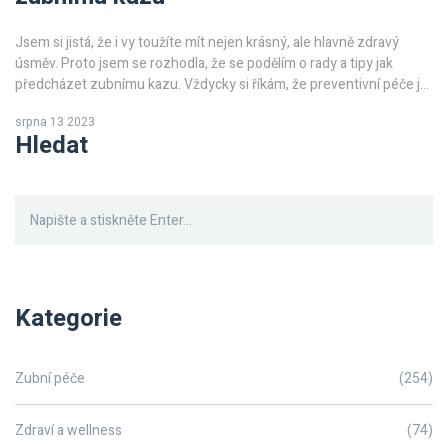
Jsem si jistá, že i vy toužíte mít nejen krásný, ale hlavně zdravý
úsměv. Proto jsem se rozhodla, že se podělím o rady a tipy jak
předcházet zubnímu kazu. Vždycky si říkám, že preventivní péče je
ta nejlepší, tak proč nezačít právě s dentální hygienou? Můj článek
srpna 13 2023
vám přinese řadu pouček a rad, které vám pomohou udržet zuby
Hledat
nejen bílé, ale co je důležitější, zdravé. Věřte mi, vyplatí se tomu
věnovat!
Kategorie
Zubní péče
(254)
Zdraví a wellness
(74)