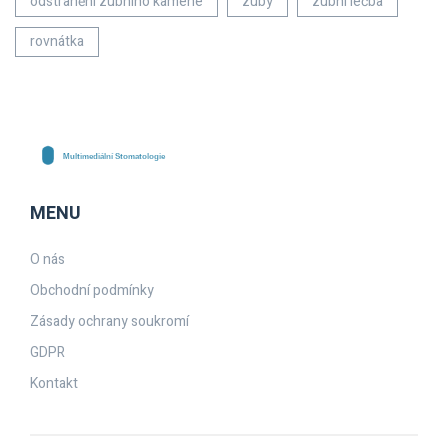
odstranění zubního kamene
zuby
zubní léčba
rovnátka
MENU
O nás
Obchodní podmínky
Zásady ochrany soukromí
GDPR
Kontakt