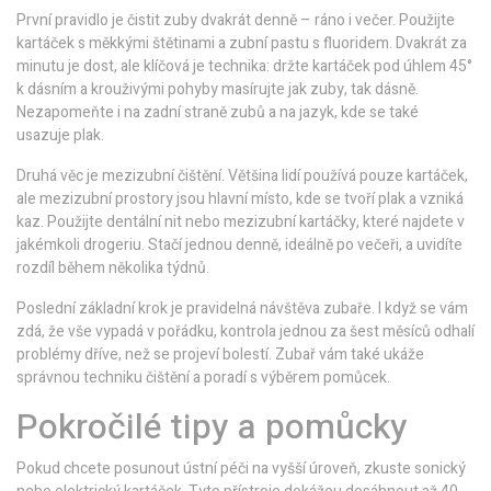
První pravidlo je čistit zuby dvakrát denně – ráno i večer. Použijte
kartáček s měkkými štětinami a zubní pastu s fluoridem. Dvakrát za
minutu je dost, ale klíčová je technika: držte kartáček pod úhlem 45°
k dásním a krouživými pohyby masírujte jak zuby, tak dásně.
Nezapomeňte i na zadní straně zubů a na jazyk, kde se také
usazuje plak.
Druhá věc je mezizubní čištění. Většina lidí používá pouze kartáček,
ale mezizubní prostory jsou hlavní místo, kde se tvoří plak a vzniká
kaz. Použijte dentální nit nebo mezizubní kartáčky, které najdete v
jakémkoli drogeriu. Stačí jednou denně, ideálně po večeři, a uvidíte
rozdíl během několika týdnů.
Poslední základní krok je pravidelná návštěva zubaře. I když se vám
zdá, že vše vypadá v pořádku, kontrola jednou za šest měsíců odhalí
problémy dříve, než se projeví bolestí. Zubař vám také ukáže
správnou techniku čištění a poradí s výběrem pomůcek.
Pokročilé tipy a pomůcky
Pokud chcete posunout ústní péči na vyšší úroveň, zkuste sonický