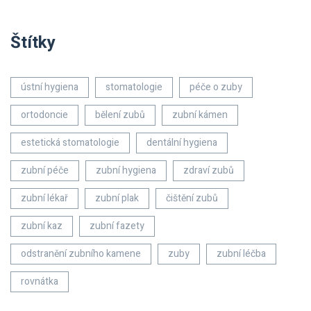
Štítky
ústní hygiena
stomatologie
péče o zuby
ortodoncie
bělení zubů
zubní kámen
estetická stomatologie
dentální hygiena
zubní péče
zubní hygiena
zdraví zubů
zubní lékař
zubní plak
čištění zubů
zubní kaz
zubní fazety
odstranění zubního kamene
zuby
zubní léčba
rovnátka