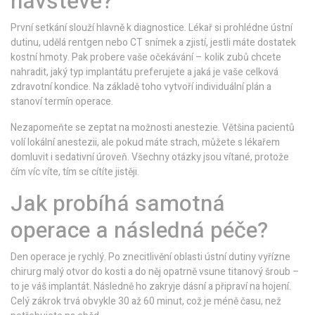
návštěvě?
První setkání slouží hlavně k diagnostice. Lékař si prohlédne ústní
dutinu, udělá rentgen nebo CT snímek a zjistí, jestli máte dostatek
kostní hmoty. Pak probere vaše očekávání – kolik zubů chcete
nahradit, jaký typ implantátu preferujete a jaká je vaše celková
zdravotní kondice. Na základě toho vytvoří individuální plán a
stanoví termín operace.
Nezapomeňte se zeptat na možnosti anestezie. Většina pacientů
volí lokální anestezii, ale pokud máte strach, můžete s lékařem
domluvit i sedativní úroveň. Všechny otázky jsou vítané, protože
čím víc víte, tím se cítíte jistěji.
Jak probíhá samotná
operace a následná péče?
Den operace je rychlý. Po znecitlivění oblasti ústní dutiny vyřízne
chirurg malý otvor do kosti a do něj opatrně vsune titanový šroub –
to je váš implantát. Následně ho zakryje dásní a připraví na hojení.
Celý zákrok trvá obvykle 30 až 60 minut, což je méně času, než