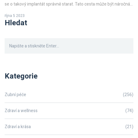
se o takový implantát správně starat. Tato cesta může být náročná,
ale slibuji, že všechno, co potřebujete vědět, budete mít z tohoto
října 5 2023
článku. Neváhejte a pojďme na to společně prozkoumat tento
Hledat
fascinující svět stomatologie.
Kategorie
Zubní péče
(256)
Zdraví a wellness
(74)
Zdraví a krása
(21)