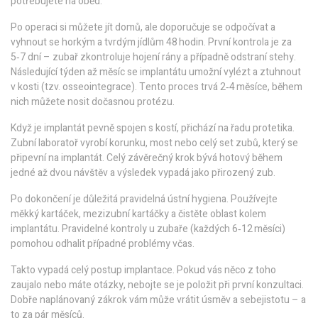
potřebujete na oběd.
Po operaci si můžete jít domů, ale doporučuje se odpočívat a
vyhnout se horkým a tvrdým jídlům 48 hodin. První kontrola je za
5‑7 dní – zubař zkontroluje hojení rány a případně odstraní stehy.
Následující týden až měsíc se implantátu umožní vylézt a ztuhnout
v kosti (tzv. osseointegrace). Tento proces trvá 2‑4 měsíce, během
nich můžete nosit dočasnou protézu.
Když je implantát pevně spojen s kostí, přichází na řadu protetika.
Zubní laboratoř vyrobí korunku, most nebo celý set zubů, který se
připevní na implantát. Celý závěrečný krok bývá hotový během
jedné až dvou návštěv a výsledek vypadá jako přirozený zub.
Po dokončení je důležitá pravidelná ústní hygiena. Používejte
měkký kartáček, mezizubní kartáčky a čistěte oblast kolem
implantátu. Pravidelné kontroly u zubaře (každých 6‑12 měsíci)
pomohou odhalit případné problémy včas.
Takto vypadá celý postup implantace. Pokud vás něco z toho
zaujalo nebo máte otázky, nebojte se je položit při první konzultaci.
Dobře naplánovaný zákrok vám může vrátit úsměv a sebejistotu – a
to za pár měsíců.