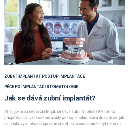
ZUBNÍ IMPLANTÁT
POSTUP IMPLANTACE
PÉČE PO IMPLANTACI
STOMATOLOGIE
Jak se dává zubní implantát?
Ahoj, jsem na cestě zjistit, jak se dává zubní implantát! V tomto
příspěvku pro vás rozeberu celý postup implantace a dozvíte se, jak
se o takový implantát správně starat. Tato cesta může být náročná,