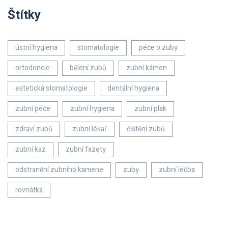
Štítky
ústní hygiena
stomatologie
péče o zuby
ortodoncie
bělení zubů
zubní kámen
estetická stomatologie
dentální hygiena
zubní péče
zubní hygiena
zubní plak
zdraví zubů
zubní lékař
čištění zubů
zubní kaz
zubní fazety
odstranění zubního kamene
zuby
zubní léčba
rovnátka