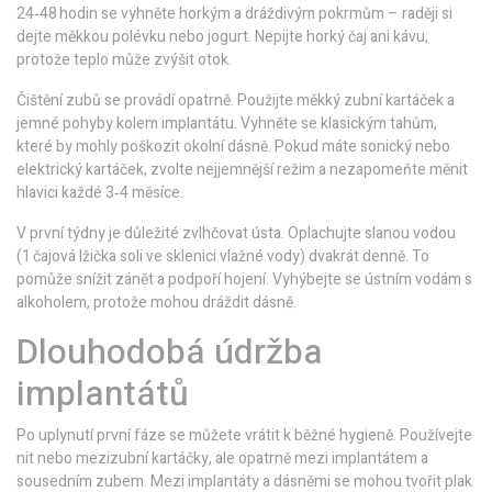
24‑48 hodin se vyhněte horkým a dráždivým pokrmům – raději si
dejte měkkou polévku nebo jogurt. Nepijte horký čaj ani kávu,
protože teplo může zvýšit otok.
Čištění zubů se provádí opatrně. Použijte měkký zubní kartáček a
jemné pohyby kolem implantátu. Vyhněte se klasickým tahům,
které by mohly poškozit okolní dásně. Pokud máte sonický nebo
elektrický kartáček, zvolte nejjemnější režim a nezapomeňte měnit
hlavici každé 3‑4 měsíce.
V první týdny je důležité zvlhčovat ústa. Oplachujte slanou vodou
(1 čajová lžička soli ve sklenici vlažné vody) dvakrát denně. To
pomůže snížit zánět a podpoří hojení. Vyhýbejte se ústním vodám s
alkoholem, protože mohou dráždit dásně.
Dlouhodobá údržba
implantátů
Po uplynutí první fáze se můžete vrátit k běžné hygieně. Používejte
nit nebo mezizubní kartáčky, ale opatrně mezi implantátem a
sousedním zubem. Mezi implantáty a dásněmi se mohou tvořit plak