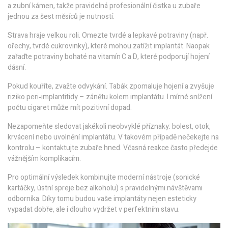
a zubní kámen, takže pravidelná profesionální čistka u zubaře
jednou za šest měsíců je nutností.
Strava hraje velkou roli. Omezte tvrdé a lepkavé potraviny (např.
ořechy, tvrdé cukrovinky), které mohou zatížit implantát. Naopak
zařaďte potraviny bohaté na vitamín C a D, které podporují hojení
dásní.
Pokud kouříte, zvažte odvykání. Tabák zpomaluje hojení a zvyšuje
riziko peri‑implantitidy – zánětu kolem implantátu. I mírné snížení
počtu cigaret může mít pozitivní dopad.
Nezapomeňte sledovat jakékoli neobvyklé příznaky: bolest, otok,
krvácení nebo uvolnění implantátu. V takovém případě nečekejte na
kontrolu – kontaktujte zubaře hned. Včasná reakce často předejde
vážnějším komplikacím.
Pro optimální výsledek kombinujte moderní nástroje (sonické
kartáčky, ústní spreje bez alkoholu) s pravidelnými návštěvami
odborníka. Díky tomu budou vaše implantáty nejen esteticky
vypadat dobře, ale i dlouho vydržet v perfektním stavu.