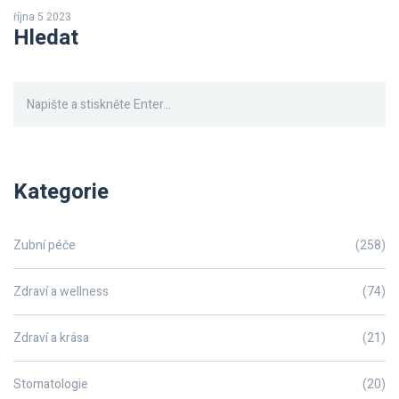
ale slibuji, že všechno, co potřebujete vědět, budete mít z tohoto
října 5 2023
článku. Neváhejte a pojďme na to společně prozkoumat tento
Hledat
fascinující svět stomatologie.
Kategorie
Zubní péče
(258)
Zdraví a wellness
(74)
Zdraví a krása
(21)
Stomatologie
(20)