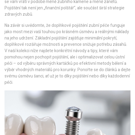
se vám vrátí v podobě méně zubního kamene a méně zánětů.
Pojištění tak není jen „finanční polštář“, ale součást širší strategie
zdravých zubů.
Na závěr si uvědomte, že doplňkové pojištění zubní péče funguje
jako most mezi vaší touhou po krásném úsměvu a reálnými náklady
na jeho udržení. Základní pojištění zajišťuje minimální pokrytí,
doplňkové rozšiřuje možnosti a prevence snižuje potřebu zásahů.
V naší kolekci níže najdete konkrétní návody a tipy, které vám
pomohou nejen pochopit pojištění, ale i optimalizovat celou ústní
péči – od výběru správných kartáčků po efektivní metody bělení a
výběr vhodných materiálů pro korunky. Ponořte se do článků a dejte
svému úsměvu šanci, ať už je to díky pojištění nebo díky každodenní
péči.