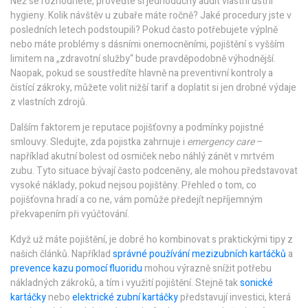
Než se rozhodnete, proveďte si jednoduchý audit vlastní ústní
hygieny. Kolik návštěv u zubaře máte ročně? Jaké procedury jste v
posledních letech podstoupili? Pokud často potřebujete výplně
nebo máte problémy s dásními onemocněními, pojištění s vyšším
limitem na „zdravotní služby“ bude pravděpodobně výhodnější.
Naopak, pokud se soustředíte hlavně na preventivní kontroly a
čistící zákroky, můžete volit nižší tarif a doplatit si jen drobné výdaje
z vlastních zdrojů.
Dalším faktorem je reputace pojišťovny a podmínky pojistné
smlouvy. Sledujte, zda pojistka zahrnuje i
emergency care
–
například akutní bolest od osmiček nebo náhlý zánět v mrtvém
zubu. Tyto situace bývají často podceněny, ale mohou představovat
vysoké náklady, pokud nejsou pojištěny. Přehled o tom, co
pojišťovna hradí a co ne, vám pomůže předejít nepříjemným
překvapením při vyúčtování.
Když už máte pojištění, je dobré ho kombinovat s praktickými tipy z
našich článků. Například
správné používání mezizubních kartáčků
a
prevence kazu pomocí fluoridu
mohou výrazně snížit potřebu
nákladných zákroků, a tím i využití pojištění. Stejně tak
sonické
kartáčky
nebo
elektrické zubní kartáčky
představují investici, která