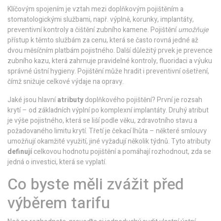
Klíčovým spojením je vztah mezi doplňkovým pojištěním a
stomatologickými službami
,
např. výplně, korunky, implantáty,
preventivní kontroly a čištění zubního kamene
. Pojištění
umožňuje
přístup k těmto službám za cenu, která se často rovná jedné až
dvou měsíčním platbám pojistného. Další důležitý prvek je
prevence
zubního kazu
,
která zahrnuje pravidelné kontroly, fluoridaci a výuku
správné ústní hygieny
. Pojištění může hradit i preventivní ošetření,
čímž snižuje celkové výdaje na opravy.
Jaké jsou hlavní
atributy
doplňkového pojištění? První je rozsah
krytí – od základních výplní po komplexní implantáty. Druhý atribut
je výše pojistného, která se liší podle věku, zdravotního stavu a
požadovaného limitu krytí. Třetí je čekací lhůta – některé smlouvy
umožňují okamžité využití, jiné vyžadují několik týdnů. Tyto atributy
definují
celkovou hodnotu pojištění a pomáhají rozhodnout, zda se
jedná o investici, která se vyplatí.
Co byste měli zvážit před
výběrem tarifu