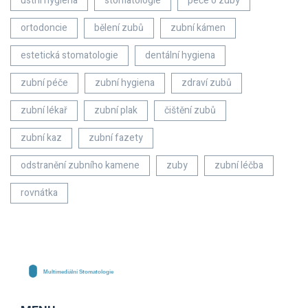
ústní hygiena
stomatologie
péče o zuby
ortodoncie
bělení zubů
zubní kámen
estetická stomatologie
dentální hygiena
zubní péče
zubní hygiena
zdraví zubů
zubní lékař
zubní plak
čištění zubů
zubní kaz
zubní fazety
odstranění zubního kamene
zuby
zubní léčba
rovnátka