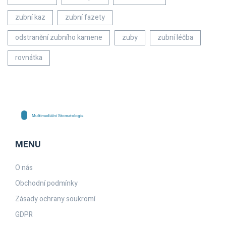
zubní kaz
zubní fazety
odstranění zubního kamene
zuby
zubní léčba
rovnátka
MENU
O nás
Obchodní podmínky
Zásady ochrany soukromí
GDPR