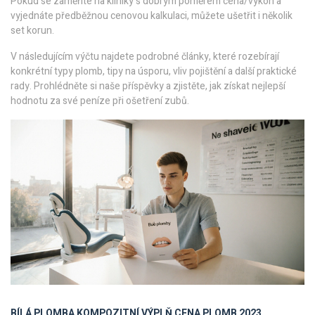
Pokud se zaměříte na kliniky s dobrým poměrem cena/výkon a
vyjednáte předběžnou cenovou kalkulaci, můžete ušetřit i několik
set korun.
V následujícím výčtu najdete podrobné články, které rozebírají
konkrétní typy plomb, tipy na úsporu, vliv pojištění a další praktické
rady. Prohlédněte si naše příspěvky a zjistěte, jak získat nejlepší
hodnotu za své peníze při ošetření zubů.
BÍLÁ PLOMBA
KOMPOZITNÍ VÝPLŇ
CENA PLOMB 2023