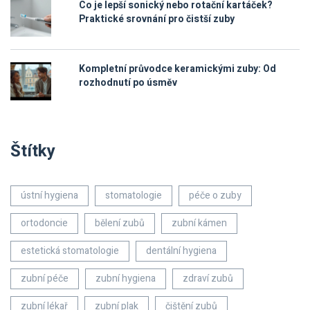
Co je lepší sonický nebo rotační kartáček?
Praktické srovnání pro čistší zuby
Kompletní průvodce keramickými zuby: Od
rozhodnutí po úsměv
Štítky
ústní hygiena
stomatologie
péče o zuby
ortodoncie
bělení zubů
zubní kámen
estetická stomatologie
dentální hygiena
zubní péče
zubní hygiena
zdraví zubů
zubní lékař
zubní plak
čištění zubů