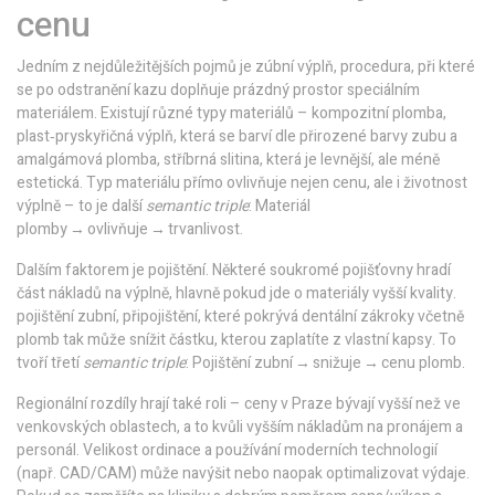
cenu
Jedním z nejdůležitějších pojmů je
zúbní výplň
,
procedura, při které
se po odstranění kazu doplňuje prázdný prostor speciálním
materiálem
. Existují různé typy materiálů –
kompozitní plomba
,
plast‑pryskyřičná výplň, která se barví dle přirozené barvy zubu
a
amalgámová plomba
,
stříbrná slitina, která je levnější, ale méně
estetická
. Typ materiálu přímo ovlivňuje nejen cenu, ale i životnost
výplně – to je další
semantic triple
: Materiál
plomby → ovlivňuje → trvanlivost.
Dalším faktorem je pojištění. Některé soukromé pojišťovny hradí
část nákladů na výplně, hlavně pokud jde o materiály vyšší kvality.
pojištění zubní
,
připojištění, které pokrývá dentální zákroky včetně
plomb
tak může snížit částku, kterou zaplatíte z vlastní kapsy. To
tvoří třetí
semantic triple
: Pojištění zubní → snižuje → cenu plomb.
Regionální rozdíly hrají také roli – ceny v Praze bývají vyšší než ve
venkovských oblastech, a to kvůli vyšším nákladům na pronájem a
personál. Velikost ordinace a používání moderních technologií
(např. CAD/CAM) může navýšit nebo naopak optimalizovat výdaje.