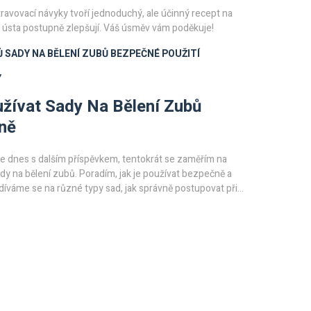
travovací návyky tvoří jednoduchý, ale účinný recept na
e ústa postupně zlepšují. Váš úsměv vám poděkuje!
Ů
SADY NA BĚLENÍ ZUBŮ
BEZPEČNÉ POUŽITÍ
Y
žívat Sady Na Bělení Zubů
ně
e dnes s dalším příspěvkem, tentokrát se zaměřím na
dy na bělení zubů. Poradím, jak je používat bezpečně a
díváme se na různé typy sad, jak správně postupovat při
í a jak se vyhnout možným komplikacím. Zároveň vám
lik doporučení na ty nejlepší sady na trhu. Tahle téma je
itá, protože krásný úsměv otevírá všechny dveře!