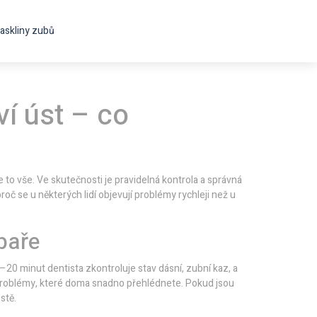
askliny zubů
ví úst – co
e to vše. Ve skutečnosti je pravidelná kontrola a správná
roč se u některých lidí objevují problémy rychleji než u
baře
20 minut dentista zkontroluje stav dásní, zubní kaz, a
it problémy, které doma snadno přehlédnete. Pokud jsou
stě.