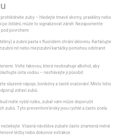
lu
i prohlédněte zuby – hledejte tmavé skvrny, praskliny nebo
ní po čištění, může to signalizovat zánět. Nezapomeňte
y pod povrchem.
tiny) a zubní pasta s fluoridem chrání sklovinu. Kartáčujte
Mezizubní nit nebo mezizubní kartáčky pomohou odstranit
eriemi. Volte takovou, která neobsahuje alkohol, aby
 splachujte ústa vodou – nechávejte ji působit.
Omezte slazené nápoje, bonbóny a časté svačování. Místo toho
odporují zdraví zubů.
Pokud máte vyšší riziko, zubař vám může doporučit
och zubů. Tyto preventivní kroky jsou rychlé a často zcela
t – nečekejte. Včasná návštěva zubaře často znamená méně
kořenové léčby nebo dokonce extrakce.