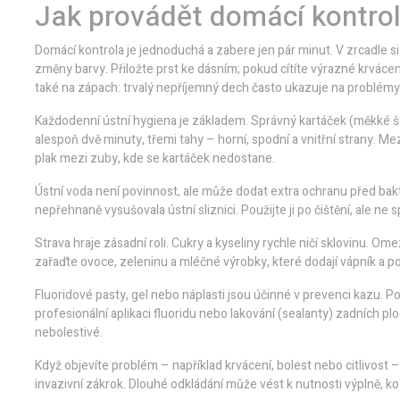
Jak provádět domácí kontro
Domácí kontrola je jednoduchá a zabere jen pár minut. V zrcadle s
změny barvy. Přiložte prst ke dásním; pokud cítíte výrazné krváce
také na zápach: trvalý nepříjemný dech často ukazuje na problém
Každodenní ústní hygiena je základem. Správný kartáček (měkké ště
alespoň dvě minuty, třemi tahy – horní, spodní a vnitřní strany. 
plak mezi zuby, kde se kartáček nedostane.
Ústní voda není povinnost, ale může dodat extra ochranu před bakt
nepřehnaně vysušovala ústní sliznici. Použijte ji po čištění, ale ne
Strava hraje zásadní roli. Cukry a kyseliny rychle ničí sklovinu. 
zařaďte ovoce, zeleninu a mléčné výrobky, které dodají vápník a p
Fluoridové pasty, gel nebo náplasti jsou účinné v prevenci kazu. 
profesionální aplikaci fluoridu nebo lakování (sealanty) zadních pl
nebolestivé.
Když objevíte problém – například krvácení, bolest nebo citlivos
invazivní zákrok. Dlouhé odkládání může vést k nutnosti výplně, 