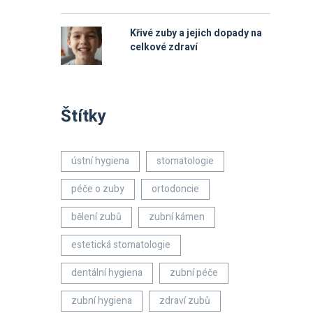
Křivé zuby a jejich dopady na
celkové zdraví
Štítky
ústní hygiena
stomatologie
péče o zuby
ortodoncie
bělení zubů
zubní kámen
estetická stomatologie
dentální hygiena
zubní péče
zubní hygiena
zdraví zubů