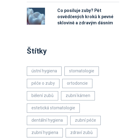
Co posiluje zuby? Pět
osvědčených kroků k pevné
sklovině a zdravým dásním
Štítky
ústní hygiena
stomatologie
péče o zuby
ortodoncie
bělení zubů
zubní kámen
estetická stomatologie
dentální hygiena
zubní péče
zubní hygiena
zdraví zubů