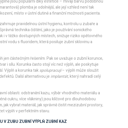
výplně jsou populární díky estetice – mívají barvu podobnou
rantová) plomba je odolnější, ale její vzhled není tak
ození, místo v ústní dutině a finanční možnosti pacienta.
 zahrnuje pravidelnou ústní hygienu, kontrolu u zubaře a
právná technika čištění, jako je používání
sonického
lak i v těžko dostupných místech
, snižuje riziko opětovného
tní vodu s fluoridem, která posiluje zubní sklovinu a
plň jen částečným řešením. Pak se uvažuje o
zubní korunce
,
ar i sílu
. Korunka často stojí víc než výplň, ale poskytuje
ší. Výplň a korunka tak
spolupracují
– výplň může sloužit
efektů. Další alternativou je
implantát
, který nahradí celý
lavní oblasti: odstranění kazu, výběr vhodného materiálu a
méně cukru, více vlákniny) jsou klíčové pro dlouhodobou
 jak vybrat materiál, jak správně čistit mezizubní prostory,
et výplň v perfektním stavu.
RU V ZUBU
ZUBNÍ VÝPLŇ
ZUBNÍ KAZ