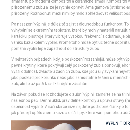
amarantu po moderní kompozitní a keramické směsi
. Kompozitní 
přirozenému zubu a lze je rychle opravit. Amalgámová (stříbrno-ama
přirozený. Rozhodnutí mezi nimi by mělo zohledňovat velikost pošk
Po nasazení výplně je důležité zajistit dlouhodobou funkčnost. To
vyhýbání se extrémním teplotám, které by mohly materiál narušit. S
kartáčku
,
přístroje, který vibruje vysokou frekvencí a odstraňuje p
vzniku kazu kolem výplně. Kromě toho může být užitečné doplnit ús
pomáhá výplni lépe zapadnout do struktury zubu.
V některých případech, kdy je poškození rozsáhlejší, může být vý
pevné krytiny, které pokrývají celý poškozený zub a obnovují jeho tv
vyšší odolnost, zvláště u zadních zubů, kde jsou síly žvýkání největ
jako podklad pro korunku nebo jako samostatné řešení u menších d
zub, ale to už patří k radikálnějším zásahům.
Na závěr, pokud se rozhodujete o zubní výplni, zaměřte se na tři h
následnou péči. Denní úklid, pravidelné kontroly a úprava stravy (
úspěšnost výplně. V naší sbírce níže najdete podrobné články o tom,
jak předejít opětovnému kazu a další tipy, které vám pomohou udrž
VYPLNIT DÍ