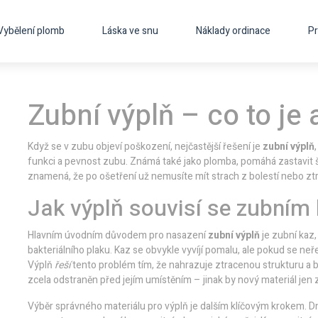
Vybělení plomb
Láska ve snu
Náklady ordinace
Pr
Zubní výplň – co to je 
Když se v zubu objeví poškození, nejčastější řešení je
zubní výplň
funkci a pevnost zubu
. Známá také jako
plomba
, pomáhá zastavit 
znamená, že po ošetření už nemusíte mít strach z bolestí nebo ztr
Jak výplň souvisí se zubním
Hlavním úvodním důvodem pro nasazení
zubní výplň
je
zubní kaz
bakteriálního plaku
. Kaz se obvykle vyvíjí pomalu, ale pokud se ne
Výplň
řeší
tento problém tím, že nahrazuje ztracenou strukturu a 
zcela odstraněn před jejím umístěním – jinak by nový materiál jen za
Výběr správného materiálu pro výplň je dalším klíčovým krokem. D