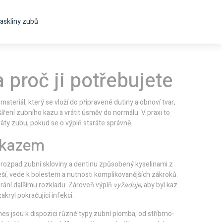
askliny zubů
a proč ji potřebujete
,
materiál, který se vloží do připravené dutiny a obnoví tvar,
šíření zubního kazu a vrátit úsměv do normálu. V praxi to
áty zubu, pokud se o výplň staráte správně.
 kazem
,
rozpad zubní skloviny a dentinu způsobený kyselinami z
řeší, vede k bolestem a nutnosti komplikovanějších zákroků.
brání dalšímu rozkladu. Zároveň výplň
vyžaduje
, aby byl kaz
kryl pokračující infekci.
nes jsou k dispozici různé typy
zubní plomba
,
od stříbrno-