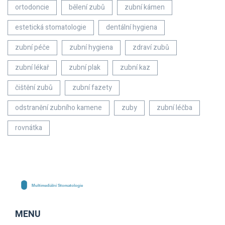
ortodoncie
bělení zubů
zubní kámen
estetická stomatologie
dentální hygiena
zubní péče
zubní hygiena
zdraví zubů
zubní lékař
zubní plak
zubní kaz
čištění zubů
zubní fazety
odstranění zubního kamene
zuby
zubní léčba
rovnátka
MENU