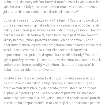
zubů
není jako nový telefon, který si koupíte za nulu. Je to součást
vašeho těla — a když je špatně udělaná, může vás bolet, omezovat
jídlo, zhoršit hovor a dokonce ovlivnit celkové zdraví.
Co se skrývá za tímto „bezplatným“ řešením? Často je to
akrylová
protéza
,
nejlevnější typ náhrady, která se používá jako dočasná, ale
někdy je nabízena jako trvalé řešení
. Tyto protézy se mohou během
několika měsíců deformovat, tříštit nebo začít pálit dásně. Některé
kliniky nabízejí „zubní protézu zdarma“ jen na podmínku, že se
podrobíte drahému vyšetření, rentgenům nebo dokonce implantaci,
která už není zdarma. A co
zubní lékař
,
odborník, který má
odpovědnost za správnou diagnostiku a návrh náhrady
? Pokud je
výběr protézy ovlivněn jen cenou, ne vaším zdravím, může to vést k
větším problémům později — zánětům dásní, ztrátě zbývajících
zubů nebo i problémům s trávením.
Nechte si to říct jasně: žádná kvalitní zubní protéza nevznikne z
ničeho. Pokud vám někdo slibuje zdarma, znamená to buď, že
používá materiály, které byste nechtěli mít v ústech, nebo že vás
připravuje o peníze jinde. Skutečně dobrá protéza začíná osobní
konzultací, přesným otiskem, volbou materiálu podle vašich potřeb
a následným přizpůsobením. A to vše stojí čas, odbornost a peníze