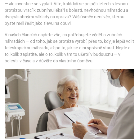
— ale investice se vyplatí. Víte, kolik lidí se po pěti letech s levnou
protézou vrací k zubnímu lékaři s bolestí, nevhodnou náhradou a
dvojnásobnými náklady na opravu? Váš úsměv není věc, kterou
byste měli řešit jako slevu na obuvi.
V našich článcích najdete vše, co potřebujete vědět o zubních
náhradách — od toho, jak se protéza vyrobí, přes to, kdy je lepší volit
teleskopickou náhradu, až po to, jak se o ni správně starat. Nejde o
to, kolik zaplatíte, ale o to, kolik vám to ušetří v budoucnu — v
bolesti, v čase a v důvěře do vlastního úsměvu.