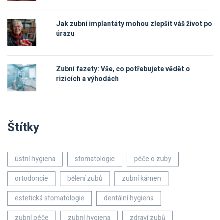
Jak zubní implantáty mohou zlepšit váš život po
úrazu
Zubní fazety: Vše, co potřebujete vědět o
rizicích a výhodách
Štítky
ústní hygiena
stomatologie
péče o zuby
ortodoncie
bělení zubů
zubní kámen
estetická stomatologie
dentální hygiena
zubní péče
zubní hygiena
zdraví zubů