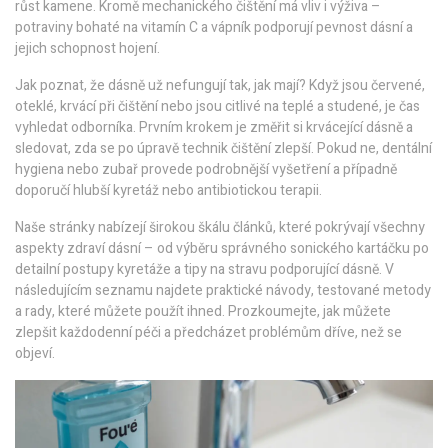
růst kamene. Kromě mechanického čištění má vliv i výživa –
potraviny bohaté na vitamín C a vápník podporují pevnost dásní a
jejich schopnost hojení.
Jak poznat, že dásně už nefungují tak, jak mají? Když jsou červené,
oteklé, krvácí při čištění nebo jsou citlivé na teplé a studené, je čas
vyhledat odborníka. Prvním krokem je změřit si krvácející dásně a
sledovat, zda se po úpravě technik čištění zlepší. Pokud ne, dentální
hygiena nebo zubař provede podrobnější vyšetření a případně
doporučí hlubší kyretáž nebo antibiotickou terapii.
Naše stránky nabízejí širokou škálu článků, které pokrývají všechny
aspekty zdraví dásní – od výběru správného sonického kartáčku po
detailní postupy kyretáže a tipy na stravu podporující dásně. V
následujícím seznamu najdete praktické návody, testované metody
a rady, které můžete použít ihned. Prozkoumejte, jak můžete
zlepšit každodenní péči a předcházet problémům dříve, než se
objeví.