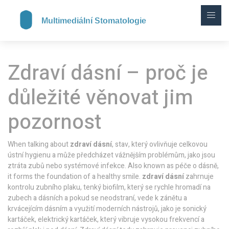
Zdraví dásní – proč je
důležité věnovat jim
pozornost
When talking about
zdraví dásní
,
stav, který ovlivňuje celkovou
ústní hygienu a může předcházet vážnějším problémům, jako jsou
ztráta zubů nebo systémové infekce
. Also known as
péče o dásně
,
it forms the foundation of a healthy smile.
zdraví dásní
zahrnuje
kontrolu
zubního plaku
,
tenký biofilm, který se rychle hromadí na
zubech a dásních a pokud se neodstraní, vede k zánětu a
krvácejícím dásním
a využití moderních nástrojů, jako je
sonický
kartáček
,
elektrický kartáček, který vibruje vysokou frekvencí a