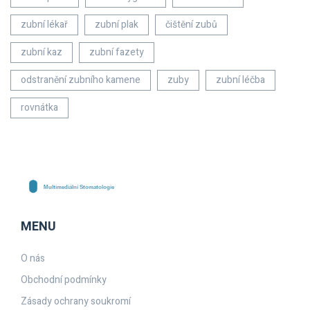
zubní lékař
zubní plak
čištění zubů
zubní kaz
zubní fazety
odstranění zubního kamene
zuby
zubní léčba
rovnátka
MENU
O nás
Obchodní podmínky
Zásady ochrany soukromí