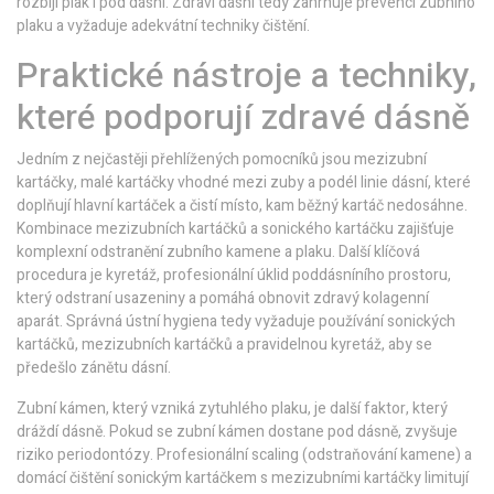
rozbíjí plak i pod dásní
. Zdraví dásní tedy zahrnuje prevenci zubního
plaku a vyžaduje adekvátní techniky čištění.
Praktické nástroje a techniky,
které podporují zdravé dásně
Jedním z nejčastěji přehlížených pomocníků jsou
mezizubní
kartáčky
,
malé kartáčky vhodné mezi zuby a podél linie dásní, které
doplňují hlavní kartáček a čistí místo, kam běžný kartáč nedosáhne
.
Kombinace mezizubních kartáčků a sonického kartáčku zajišťuje
komplexní odstranění zubního kamene a plaku. Další klíčová
procedura je
kyretáž
,
profesionální úklid poddásníního prostoru,
který odstraní usazeniny a pomáhá obnovit zdravý kolagenní
aparát
. Správná ústní hygiena tedy vyžaduje používání sonických
kartáčků, mezizubních kartáčků a pravidelnou kyretáž, aby se
předešlo zánětu dásní.
Zubní kámen, který vzniká zytuhlého plaku, je další faktor, který
dráždí dásně. Pokud se zubní kámen dostane pod dásně, zvyšuje
riziko periodontózy. Profesionální scaling (odstraňování kamene) a
domácí čištění sonickým kartáčkem s mezizubními kartáčky limitují