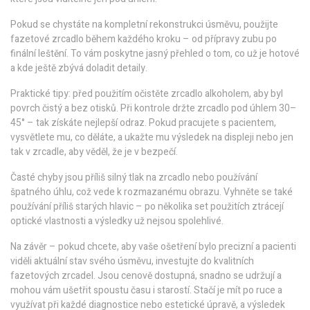
Pokud se chystáte na kompletní rekonstrukci úsměvu, použijte
fazetové zrcadlo během každého kroku – od přípravy zubu po
finální leštění. To vám poskytne jasný přehled o tom, co už je hotové
a kde ještě zbývá doladit detaily.
Praktické tipy: před použitím očistěte zrcadlo alkoholem, aby byl
povrch čistý a bez otisků. Při kontrole držte zrcadlo pod úhlem 30–
45° – tak získáte nejlepší odraz. Pokud pracujete s pacientem,
vysvětlete mu, co děláte, a ukažte mu výsledek na displeji nebo jen
tak v zrcadle, aby věděl, že je v bezpečí.
Časté chyby jsou příliš silný tlak na zrcadlo nebo používání
špatného úhlu, což vede k rozmazanému obrazu. Vyhněte se také
používání příliš starých hlavic – po několika set použitích ztrácejí
optické vlastnosti a výsledky už nejsou spolehlivé.
Na závěr – pokud chcete, aby vaše ošetření bylo precizní a pacienti
viděli aktuální stav svého úsměvu, investujte do kvalitních
fazetových zrcadel. Jsou cenově dostupná, snadno se udržují a
mohou vám ušetřit spoustu času i starostí. Stačí je mít po ruce a
využívat při každé diagnostice nebo estetické úpravě, a výsledek