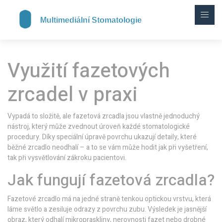
Využití fazetových
zrcadel v praxi
Vypadá to složitě, ale fazetová zrcadla jsou vlastně jednoduchý
nástroj, který může zvednout úroveň každé stomatologické
procedury. Díky speciální úpravě povrchu ukazují detaily, které
běžné zrcadlo neodhalí – a to se vám může hodit jak při vyšetření,
tak při vysvětlování zákroku pacientovi.
Jak fungují fazetová zrcadla?
Fazetové zrcadlo má na jedné straně tenkou optickou vrstvu, která
láme světlo a zesiluje odrazy z povrchu zubu. Výsledek je jasnější
obraz, který odhalí mikropraskliny, nerovnosti fazet nebo drobné