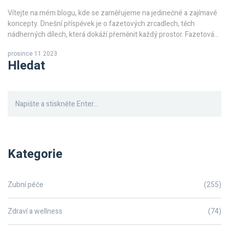
Vítejte na mém blogu, kde se zaměřujeme na jedinečné a zajímavé
koncepty. Dnešní příspěvek je o fazetových zrcadlech, těch
nádherných dílech, která dokáží přeměnit každý prostor. Fazetová
zrcadla přinášejí dynamiku a charakter tam, kde jsou umístěna.
prosince 11 2023
Provázet vás budu historií těchto zrcadel a vysvětlím vám jejich
Hledat
fungování. Projdeme si společně i rozmanitá využití těchto
jedinečných doplňků.
Kategorie
Zubní péče
(255)
Zdraví a wellness
(74)