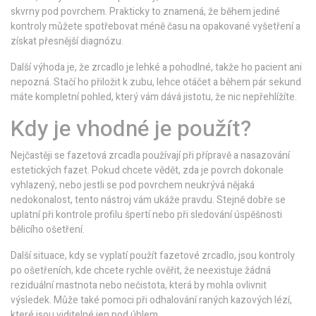
skvrny pod povrchem. Prakticky to znamená, že během jediné
kontroly můžete spotřebovat méně času na opakované vyšetření a
získat přesnější diagnózu.
Další výhoda je, že zrcadlo je lehké a pohodlné, takže ho pacient ani
nepozná. Stačí ho přiložit k zubu, lehce otáčet a během pár sekund
máte kompletní pohled, který vám dává jistotu, že nic nepřehlížíte.
Kdy je vhodné je použít?
Nejčastěji se fazetová zrcadla používají při přípravě a nasazování
estetických fazet. Pokud chcete vědět, zda je povrch dokonale
vyhlazený, nebo jestli se pod povrchem neukrývá nějaká
nedokonalost, tento nástroj vám ukáže pravdu. Stejně dobře se
uplatní při kontrole profilu špertí nebo při sledování úspěšnosti
bělicího ošetření.
Další situace, kdy se vyplatí použít fazetové zrcadlo, jsou kontroly
po ošetřeních, kde chcete rychle ověřit, že neexistuje žádná
reziduální mastnota nebo nečistota, která by mohla ovlivnit
výsledek. Může také pomoci při odhalování raných kazových lézí,
které jsou viditelné jen pod úhlem.