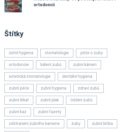
ortodoncii
Štítky
ústní hygiena
stomatologie
péče o zuby
ortodoncie
bělení zubů
zubní kámen
estetická stomatologie
dentální hygiena
zubní péče
zubní hygiena
zdraví zubů
zubní lékař
zubní plak
čištění zubů
zubní kaz
zubní fazety
odstranění zubního kamene
zuby
zubní léčba