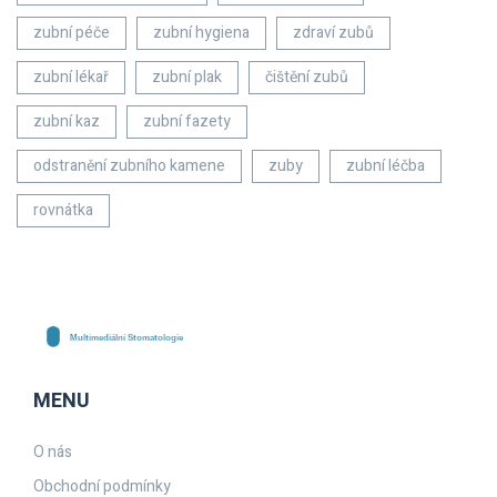
zubní péče
zubní hygiena
zdraví zubů
zubní lékař
zubní plak
čištění zubů
zubní kaz
zubní fazety
odstranění zubního kamene
zuby
zubní léčba
rovnátka
MENU
O nás
Obchodní podmínky