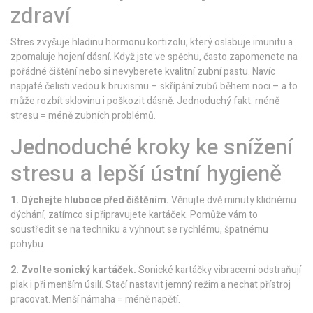
zdraví
Stres zvyšuje hladinu hormonu kortizolu, který oslabuje imunitu a
zpomaluje hojení dásní. Když jste ve spěchu, často zapomenete na
pořádné čištění nebo si nevyberete kvalitní zubní pastu. Navíc
napjaté čelisti vedou k bruxismu – skřípání zubů během noci – a to
může rozbít sklovinu i poškozit dásně. Jednoduchý fakt: méně
stresu = méně zubních problémů.
Jednoduché kroky ke snížení
stresu a lepší ústní hygieně
1. Dýchejte hluboce před čištěním.
Věnujte dvě minuty klidnému
dýchání, zatímco si připravujete kartáček. Pomůže vám to
soustředit se na techniku a vyhnout se rychlému, špatnému
pohybu.
2. Zvolte sonický kartáček.
Sonické kartáčky vibracemi odstraňují
plak i při menším úsilí. Stačí nastavit jemný režim a nechat přístroj
pracovat. Menší námaha = méně napětí.