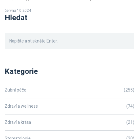
věnovat dechovým cvikům, přírodní léčbě, fyzické aktivitě a
června 10 2024
zdravému životnímu stylu.
Hledat
Kategorie
Zubní péče
(255)
Zdraví a wellness
(74)
Zdraví a krása
(21)
Stomatologie
(20)