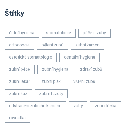
Štítky
ústní hygiena
stomatologie
péče o zuby
ortodoncie
bělení zubů
zubní kámen
estetická stomatologie
dentální hygiena
zubní péče
zubní hygiena
zdraví zubů
zubní lékař
zubní plak
čištění zubů
zubní kaz
zubní fazety
odstranění zubního kamene
zuby
zubní léčba
rovnátka