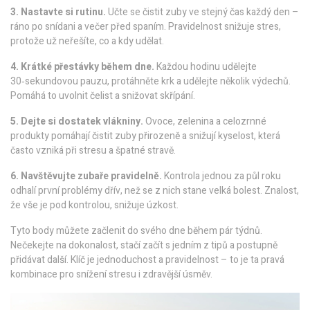
3. Nastavte si rutinu.
Učte se čistit zuby ve stejný čas každý den –
ráno po snídani a večer před spaním. Pravidelnost snižuje stres,
protože už neřešíte, co a kdy udělat.
4. Krátké přestávky během dne.
Každou hodinu udělejte
30‑sekundovou pauzu, protáhněte krk a udělejte několik výdechů.
Pomáhá to uvolnit čelist a snižovat skřípání.
5. Dejte si dostatek vlákniny.
Ovoce, zelenina a celozrnné
produkty pomáhají čistit zuby přirozeně a snižují kyselost, která
často vzniká při stresu a špatné stravě.
6. Navštěvujte zubaře pravidelně.
Kontrola jednou za půl roku
odhalí první problémy dřív, než se z nich stane velká bolest. Znalost,
že vše je pod kontrolou, snižuje úzkost.
Tyto body můžete začlenit do svého dne během pár týdnů.
Nečekejte na dokonalost, stačí začít s jedním z tipů a postupně
přidávat další. Klíč je jednoduchost a pravidelnost – to je ta pravá
kombinace pro snížení stresu i zdravější úsměv.