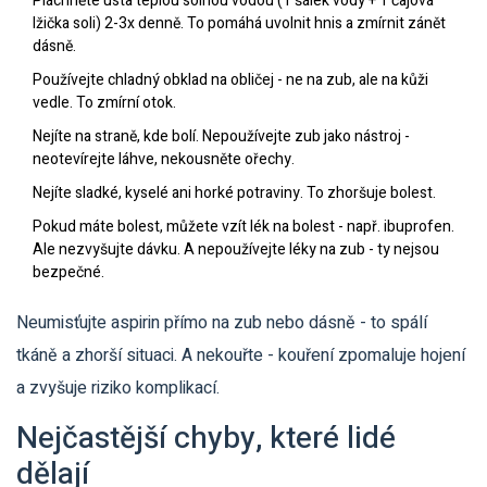
Pláchněte ústa teplou solnou vodou (1 šálek vody + 1 čajová
lžička soli) 2-3x denně. To pomáhá uvolnit hnis a zmírnit zánět
dásně.
Používejte chladný obklad na obličej - ne na zub, ale na kůži
vedle. To zmírní otok.
Nejíte na straně, kde bolí. Nepoužívejte zub jako nástroj -
neotevírejte láhve, nekousněte ořechy.
Nejíte sladké, kyselé ani horké potraviny. To zhoršuje bolest.
Pokud máte bolest, můžete vzít lék na bolest - např. ibuprofen.
Ale nezvyšujte dávku. A nepoužívejte léky na zub - ty nejsou
bezpečné.
Neumisťujte aspirin přímo na zub nebo dásně - to spálí
tkáně a zhorší situaci. A nekouřte - kouření zpomaluje hojení
a zvyšuje riziko komplikací.
Nejčastější chyby, které lidé
dělají