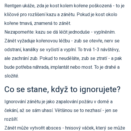
Rentgen ukáže, zda je kost kolem kořene poškozená - to je
klíčové pro rozlišení kazu a zánětu. Pokud je kost okolo
kořene tmavá, znamená to zánět.
Nezapomeňte: kazu se dá léčit jednoduše - vyplněním.
Zánět vyžaduje kořenovou léčbu - zub se otevře, nerv se
odstraní, kanálky se vyčistí a vyplní. To trvá 1-3 návštěvy,
ale zachrání zub. Pokud to neuděláte, zub se ztratí - a pak
bude potřeba náhrada, implantát nebo most. To je drahé a
složité.
Co se stane, když to ignorujete?
Ignorování zánětu je jako zapalování požáru v domě a
čekání, až se sám uhasí. Většinou se to nezhasí - jen se
rozšíří.
Zánět může vytvořit absces - hnisový váček, který se může