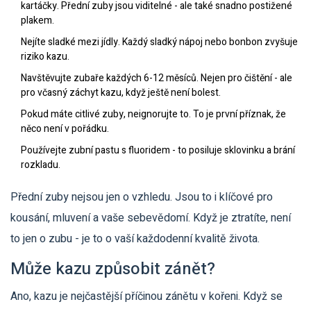
kartáčky. Přední zuby jsou viditelné - ale také snadno postižené
plakem.
Nejíte sladké mezi jídly. Každý sladký nápoj nebo bonbon zvyšuje
riziko kazu.
Navštěvujte zubaře každých 6-12 měsíců. Nejen pro čištění - ale
pro včasný záchyt kazu, když ještě není bolest.
Pokud máte citlivé zuby, neignorujte to. To je první příznak, že
něco není v pořádku.
Používejte zubní pastu s fluoridem - to posiluje sklovinku a brání
rozkladu.
Přední zuby nejsou jen o vzhledu. Jsou to i klíčové pro
kousání, mluvení a vaše sebevědomí. Když je ztratíte, není
to jen o zubu - je to o vaší každodenní kvalitě života.
Může kazu způsobit zánět?
Ano, kazu je nejčastější příčinou zánětu v kořeni. Když se