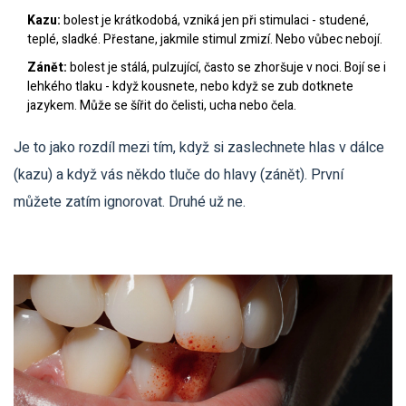
Kazu:
bolest je krátkodobá, vzniká jen při stimulaci - studené,
teplé, sladké. Přestane, jakmile stimul zmizí. Nebo vůbec nebojí.
Zánět:
bolest je stálá, pulzující, často se zhoršuje v noci. Bojí se i
lehkého tlaku - když kousnete, nebo když se zub dotknete
jazykem. Může se šířit do čelisti, ucha nebo čela.
Je to jako rozdíl mezi tím, když si zaslechnete hlas v dálce
(kazu) a když vás někdo tluče do hlavy (zánět). První
můžete zatím ignorovat. Druhé už ne.