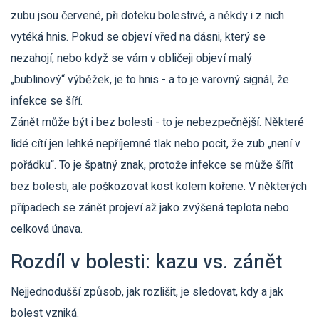
zubu jsou červené, při doteku bolestivé, a někdy i z nich
vytéká hnis. Pokud se objeví vřed na dásni, který se
nezahojí, nebo když se vám v obličeji objeví malý
„bublinový“ výběžek, je to hnis - a to je varovný signál, že
infekce se šíří.
Zánět může být i bez bolesti - to je nebezpečnější. Některé
lidé cítí jen lehké nepříjemné tlak nebo pocit, že zub „není v
pořádku“. To je špatný znak, protože infekce se může šířit
bez bolesti, ale poškozovat kost kolem kořene. V některých
případech se zánět projeví až jako zvýšená teplota nebo
celková únava.
Rozdíl v bolesti: kazu vs. zánět
Nejjednodušší způsob, jak rozlišit, je sledovat, kdy a jak
bolest vzniká.