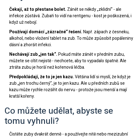
Čekají, až to přestane bolet.
Zánět se někdy „zklidní“ - ale
infekce zůstává. Zubaři to vidí na rentgenu - kost je poškozená, i
když už nebojí.
Používají domácí „zázračné“ řešení.
Např. zápach z česneku,
alkohol, nebo vložení tablet na zub. To může způsobit popáleniny
dásní a zhoršit infekci.
Nechávají zub „jen tak“.
Pokud máte zánět v předním zubu,
můžete se cítit nejistě - nechcete, aby to vypadalo špatně. Ale
ztráta zubu je horší než kořenová léčba.
Předpokládají, že to je jen kazu.
Většina lidí si myslí, že když je
zub „jen trochu černý“, je to jen kazu. Ale u předních zubů se
kazu může rychle rozšířit do nervu - protože jsou menší a mají
kratší kořeny.
Co můžete udělat, abyste se
tomu vyhnuli?
Čistěte zuby dvakrát denně - a používejte nitě nebo mezizubní