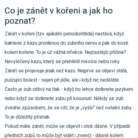
Co je zánět v kořeni a jak ho
poznat?
Zánět v kořeni (tzv. apikální periodontitida) nastává, když
bakterie z kazu proniknou do zubního nervu a pak do kosti
kolem kořene. To je už vážná infekce. Nejčastější příčina?
Nevyléčený kazu, který se přehlédl měsíce nebo roky.
Zánět se projevuje jinak než kazu. Nejprve se objeví stálá,
pulzující bolest - nejen při jídle, ale i když nic neděláte.
Často je zub citlivý na tlak - když ho lehce dotknete jazykem
nebo když se dotknete zubu při kousnutí. Někdy se zub
zvedne způsobem, že se cítí, že je „vyšší“ než ostatní zuby.
To je důležitý příznak.
Pokud máte zánět, může se objevit i otok dásně. V případě
předních zubů to může být vidět i zvenčí - dásně kolem