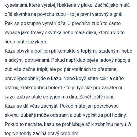
kyselinami, které vyrábějí bakterie v plaku. Začíná jako malá
bílá skvrnka na povrchu zubu - to je první varovný signál.
Pak se postupně vytváří díra. U předních zubů to často
vypadá jako tmavý skvrnka nebo malá dírka, kterou vidíte
nebo cítíte jazykem.
Kazu obvykle bolí jen při kontaktu s teplými, studenými nebo
sladkými potravinami. Pokud například pijete ledový nápoj a
zub vás začne trápit, ale po pár vteřinách to přestane,
pravděpodobně jde o kazu. Nebo když sníte cukr a cítíte
ostrou, krátkodobou bolest - to je typické pro začáteční
kazu. Zub je stále celý, jen má díru. Zánět ještě není.
Kazu se dá včas zachytit. Pokud máte jen povrchovou
skvrnu, zubař ji může odstranit a zub vyplnit za půl hodiny.
Pokud to necháte, kazu se prohlubuje až k zubnímu nervu. A
teprve tehdy začíná pravý problém.