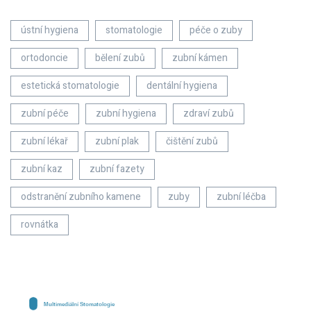
ústní hygiena
stomatologie
péče o zuby
ortodoncie
bělení zubů
zubní kámen
estetická stomatologie
dentální hygiena
zubní péče
zubní hygiena
zdraví zubů
zubní lékař
zubní plak
čištění zubů
zubní kaz
zubní fazety
odstranění zubního kamene
zuby
zubní léčba
rovnátka