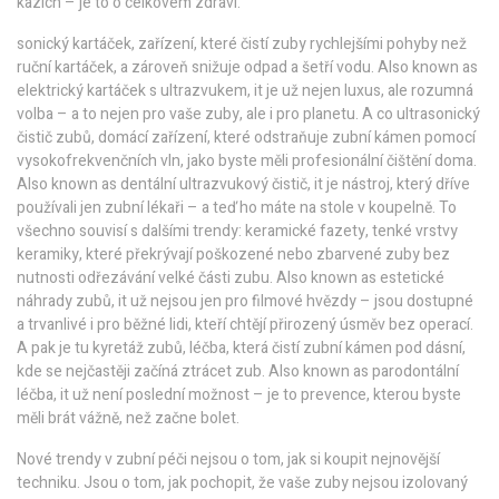
kazích – je to o celkovém zdraví.
sonický kartáček
,
zařízení, které čistí zuby rychlejšími pohyby než
ruční kartáček, a zároveň snižuje odpad a šetří vodu
. Also known as
elektrický kartáček s ultrazvukem
, it je už nejen luxus, ale rozumná
volba – a to nejen pro vaše zuby, ale i pro planetu. A co
ultrasonický
čistič zubů
,
domácí zařízení, které odstraňuje zubní kámen pomocí
vysokofrekvenčních vln, jako byste měli profesionální čištění doma
.
Also known as
dentální ultrazvukový čistič
, it je nástroj, který dříve
používali jen zubní lékaři – a teď ho máte na stole v koupelně.
To
všechno souvisí s dalšími trendy:
keramické fazety
,
tenké vrstvy
keramiky, které překrývají poškozené nebo zbarvené zuby bez
nutnosti odřezávání velké části zubu
. Also known as
estetické
náhrady zubů
, it už nejsou jen pro filmové hvězdy – jsou dostupné
a trvanlivé i pro běžné lidi, kteří chtějí přirozený úsměv bez operací.
A pak je tu
kyretáž zubů
,
léčba, která čistí zubní kámen pod dásní,
kde se nejčastěji začíná ztrácet zub
. Also known as
parodontální
léčba
, it už není poslední možnost – je to prevence, kterou byste
měli brát vážně, než začne bolet.
Nové trendy v zubní péči nejsou o tom, jak si koupit nejnovější
techniku. Jsou o tom, jak pochopit, že vaše zuby nejsou izolovaný