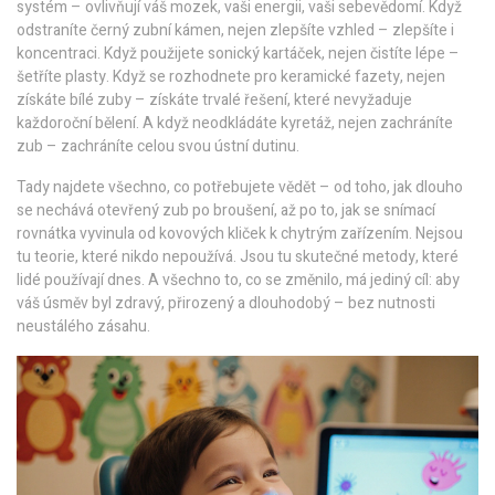
systém – ovlivňují váš mozek, vaši energii, vaši sebevědomí. Když
odstraníte černý zubní kámen, nejen zlepšíte vzhled – zlepšíte i
koncentraci. Když použijete sonický kartáček, nejen čistíte lépe –
šetříte plasty. Když se rozhodnete pro keramické fazety, nejen
získáte bílé zuby – získáte trvalé řešení, které nevyžaduje
každoroční bělení. A když neodkládáte kyretáž, nejen zachráníte
zub – zachráníte celou svou ústní dutinu.
Tady najdete všechno, co potřebujete vědět – od toho, jak dlouho
se nechává otevřený zub po broušení, až po to, jak se snímací
rovnátka vyvinula od kovových kliček k chytrým zařízením. Nejsou
tu teorie, které nikdo nepoužívá. Jsou tu skutečné metody, které
lidé používají dnes. A všechno to, co se změnilo, má jediný cíl: aby
váš úsměv byl zdravý, přirozený a dlouhodobý – bez nutnosti
neustálého zásahu.