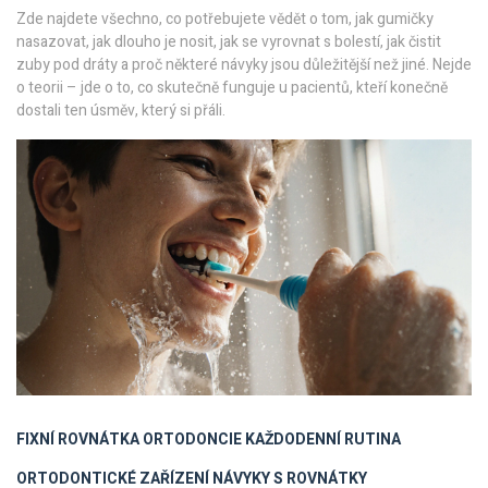
Zde najdete všechno, co potřebujete vědět o tom, jak gumičky
nasazovat, jak dlouho je nosit, jak se vyrovnat s bolestí, jak čistit
zuby pod dráty a proč některé návyky jsou důležitější než jiné. Nejde
o teorii – jde o to, co skutečně funguje u pacientů, kteří konečně
dostali ten úsměv, který si přáli.
FIXNÍ ROVNÁTKA
ORTODONCIE
KAŽDODENNÍ RUTINA
ORTODONTICKÉ ZAŘÍZENÍ
NÁVYKY S ROVNÁTKY