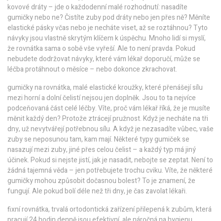
kovové dráty – jde o každodenní malé rozhodnutí: nasadíte
gumičky nebo ne? Čistíte zuby pod dráty nebo jen přes ně? Měníte
elastické pásky včas nebo je necháte viset, až se roztáhnou? Tyto
návyky jsou vlastně skrytým klíčem k úspěchu. Mnoho lidí si myslí,
že rovnátka sama o sobě vše vyřeší. Ale to není pravda. Pokud
nebudete dodržovat návyky, které vám lékař doporučí, může se
léčba protáhnout o měsíce – nebo dokonce zkrachovat.
gumičky na rovnátka
,
malé elastické kroužky, které přenášejí sílu
mezi horní a dolní čelistí
nejsou jen doplněk. Jsou to ta nejvíce
podceňovaná část celé léčby. Víte, proč vám lékař říká, že je musíte
měnit každý den? Protože ztrácejí pružnost. Když je necháte na tři
dny, už nevytvářejí potřebnou sílu. A když je nezasadíte vůbec, vaše
zuby se neposunou tam, kam mají. Některé typy gumiček se
nasazují mezi zuby, jiné přes celou čelist – a každý typ má jiný
účinek. Pokud si nejste jistí, jak je nasadit, nebojte se zeptat. Není to
žádná tajemná věda – jen potřebujete trochu cviku. Víte, že některé
gumičky mohou způsobit dočasnou bolest? To je znamení, že
fungují. Ale pokud bolí déle než tři dny, je čas zavolat lékaři.
fixní rovnátka
,
trvalá ortodontická zařízení přilepená k zubům, která
pracují 24 hodin denně
jsou efektivní, ale náročná na hygienu.