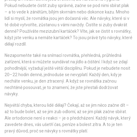
Pokud nebudete čistit zuby správně, začne se pod nimi sbírat plak
– a to vede k zánětům, bílým skvrnám nebo dokonce kazu. Mnoho
lidí si myslí, že rovnátka jsou jen dočasná věc. Ale návyky, které si v
té době vytvoříte, zůstanou s vámi navždy. Čistíte si zuby dvakrát
denně? Používáte mezizubní kartáček? Víte, jak se čistit s rovnátky,
když jste venku a nemáte kartáček? To jsou právě tyto návyky, které
dělají rozdíl.
Nezapomeňte také na
snímací rovnátka
,
přehledná, průhledná
zařízení, která si můžete sundávat na jídlo a čištění
. I když se zdají
pohodlnější, vyžadují ještě větší disciplínu. Pokud je nebudete nosit
20–22 hodin denně, jednoduše se nevyplatí. Každý den, kdy je
necháte venku, je den ztracený. A když se rovnátka začnou
nechtěně posouvat, je to znamení, že jste přestali dodržovat
návyky.
Největší chyba, kterou lidé dělají? Čekají, až se jim něco začne dít –
až to bude bolet, až se jim zub odlomí, až se jim plak začne sbírat.
Ale ortodoncie není o reakci – je o předcházení. Každý návyk, který
zavedete dnes, vás ušetří čas, peníze a bolest zítra. A to je ten
pravý důvod, proč se návyky s rovnátky platí.