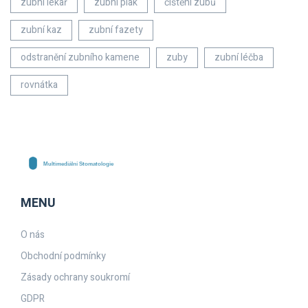
zubní lékař
zubní plak
čištění zubů
zubní kaz
zubní fazety
odstranění zubního kamene
zuby
zubní léčba
rovnátka
MENU
O nás
Obchodní podmínky
Zásady ochrany soukromí
GDPR