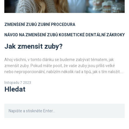
ZMENŠENÍ ZUBŮ
ZUBNÍ PROCEDURA
NÁVOD NA ZMENŠENÍ ZUBŮ
KOSMETICKÉ DENTÁLNÍ ZÁKROKY
Jak zmensit zuby?
Ahoj všichni, v tomto článku se budeme zabývat tématem, jak
zmenšit zuby. Pokud máte pocit, že vaše zuby jsou příliš velké
nebo neproporcionální, nabízím několik rad a tipů, jak s tím naložit.
Probereme různé možnosti, od běžné péče až po kosmetické
listopadu 7 2023
dentální zákroky. Takže pokud se chcete dozvědět více o tomto
Hledat
tématu, jste na správném místě!