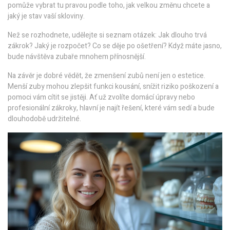
pomůže vybrat tu pravou podle toho, jak velkou změnu chcete a
jaký je stav vaší skloviny.
Než se rozhodnete, udělejte si seznam otázek: Jak dlouho trvá
zákrok? Jaký je rozpočet? Co se děje po ošetření? Když máte jasno,
bude návštěva zubaře mnohem přínosnější.
Na závěr je dobré vědět, že zmenšení zubů není jen o estetice.
Menší zuby mohou zlepšit funkci kousání, snížit riziko poškození a
pomoci vám cítit se jistěji. Ať už zvolíte domácí úpravy nebo
profesionální zákroky, hlavní je najít řešení, které vám sedí a bude
dlouhodobě udržitelné.