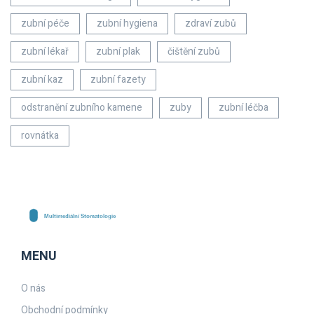
zubní péče
zubní hygiena
zdraví zubů
zubní lékař
zubní plak
čištění zubů
zubní kaz
zubní fazety
odstranění zubního kamene
zuby
zubní léčba
rovnátka
MENU
O nás
Obchodní podmínky