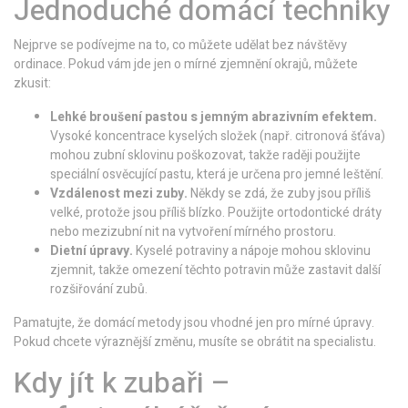
Jednoduché domácí techniky
Nejprve se podívejme na to, co můžete udělat bez návštěvy
ordinace. Pokud vám jde jen o mírné zjemnění okrajů, můžete
zkusit:
Lehké broušení pastou s jemným abrazivním efektem.
Vysoké koncentrace kyselých složek (např. citronová šťáva)
mohou zubní sklovinu poškozovat, takže raději použijte
speciální osvěcující pastu, která je určena pro jemné leštění.
Vzdálenost mezi zuby.
Někdy se zdá, že zuby jsou příliš
velké, protože jsou příliš blízko. Použijte ortodontické dráty
nebo mezizubní nit na vytvoření mírného prostoru.
Dietní úpravy.
Kyselé potraviny a nápoje mohou sklovinu
zjemnit, takže omezení těchto potravin může zastavit další
rozšiřování zubů.
Pamatujte, že domácí metody jsou vhodné jen pro mírné úpravy.
Pokud chcete výraznější změnu, musíte se obrátit na specialistu.
Kdy jít k zubaři –