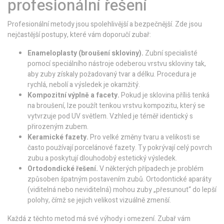
profesionální řešení
Profesionální metody jsou spolehlivější a bezpečnější. Zde jsou
nejčastější postupy, které vám doporučí zubař:
Enameloplasty (broušení skloviny).
Zubní specialisté
pomocí speciálního nástroje odeberou vrstvu skloviny tak,
aby zuby získaly požadovaný tvar a délku. Procedura je
rychlá, nebolí a výsledek je okamžitý.
Kompozitní výplně a facety.
Pokud je sklovina příliš tenká
na broušení, lze použít tenkou vrstvu kompozitu, který se
vytvrzuje pod UV světlem. Vzhled je téměř identický s
přirozeným zubem.
Keramické fazety.
Pro velké změny tvaru a velikosti se
často používají porcelánové fazety. Ty pokrývají celý povrch
zubu a poskytují dlouhodobý estetický výsledek.
Ortodondické řešení.
V některých případech je problém
způsoben špatným postavením zubů. Ortodontické aparáty
(viditelná nebo neviditelná) mohou zuby „přesunout“ do lepší
polohy, čímž se jejich velikost vizuálně zmenší.
Každá z těchto metod má své výhody i omezení. Zubař vám