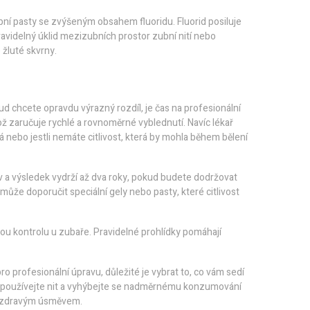
ubní pasty se zvýšeným obsahem fluoridu. Fluorid posiluje
videlný úklid mezizubních prostor zubní nití nebo
 žluté skvrny.
ud chcete opravdu výrazný rozdíl, je čas na profesionální
ož zaručuje rychlé a rovnoměrné vyblednutí. Navíc lékař
 nebo jestli nemáte citlivost, která by mohla během bělení
v a výsledek vydrží až dva roky, pokud budete dodržovat
 může doporučit speciální gely nebo pasty, které citlivost
ou kontrolu u zubaře. Pravidelné prohlídky pomáhají
o profesionální úpravu, důležité je vybrat to, co vám sedí
ě, používejte nit a vyhýbejte se nadměrnému konzumování
 a zdravým úsměvem.