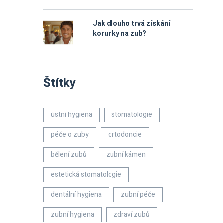
Jak dlouho trvá získání
korunky na zub?
Štítky
ústní hygiena
stomatologie
péče o zuby
ortodoncie
bělení zubů
zubní kámen
estetická stomatologie
dentální hygiena
zubní péče
zubní hygiena
zdraví zubů