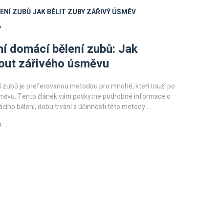
ENÍ ZUBŮ
JAK BĚLIT ZUBY
ZÁŘIVÝ ÚSMĚV
Y
ní domácí bělení zubů: Jak
out zářivého úsměvu
í zubů je preferovanou metodou pro mnohé, kteří touží po
směvu. Tento článek vám poskytne podrobné informace o
ího bělení, dobu trvání a účinnosti této metody.
m také tipy a triky, jak bělení udržet co nejdéle. Zjistěte,
4
 vybrat domácí bělení před profesionálním ošetřením v
ké produkty jsou k dispozici pro dosažení nejlepších