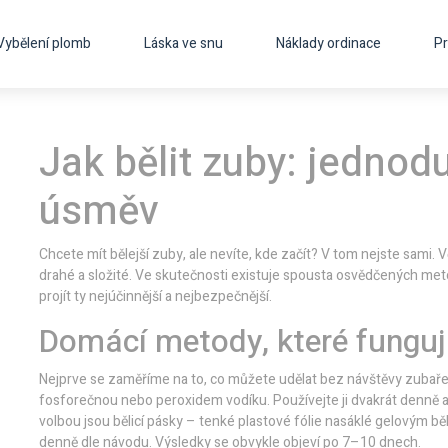
Vybělení plomb
Láska ve snu
Náklady ordinace
Pr
Jak bělit zuby: jednodu
úsměv
Chcete mít bělejší zuby, ale nevíte, kde začít? V tom nejste sami. Větš
drahé a složité. Ve skutečnosti existuje spousta osvědčených met
projít ty nejúčinnější a nejbezpečnější.
Domácí metody, které funguj
Nejprve se zaměříme na to, co můžete udělat bez návštěvy zubaře. 
fosforečnou nebo peroxidem vodíku. Používejte ji dvakrát denně a p
volbou jsou bělicí pásky – tenké plastové fólie nasáklé gelovým běl
denně dle návodu. Výsledky se obvykle objeví po 7–10 dnech.