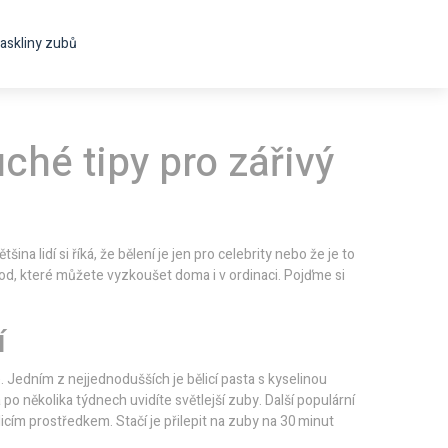
askliny zubů
ché tipy pro zářivý
ina lidí si říká, že bělení je jen pro celebrity nebo že je to
od, které můžete vyzkoušet doma i v ordinaci. Pojďme si
í
Jedním z nejjednodušších je bělicí pasta s kyselinou
o několika týdnech uvidíte světlejší zuby. Další populární
icím prostředkem. Stačí je přilepit na zuby na 30 minut