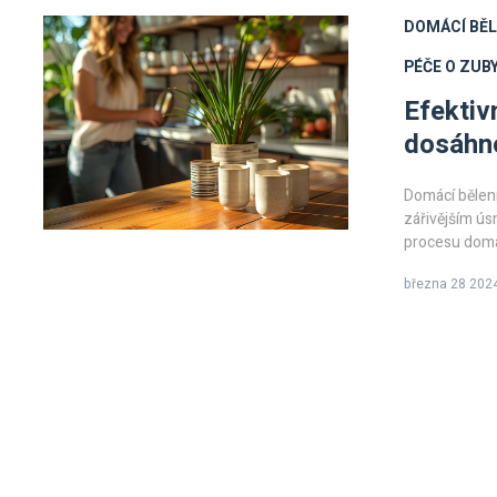
DOMÁCÍ BĚL
PÉČE O ZUB
Efektiv
dosáhn
Domácí bělen
zářivějším ú
procesu domác
Představíme vá
března 28 202
jak a proč si
ordinaci a ja
výsledků.