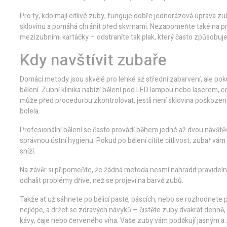
Pro ty, kdo mají citlivé zuby, funguje dobře jednorázová úprava z
sklovinu a pomáhá chránit před skvrnami. Nezapomeňte také na pra
mezizubními kartáčky – odstraníte tak plak, který často způsobuje
Kdy navštívit zubaře
Domácí metody jsou skvělé pro lehké až střední zabarvení, ale pok
bělení. Zubní klinika nabízí bělení pod LED lampou nebo laserem, c
může před procedurou zkontrolovat, jestli není sklovina poškozená
bolela.
Profesionální bělení se často provádí během jedné až dvou návště
správnou ústní hygienu. Pokud po bělení cítíte citlivost, zubař vám
sníží.
Na závěr si připomeňte, že žádná metoda nesmí nahradit pravideln
odhalit problémy dříve, než se projeví na barvě zubů.
Takže ať už sáhnete po bělicí pastě, páscích, nebo se rozhodnete pr
nejlépe, a držet se zdravých návyků – čistěte zuby dvakrát denn
kávy, čaje nebo červeného vína. Vaše zuby vám poděkují jasným