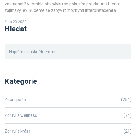
znamenat? V tomhle příspěvku se pokusím prozkoumat tento
zajímavý jev. Budeme se zabývat možnými interpretacemi a
symboly, které s tím mohou souviset. Ponořme se do fascinujícího
října 23 2023
světa snů a objevme, co všechno může znamenat zamilování ve
Hledat
snu.
Kategorie
Zubní péče
(254)
Zdraví a wellness
(74)
Zdraví a krása
(21)