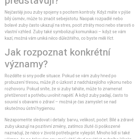
představují?
Nejčastěji jsou zuby spojeny s pocitem kontroly. Když máte v pýše
bílý úsměv, může to značit sebejistotu. Naopak rozpadlé nebo
bolavé zuby často ukazují na stres, pocit ztráty moci nebo starosti o
vlastní vzhled. Zuby také symbolizují komunikaci – když se vám
kazí, možná vám uniká něco důležitého, co byste měli říct.
Jak rozpoznat konkrétní
významy?
Rozdělte si sny podle situace. Pokud se vám zuby hned po
probuzení třesou, může jít o úzkost z nadcházejícího výkonu nebo
rozhovoru. Pokud sníte, že si zuby taháte, může to znamenat
přetíženost a potřebu uvolnit napětí. A když zuby padají, často to
souvisí s obavami o zdraví – možná je čas zamyslet se nad
skutečnou ústní hygienou.
Nezapomeňte sledovat i detaily: barvu, velikost, počet. Bílé a zdravé
zuby ukazují na pozitivní změny, zatímco žluté či poškozené
naznačují, že něco v životě potřebujete vylepšit. Mnoho lidí si také