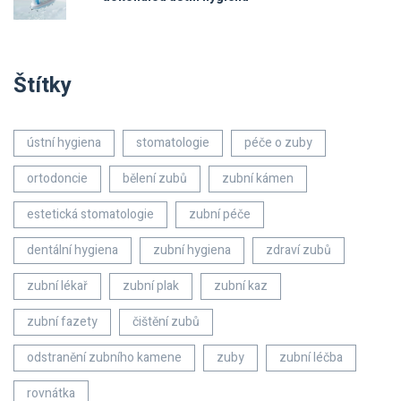
Štítky
ústní hygiena
stomatologie
péče o zuby
ortodoncie
bělení zubů
zubní kámen
estetická stomatologie
zubní péče
dentální hygiena
zubní hygiena
zdraví zubů
zubní lékař
zubní plak
zubní kaz
zubní fazety
čištění zubů
odstranění zubního kamene
zuby
zubní léčba
rovnátka