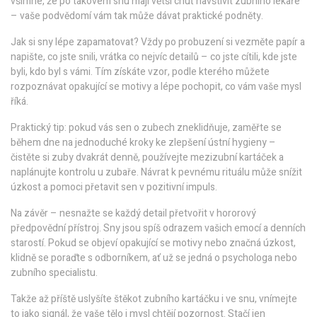
všimne, že po takovém snu mají větší chuť navštívit zubního lékaře
– vaše podvědomí vám tak může dávat praktické podněty.
Jak si sny lépe zapamatovat? Vždy po probuzení si vezměte papír a
napište, co jste snili, vrátka co nejvíc detailů – co jste cítili, kde jste
byli, kdo byl s vámi. Tím získáte vzor, podle kterého můžete
rozpoznávat opakující se motivy a lépe pochopit, co vám vaše mysl
říká.
Praktický tip: pokud vás sen o zubech zneklidňuje, zaměřte se
během dne na jednoduché kroky ke zlepšení ústní hygieny –
čistěte si zuby dvakrát denně, používejte mezizubní kartáček a
naplánujte kontrolu u zubaře. Návrat k pevnému rituálu může snížit
úzkost a pomoci přetavit sen v pozitivní impuls.
Na závěr – nesnažte se každý detail přetvořit v hororový
předpovědní přístroj. Sny jsou spíš odrazem vašich emocí a denních
starostí. Pokud se objeví opakující se motivy nebo značná úzkost,
klidně se poraďte s odborníkem, ať už se jedná o psychologa nebo
zubního specialistu.
Takže až příště uslyšíte štěkot zubního kartáčku i ve snu, vnímejte
to jako signál, že vaše tělo i mysl chtějí pozornost. Stačí jen