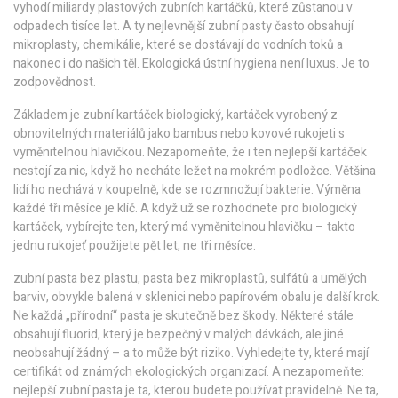
vyhodí miliardy plastových zubních kartáčků, které zůstanou v
odpadech tisíce let. A ty nejlevnější zubní pasty často obsahují
mikroplasty, chemikálie, které se dostávají do vodních toků a
nakonec i do našich těl. Ekologická ústní hygiena není luxus. Je to
zodpovědnost.
Základem je
zubní kartáček biologický
,
kartáček vyrobený z
obnovitelných materiálů jako bambus nebo kovové rukojeti s
vyměnitelnou hlavičkou
. Nezapomeňte, že i ten nejlepší kartáček
nestojí za nic, když ho necháte ležet na mokrém podložce. Většina
lidí ho nechává v koupelně, kde se rozmnožují bakterie. Výměna
každé tři měsíce je klíč. A když už se rozhodnete pro biologický
kartáček, vybírejte ten, který má vyměnitelnou hlavičku – takto
jednu rukojeť použijete pět let, ne tři měsíce.
zubní pasta bez plastu
,
pasta bez mikroplastů, sulfátů a umělých
barviv, obvykle balená v sklenici nebo papírovém obalu
je další krok.
Ne každá „přírodní“ pasta je skutečně bez škody. Některé stále
obsahují fluorid, který je bezpečný v malých dávkách, ale jiné
neobsahují žádný – a to může být riziko. Vyhledejte ty, které mají
certifikát od známých ekologických organizací. A nezapomeňte:
nejlepší zubní pasta je ta, kterou budete používat pravidelně. Ne ta,