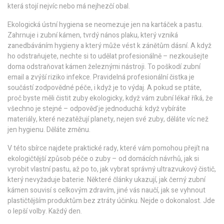
která stojí nejvíc nebo má nejhezčí obal.
Ekologická ústní hygiena se neomezuje jen na kartáček a pastu.
Zahrnuje i
zubní kámen
,
tvrdý nános plaku, který vzniká
zanedbáváním hygieny a který může vést k zánětům dásní
. A když
ho odstraňujete, nechte si to udělat profesionálně – nezkoušejte
doma odstraňovat kámen železnými nástroji. To poškodí zubní
email a zvýší riziko infekce. Pravidelná profesionální čistka je
součástí zodpovědné péče, i když je to výdaj. A pokud se ptáte,
proč byste měli čistit zuby ekologicky, když vám zubní lékař říká, že
všechno je stejné – odpověď je jednoduchá: když vybíráte
materiály, které nezatěžují planety, nejen své zuby, děláte víc než
jen hygienu. Děláte změnu.
V této sbírce najdete praktické rady, které vám pomohou přejít na
ekologičtější způsob péče o zuby – od domácích návrhů, jak si
vyrobit vlastní pastu, až po to, jak vybrat správný ultrazvukový čistič,
který nevyžaduje baterie. Některé články ukazují, jak černý zubní
kámen souvisí s celkovým zdravím, jiné vás naučí, jak se vyhnout
plastičtějším produktům bez ztráty účinku. Nejde o dokonalost. Jde
o lepší volby. Každý den.