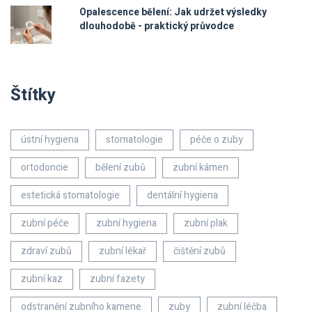
Opalescence bělení: Jak udržet výsledky
dlouhodobě - praktický průvodce
Štítky
ústní hygiena
stomatologie
péče o zuby
ortodoncie
bělení zubů
zubní kámen
estetická stomatologie
dentální hygiena
zubní péče
zubní hygiena
zubní plak
zdraví zubů
zubní lékař
čištění zubů
zubní kaz
zubní fazety
odstranění zubního kamene
zuby
zubní léčba