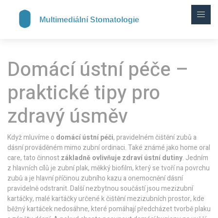
Domácí ústní péče –
praktické tipy pro
zdravý úsměv
Když mluvíme o
domácí ústní péči
,
pravidelném čištění zubů a
dásní prováděném mimo zubní ordinaci
. Také známé jako
home oral
care
, tato činnost
základně ovlivňuje zdraví ústní dutiny
. Jedním
z hlavních cílů je
zubní plak
,
měkký biofilm, který se tvoří na povrchu
zubů a je hlavní příčinou zubního kazu a onemocnění dásní
pravidelně odstranit. Další nezbytnou součástí jsou
mezizubní
kartáčky
,
malé kartáčky určené k čištění mezizubních prostor, kde
běžný kartáček nedosáhne
, které pomáhají předcházet tvorbě plaku