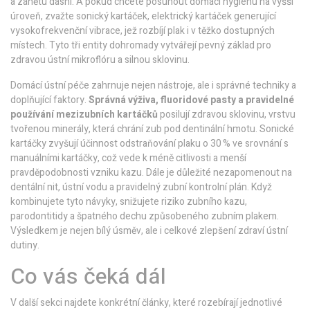
a zánětu dásní. A pokud chcete posunout domácí hygienu na vyšší
úroveň, zvažte
sonický kartáček
,
elektrický kartáček generující
vysokofrekvenční vibrace, jež rozbíjí plak i v těžko dostupných
místech
. Tyto tři entity dohromady vytvářejí pevný základ pro
zdravou ústní mikroflóru a silnou sklovinu.
Domácí ústní péče zahrnuje nejen nástroje, ale i správné techniky a
doplňující faktory.
Správná výživa, fluoridové pasty a pravidelné
používání mezizubních kartáčků
posilují
zdravou sklovinu
,
vrstvu
tvořenou minerály, která chrání zub pod dentinální hmotu
. Sonické
kartáčky zvyšují účinnost odstraňování plaku o 30 % ve srovnání s
manuálními kartáčky, což vede k méně citlivosti a menší
pravděpodobnosti vzniku kazu. Dále je důležité nezapomenout na
dentální nit, ústní vodu a pravidelný zubní kontrolní plán. Když
kombinujete tyto návyky, snižujete riziko zubního kazu,
parodontitidy a špatného dechu způsobeného
zubním plakem
.
Výsledkem je nejen bílý úsměv, ale i celkové zlepšení zdraví ústní
dutiny.
Co vás čeká dál
V další sekci najdete konkrétní články, které rozebírají jednotlivé