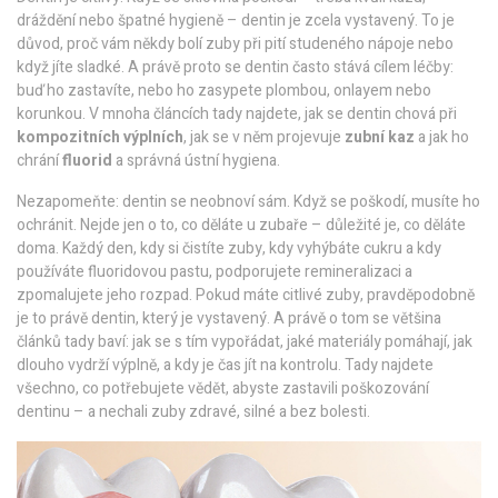
dráždění nebo špatné hygieně – dentin je zcela vystavený. To je
důvod, proč vám někdy bolí zuby při pití studeného nápoje nebo
když jíte sladké. A právě proto se dentin často stává cílem léčby:
buď ho zastavíte, nebo ho zasypete plombou, onlayem nebo
korunkou. V mnoha článcích tady najdete, jak se dentin chová při
kompozitních výplních
, jak se v něm projevuje
zubní kaz
a jak ho
chrání
fluorid
a správná ústní hygiena.
Nezapomeňte: dentin se neobnoví sám. Když se poškodí, musíte ho
ochránit. Nejde jen o to, co děláte u zubaře – důležité je, co děláte
doma. Každý den, kdy si čistíte zuby, kdy vyhýbáte cukru a kdy
používáte fluoridovou pastu, podporujete remineralizaci a
zpomalujete jeho rozpad. Pokud máte citlivé zuby, pravděpodobně
je to právě dentin, který je vystavený. A právě o tom se většina
článků tady baví: jak se s tím vypořádat, jaké materiály pomáhají, jak
dlouho vydrží výplně, a kdy je čas jít na kontrolu. Tady najdete
všechno, co potřebujete vědět, abyste zastavili poškozování
dentinu – a nechali zuby zdravé, silné a bez bolesti.