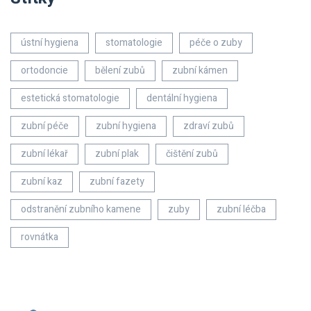
ústní hygiena
stomatologie
péče o zuby
ortodoncie
bělení zubů
zubní kámen
estetická stomatologie
dentální hygiena
zubní péče
zubní hygiena
zdraví zubů
zubní lékař
zubní plak
čištění zubů
zubní kaz
zubní fazety
odstranění zubního kamene
zuby
zubní léčba
rovnátka