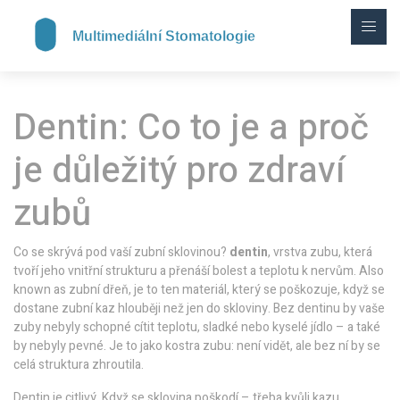
Dentin: Co to je a proč
je důležitý pro zdraví
zubů
Co se skrývá pod vaší zubní sklovinou?
dentin
,
vrstva zubu, která
tvoří jeho vnitřní strukturu a přenáší bolest a teplotu k nervům
. Also
known as
zubní dřeň
, je to ten materiál, který se poškozuje, když se
dostane zubní kaz hlouběji než jen do skloviny.
Bez dentinu by vaše
zuby nebyly schopné cítit teplotu, sladké nebo kyselé jídlo – a také
by nebyly pevné. Je to jako kostra zubu: není vidět, ale bez ní by se
celá struktura zhroutila.
Dentin je citlivý. Když se sklovina poškodí – třeba kvůli kazu,