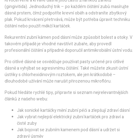
Krvočervené a krvavé dásně jsou často známkou zánětu
(gingivitida). Jednoduchý trik – po každém čištění zubů masírujte
dásně prstem, čímž podpoříte krevní oběh a odstraníte zbytkový
plak. Pokud krvácení přetrvává, může být potřeba úpravit techniku
čištění nebo použít měkčí kartáček.
Rekurentní zubní kámen pod dásní může způsobit bolest a otoky. V
takovém případě je vhodné navštívit zubaře, aby provedl
profesionální čištění a případně doporučil antimikrobiální ústní vodu.
Pro citlivé dásně se osvědčuje používat pasty určené pro citlivé
dásně a vyhýbat se agresivnímu čištění. Také můžete zkusit ústní
ústřiky s chlorhexidinovým roztokem, ale jen krátkodobě –
dlouhodobé užívání může narušit přirozenou mikroflóru.
Pokud hledáte rychlé tipy, připravte si seznam nejrelevantnějších
článků z našeho webu:
Jak sonické kartáčky mění zubní péči a zlepšují zdraví dásní
Jak vybrat nejlepší elektrický zubní kartáček pro zdraví a
čisté zuby
Jak bojovat se zubním kamenem pod dásní a udržet si
zdravý úsměv