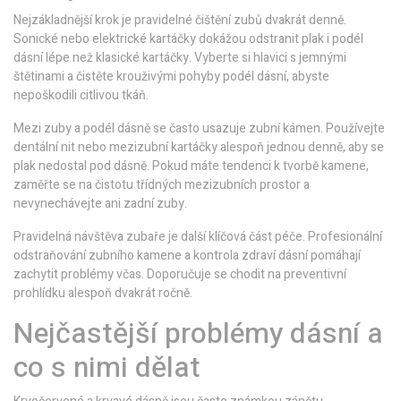
Nejzákladnější krok je pravidelné čištění zubů dvakrát denně.
Sonické nebo elektrické kartáčky dokážou odstranit plak i podél
dásní lépe než klasické kartáčky. Vyberte si hlavici s jemnými
štětinami a čistěte krouživými pohyby podél dásní, abyste
nepoškodili citlivou tkáň.
Mezi zuby a podél dásně se často usazuje zubní kámen. Používejte
dentální nit nebo mezizubní kartáčky alespoň jednou denně, aby se
plak nedostal pod dásně. Pokud máte tendenci k tvorbě kamene,
zaměřte se na čistotu třídných mezizubních prostor a
nevynechávejte ani zadní zuby.
Pravidelná návštěva zubaře je další klíčová část péče. Profesionální
odstraňování zubního kamene a kontrola zdraví dásní pomáhají
zachytit problémy včas. Doporučuje se chodit na preventivní
prohlídku alespoň dvakrát ročně.
Nejčastější problémy dásní a
co s nimi dělat