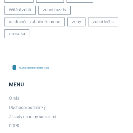
čištění zubů
zubní fazety
odstranění zubního kamene
zuby
zubní léčba
rovnátka
MENU
O nás
Obchodní podmínky
Zásady ochrany soukromí
GDPR