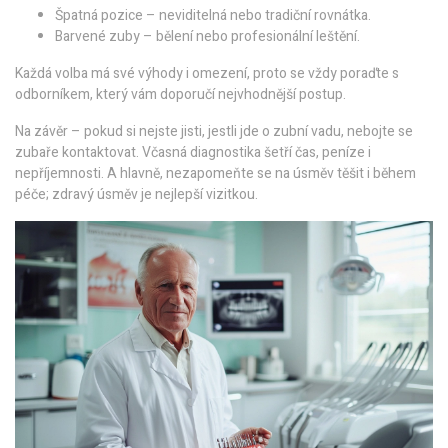
Špatná pozice – neviditelná nebo tradiční rovnátka.
Barvené zuby – bělení nebo profesionální leštění.
Každá volba má své výhody i omezení, proto se vždy poraďte s
odborníkem, který vám doporučí nejvhodnější postup.
Na závěr – pokud si nejste jisti, jestli jde o zubní vadu, nebojte se
zubaře kontaktovat. Včasná diagnostika šetří čas, peníze i
nepříjemnosti. A hlavně, nezapomeňte se na úsměv těšit i během
péče; zdravý úsměv je nejlepší vizitkou.