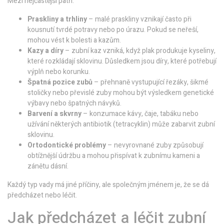
Mezi nejčastější patří:
Praskliny a trhliny
– malé praskliny vznikají často při
kousnutí tvrdé potravy nebo po úrazu. Pokud se neřeší,
mohou vést k bolesti a kazům.
Kazy a díry
– zubní kaz vzniká, když plak produkuje kyseliny,
které rozkládají sklovinu. Důsledkem jsou díry, které potřebují
výplň nebo korunku.
Špatná pozice zubů
– přehnaně vystupující řezáky, šikmé
stoličky nebo převislé zuby mohou být výsledkem genetické
výbavy nebo špatných návyků.
Barvení a skvrny
– konzumace kávy, čaje, tabáku nebo
užívání některých antibiotik (tetracyklin) může zabarvit zubní
sklovinu.
Ortodontické problémy
– nevyrovnané zuby způsobují
obtížnější údržbu a mohou přispívat k zubnímu kameni a
zánětu dásní.
Každý typ vady má jiné příčiny, ale společným jménem je, že se dá
předcházet nebo léčit.
Jak předcházet a léčit zubní