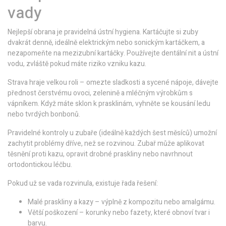
vady
Nejlepší obrana je pravidelná ústní hygiena. Kartáčujte si zuby
dvakrát denně, ideálně elektrickým nebo sonickým kartáčkem, a
nezapomeňte na mezizubní kartáčky. Používejte dentální nit a ústní
vodu, zvláště pokud máte riziko vzniku kazu.
Strava hraje velkou roli – omezte sladkosti a sycené nápoje, dávejte
přednost čerstvému ovoci, zelenině a mléčným výrobkům s
vápníkem. Když máte sklon k prasklinám, vyhněte se kousání ledu
nebo tvrdých bonbonů.
Pravidelné kontroly u zubaře (ideálně každých šest měsíců) umožní
zachytit problémy dříve, než se rozvinou. Zubař může aplikovat
těsnění proti kazu, opravit drobné praskliny nebo navrhnout
ortodontickou léčbu.
Pokud už se vada rozvinula, existuje řada řešení:
Malé praskliny a kazy – výplně z kompozitu nebo amalgámu.
Větší poškození – korunky nebo fazety, které obnoví tvar i
barvu.