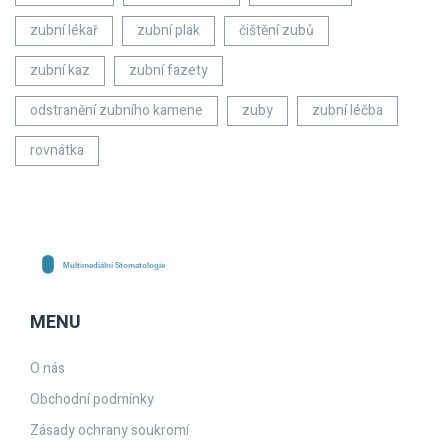
zubní lékař
zubní plak
čištění zubů
zubní kaz
zubní fazety
odstranění zubního kamene
zuby
zubní léčba
rovnátka
MENU
O nás
Obchodní podmínky
Zásady ochrany soukromí