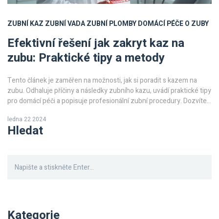
ZUBNÍ KAZ
ZUBNÍ VADA
ZUBNÍ PLOMBY
DOMÁCÍ PÉČE O ZUBY
Efektivní řešení jak zakryt kaz na
zubu: Praktické tipy a metody
Tento článek je zaměřen na možnosti, jak si poradit s kazem na
zubu. Odhaluje příčiny a následky zubního kazu, uvádí praktické tipy
pro domácí péči a popisuje profesionální zubní procedury. Dozvíte
se, jak předcházet tvorbě kazu a co dělat v případě, že se kaz objeví.
ledna 22 2024
Dále se článek zaměřuje na nové technologie a přístupy v zubní
Hledat
péči.
Kategorie