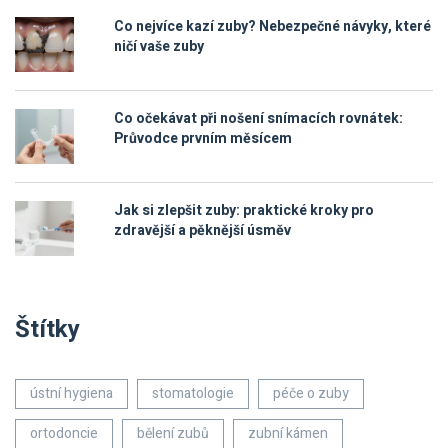
Co nejvíce kazí zuby? Nebezpečné návyky, které
ničí vaše zuby
Co očekávat při nošení snímacích rovnátek:
Průvodce prvním měsícem
Jak si zlepšit zuby: praktické kroky pro
zdravější a pěknější úsměv
Štítky
ústní hygiena
stomatologie
péče o zuby
ortodoncie
bělení zubů
zubní kámen