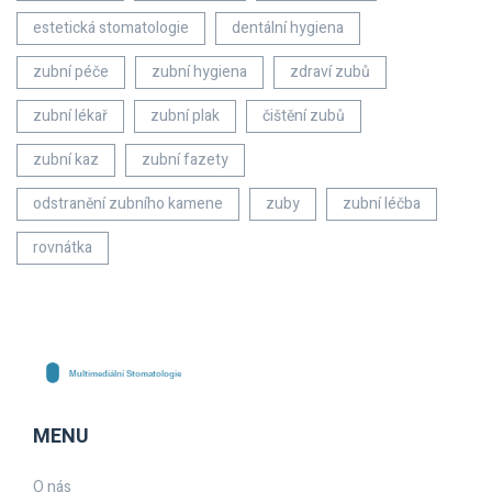
estetická stomatologie
dentální hygiena
zubní péče
zubní hygiena
zdraví zubů
zubní lékař
zubní plak
čištění zubů
zubní kaz
zubní fazety
odstranění zubního kamene
zuby
zubní léčba
rovnátka
MENU
O nás