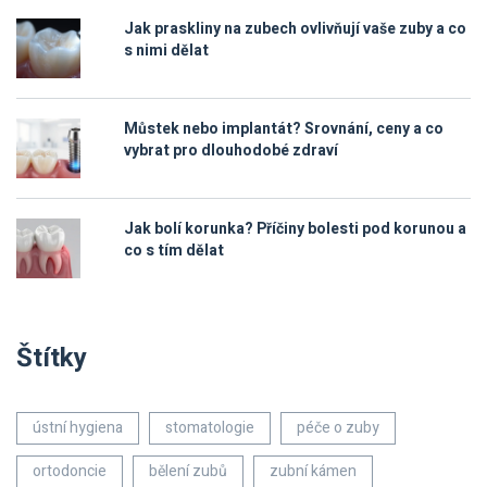
Jak praskliny na zubech ovlivňují vaše zuby a co
s nimi dělat
Můstek nebo implantát? Srovnání, ceny a co
vybrat pro dlouhodobé zdraví
Jak bolí korunka? Příčiny bolesti pod korunou a
co s tím dělat
Štítky
ústní hygiena
stomatologie
péče o zuby
ortodoncie
bělení zubů
zubní kámen