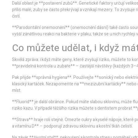
Další oblast je **postavení zubů**. Genetické faktory určují velikost
příliš malé, zuby se často překrývají a vznikají mezery. To zvyšuj
čistí.
**Parodontální onemocnění** (onemocnění dásní) také často souvisí
vyšší zánětlivou reakci na bakterie v plaku, takže se u nich rychleji 
Co můžete udělat, i když mát
Skvělá zpráva: i když máte geny, které zvyšují riziko, můžete to
**pravidelná kontrola u zubaře** – častější návštěvy (každých 3–
Pak přijde **správná hygiena**. Používejte **sonický nebo elektri
klasický kartáček. Nezapomeňte na **mezizubní kartáčky** nebo den
míst.
**Fluorid** je další obránce. Pokud máte slabou sklovinu, může fluo
riziko kazu. V případě těžšího rizika můžete s dentistem probrat **p
**Strava** hraje roli stejně. Omezte cukry a kyselé nápoje, které p
a vitamínu D** – podporují zdravou sklovinu a kostní tkáň čelistí.
Na závěr **životní styl**: nekouření a kontrola stresu pomáhají ud