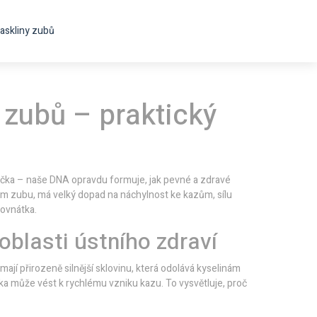
askliny zubů
í zubů – praktický
ídačka – naše DNA opravdu formuje, jak pevné a zdravé
 zubu, má velký dopad na náchylnost ke kazům, sílu
rovnátka.
oblasti ústního zdraví
é mají přirozeně silnější sklovinu, která odolává kyselinám
ačka může vést k rychlému vzniku kazu. To vysvětluje, proč