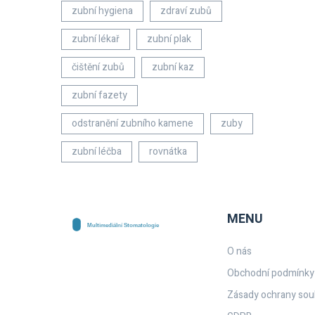
zubní hygiena
zdraví zubů
zubní lékař
zubní plak
čištění zubů
zubní kaz
zubní fazety
odstranění zubního kamene
zuby
zubní léčba
rovnátka
MENU
O nás
Obchodní podmínky
Zásady ochrany sou