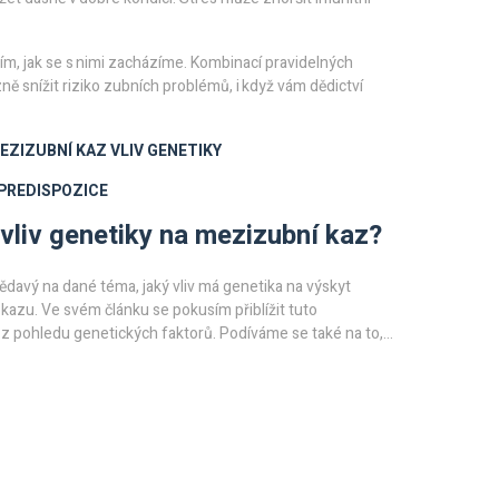
m, jak se s nimi zacházíme. Kombinací pravidelných
ně snížit riziko zubních problémů, i když vám dědictví
EZIZUBNÍ KAZ
VLIV GENETIKY
PREDISPOZICE
 vliv genetiky na mezizubní kaz?
ědavý na dané téma, jaký vliv má genetika na výskyt
azu. Ve svém článku se pokusím přiblížit tuto
z pohledu genetických faktorů. Podíváme se také na to,
 genetická predispozice k mezizubnímu kazu. Společně
 moc naše geny ovlivňují naše zuby. Těším se na tvou