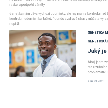
reakci a podpořit záněty.
Genetika nám dává výchozí podmínky, ale my máme kontrolu nad tí
kontrol, moderních kartáčků, fluoridu a zdravé stravy můžete výraz
nepřáli.
GENETIKA
M
GENETICKÁ 
Jaký je
Ahoj, jsem zv
mezizubního k
problematiku 
zda existuje
září 23 2023
zjistíme, jak
návštěvu!