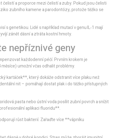
 čelistí a proporce mezi čelistí a zuby. Pokud jsou čelisti
e riziko zubního kamene a parodontózy, protože těžko se
 s genetikou. Lidé s například mutací v genu IL‑1 mají
vyvíjí zánět dásní a ztráta kostní hmoty.
e nepříznivé geny
 kompenzovat každodenní péčí. Prvním krokem je
4 měsíce) umožní včas odhalit problémy.
cký kartáček**, který dokáže odstranit více plaku než
tální nit – pomáhají dostat plak i​​ do těžko přístupných
ridová pasta nebo ústní voda posílit zubní povrch a snížit
rofesionální aplikaci fluoridu**.
odporují růst bakterií. Zařaďte více **vápníku
ržet dásně v dobré kondici. Stres může zhoršit imunitní