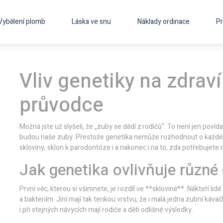
Vybělení plomb
Láska ve snu
Náklady ordinace
Pr
Vliv genetiky na zdrav
průvodce
Možná jste už slyšeli, že „zuby se dědí z rodičů“. To není jen pov
budou naše zuby. Přestože genetika nemůže rozhodnout o každém
skloviny, sklon k parodontóze i a nakonec i na to, zda potřebujete 
Jak genetika ovlivňuje různé 
První věc, kterou si všimnete, je rozdíl ve **sklovině**. Někteří lid
a bakteriím. Jiní mají tak tenkou vrstvu, že i malá jedna zubní káv
i při stejných návycích mají rodiče a děti odlišné výsledky.