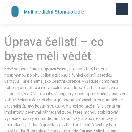
Úprava čelistí – co
byste měli vědět
Když se podíváme na
úprava čelistí
,
proces, který koriguje
nesprávnou polohu čelisti a zlepšuje funkci čelistí i estetiku
úsměvu
. Také známá jako
čelistní korekce
, vyžaduje kombinaci
odborných metod a individuálního přístupu. Často se setkává s
ortodontií
,
využívá rovnátka či alignery k postupné změně postavení
zubů a čelistí
a
čelistní chirurgií
,
operativní zásah, který umožňuje
přesnější úpravy kostní struktury
. V praxi se také mísí s
dentálními
implantáty
,
pevnými náhradami zubů, které mohou stabilizovat
výsledek úpravy
a s moderními
keramickými zuby
,
estetickými
náhradami, jež doplňují celkový vzhled po léčbě
. Všechny tyto
součásti tvoří komplexní ekosystém, kde
úprava čelistí
spojuje