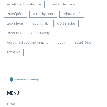
estetická stomatologie
dentální hygiena
zubní péče
zubní hygiena
zdraví zubů
zubní lékař
zubní plak
čištění zubů
zubní kaz
zubní fazety
odstranění zubního kamene
zuby
zubní léčba
rovnátka
MENU
O nás