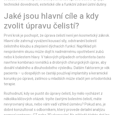
technické dovednosti, estetické cíle a funkční zdraví ústní dutiny.
Jaké jsou hlavní cíle a kdy
zvolit úpravu čelistí?
První krok je pochopit, že úprava čelistí není jen kosmetický zákrok.
Hlavní cíle zahrnují vyvážení kousací síly, odstranění bolestí
čelistního kloubu a zlepšení dýchacích funkcí. Například při
nesprávném skusu může dojít k nadměrnému opotřebení zubů
nebo k bolestem hlavy. V takových případech ortodontista často
navrhne kombinaci rovnátků a drobných chirurgických úprav, aby
dosáhl stabilního a dlouhodobého výsledku. Dalším faktorem je věk
pacienta – u dospělých se častěji používají implantáty a keramické
korunky po úpravě, zatímco u mladších může stačit jen ortodontická
terapie.
Rozhodnutí, kdy se pustit do úpravy čelistí, by mělo vycházet z
několika klíčových otázek: trpíte častými bolestmi čelistí, máte
nevyrovnaný skus, nebo vám vadí vzhled úsměvu? Pokud ano, je
dobré konzultovat s odborníkem, který provede detailní analýzu