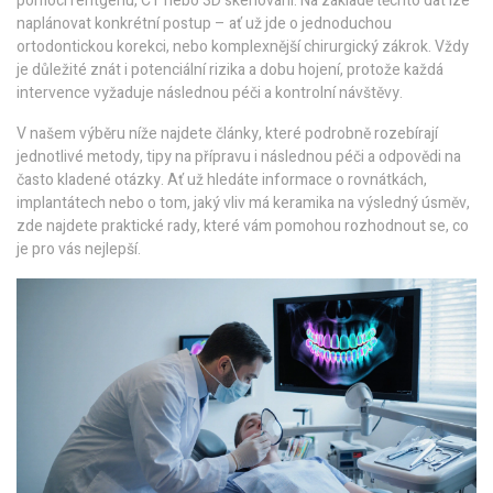
pomocí rentgenu, CT nebo 3D skenování. Na základě těchto dat lze
naplánovat konkrétní postup – ať už jde o jednoduchou
ortodontickou korekci, nebo komplexnější chirurgický zákrok. Vždy
je důležité znát i potenciální rizika a dobu hojení, protože každá
intervence vyžaduje následnou péči a kontrolní návštěvy.
V našem výběru níže najdete články, které podrobně rozebírají
jednotlivé metody, tipy na přípravu i následnou péči a odpovědi na
často kladené otázky. Ať už hledáte informace o rovnátkách,
implantátech nebo o tom, jaký vliv má keramika na výsledný úsměv,
zde najdete praktické rady, které vám pomohou rozhodnout se, co
je pro vás nejlepší.