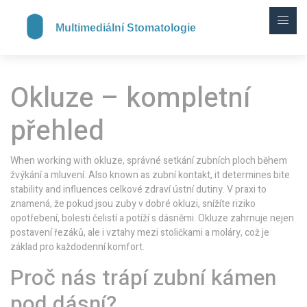
Okluze – kompletní
přehled
When working with
okluze
,
správné setkání zubních ploch během
žvýkání a mluvení
. Also known as
zubní kontakt
, it determines bite
stability and influences celkové zdraví ústní dutiny.
V praxi to
znamená, že pokud jsou zuby v dobré okluzi, snížíte riziko
opotřebení, bolesti čelistí a potíží s dásněmi. Okluze zahrnuje nejen
postavení řezáků, ale i vztahy mezi stoličkami a moláry, což je
základ pro každodenní komfort.
Proč nás trápí zubní kámen
pod dásní?