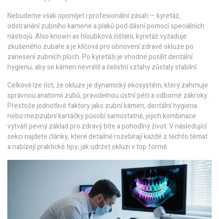
Nebudeme však opomíjet i profesionální zásah –
kyretáž
,
odstranění zubního kamene a plaků pod dásní pomocí speciálních
nástrojů
. Also known as
hloubková čištění
, kyretáž vyžaduje
zkušeného zubaře a je klíčová pro obnovení zdravé okluze po
zanesení zubních ploch. Po kyretáži je vhodné posílit dentální
hygienu, aby se kámen nevrátil a čelistní vztahy zůstaly stabilní.
Celkově lze říct, že okluze je dynamický ekosystém, který zahrnuje
správnou anatomii zubů, pravidelnou ústní péči a odborné zákroky.
Přestože jednotlivé faktory jako zubní kámen, dentální hygiena
nebo mezizubní kartáčky působí samostatně, jejich kombinace
vytváří pevný základ pro zdravý bite a pohodlný život. V následující
sekci najdete články, které detailně rozebírají každé z těchto témat
a nabízejí praktické tipy, jak udržet okluzi v top formě.