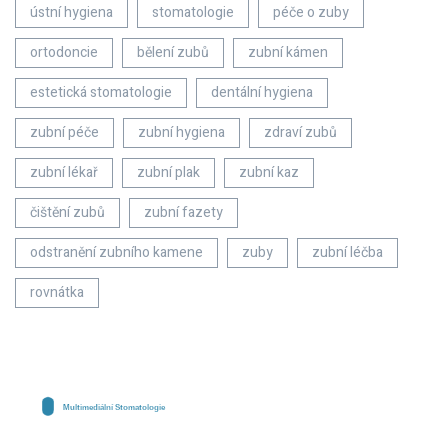
ústní hygiena
stomatologie
péče o zuby
ortodoncie
bělení zubů
zubní kámen
estetická stomatologie
dentální hygiena
zubní péče
zubní hygiena
zdraví zubů
zubní lékař
zubní plak
zubní kaz
čištění zubů
zubní fazety
odstranění zubního kamene
zuby
zubní léčba
rovnátka