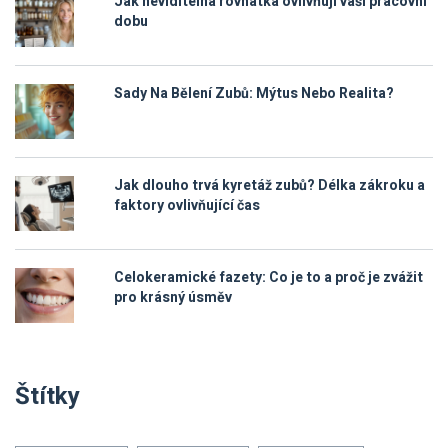
Jak neviditelná rovnátka ovlivňují vaši pracovní
dobu
Sady Na Bělení Zubů: Mýtus Nebo Realita?
Jak dlouho trvá kyretáž zubů? Délka zákroku a
faktory ovlivňující čas
Celokeramické fazety: Co je to a proč je zvážit
pro krásný úsměv
Štítky