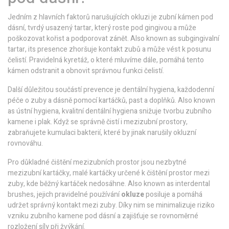
Jedním z hlavních faktorů narušujících okluzi je
zubní kámen pod
dásní
,
tvrdý usazený tartar, který roste pod gingivou a může
poškozovat kořist a podporovat zánět
. Also known as
subgingivalní
tartar
, its presence zhoršuje kontakt zubů a může vést k posunu
čelistí. Pravidelná kyretáž, o které mluvíme dále, pomáhá tento
kámen odstranit a obnovit správnou funkci čelistí.
Další důležitou součástí prevence je
dentální hygiena
,
každodenní
péče o zuby a dásně pomocí kartáčků, past a doplňků
. Also known
as
ústní hygiena
, kvalitní dentální hygiena snižuje tvorbu zubního
kamene i plak. Když se správně čistí i mezizubní prostory,
zabraňujete kumulaci bakterií, které by jinak narušily okluzní
rovnováhu.
Pro důkladné čištění mezizubních prostor jsou nezbytné
mezizubní kartáčky
,
malé kartáčky určené k čištění prostor mezi
zuby, kde běžný kartáček nedosáhne
. Also known as
interdental
brushes
, jejich pravidelné používání
okluze
posiluje a pomáhá
udržet správný kontakt mezi zuby. Díky nim se minimalizuje riziko
vzniku zubního kamene pod dásní a zajišťuje se rovnoměrné
rozložení síly při žvýkání.