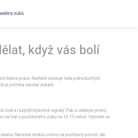
askliny zubů
ělat, když vás bolí
ěhem běžné práce. Naštěstí existuje řada jednoduchých
li je potřeba zavolat zubaře.
otok a rozptýlí bolestivé signály. Pak si udělejte jemný
 ho na tvář u postiženého zubu na 10‑15 minut. Vyhněte se
nzokainu. Naneste tenkou vrstvu na postižený povrch, ale