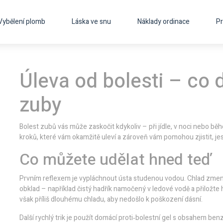
Vybělení plomb
Láska ve snu
Náklady ordinace
Pr
Úleva od bolesti – co d
zuby
Bolest zubů vás může zaskočit kdykoliv – při jídle, v noci nebo b
kroků, které vám okamžitě uleví a zároveň vám pomohou zjistit, jest
Co můžete udělat hned teď
Prvním reflexem je vypláchnout ústa studenou vodou. Chlad zmenší 
obklad – například čistý hadřík namočený v ledové vodě a přiložte
však příliš dlouhému chladu, aby nedošlo k poškození dásní.
Další rychlý trik je použít domácí proti‑bolestní gel s obsahem be