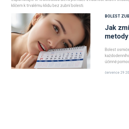
klíčem k trvalému klidu bez zubní bolesti.
BOLEST ZU
Jak zmí
metody 
Bolest osmiče
každodenního
účinně pomoci 
domácí metody
července 29 2