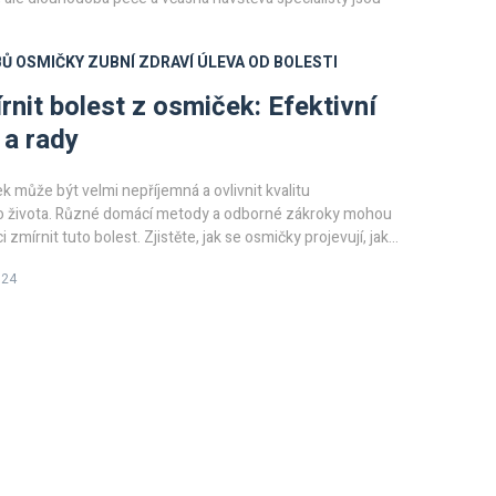
BŮ
OSMIČKY
ZUBNÍ ZDRAVÍ
ÚLEVA OD BOLESTI
rnit bolest z osmiček: Efektivní
a rady
k může být velmi nepříjemná a ovlivnit kvalitu
 života. Různé domácí metody a odborné zákroky mohou
zmírnit tuto bolest. Zjistěte, jak se osmičky projevují, jaké
 mohou poskytnout úlevu a kdy je třeba navštívit zubaře.
024