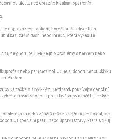
 dočasnou úlevu, než dorazíte k dalším opatřením.
e
o je doprovázena otokem, horečkou či citlivostí na
zubní kaz, zánět dásní nebo infekci, která vyžaduje
bo ucha, neignorujte ji. Může jít o problémy s nervem nebo
je ibuprofen nebo paracetamol. Užijte si doporučenou dávku
ce s lékařem.
e zuby kartáčkem s měkkými štětinami, používejte dentální
 vyberte hlavici vhodnou pro citlivé zuby a měňte ji každé
dhalení kazů nebo zánětů může ušetřit nejen bolest, ale i
poručit speciální pastu nebo úpravu stravy, které snižují
 ale dlouhodobá péče a včasná návštěva specialisty jsou