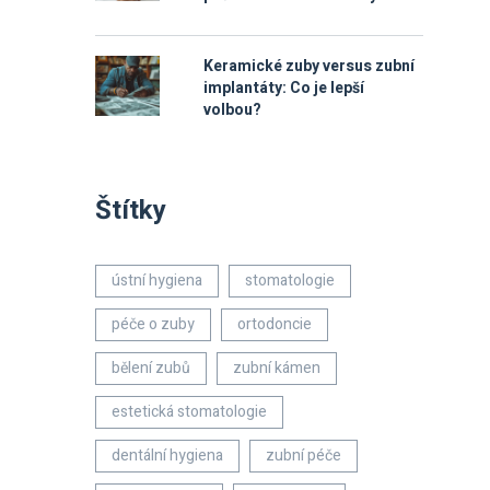
Keramické zuby versus zubní
implantáty: Co je lepší
volbou?
Štítky
ústní hygiena
stomatologie
péče o zuby
ortodoncie
bělení zubů
zubní kámen
estetická stomatologie
dentální hygiena
zubní péče