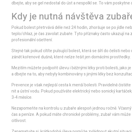
dbejte, aby se gel nedostal do úst a nespolkl se. To vám poskytne
Kdy je nutná návštěva zubař
Pokud bolest přetrvává déle než 24 hodin, zhoršuje se po jídle neb
teplo/chlaz, je čas zavolat zubaře. Tyto příznaky často ukazují na 
profesionální ošetření.
Stejně tak pokud cítíte pulsující bolest, která se šíří do čelisti ne
zánět kořenové dušně, které nelze řešit jen domácími prostředky.
Mezitím můžete podpořit úlevu i běžnými léky proti bolesti, jako 
a dbejte na to, aby nebyly kombinovány s jinými léky bez konzulta
Prevence je však nejlepší cesta k menší bolesti. Pravidelně čistět
nit a ústní vodu. Pokud používáte elektrický nebo sonický kartáček,
3‑4 měsíce.
Nezapomeňte na kontrolu u zubaře alespoň jednou ročně. Včasný o
čas a peníze. A pokud máte chronické problémy, zubař vám může do
citlivost.
Zapamatujte si: krátkodobá úleva pomůže zvládnout akutní situaci,