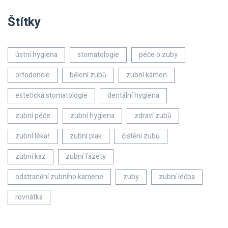
Štítky
ústní hygiena
stomatologie
péče o zuby
ortodoncie
bělení zubů
zubní kámen
estetická stomatologie
dentální hygiena
zubní péče
zubní hygiena
zdraví zubů
zubní lékař
zubní plak
čištění zubů
zubní kaz
zubní fazety
odstranění zubního kamene
zuby
zubní léčba
rovnátka