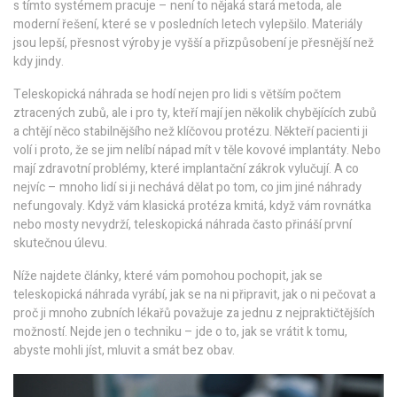
s tímto systémem pracuje – není to nějaká stará metoda, ale
moderní řešení, které se v posledních letech vylepšilo. Materiály
jsou lepší, přesnost výroby je vyšší a přizpůsobení je přesnější než
kdy jindy.
Teleskopická náhrada se hodí nejen pro lidi s větším počtem
ztracených zubů, ale i pro ty, kteří mají jen několik chybějících zubů
a chtějí něco stabilnějšího než klíčovou protézu. Někteří pacienti ji
volí i proto, že se jim nelíbí nápad mít v těle kovové implantáty. Nebo
mají zdravotní problémy, které implantační zákrok vylučují. A co
nejvíc – mnoho lidí si ji nechává dělat po tom, co jim jiné náhrady
nefungovaly. Když vám klasická protéza kmitá, když vám rovnátka
nebo mosty nevydrží, teleskopická náhrada často přináší první
skutečnou úlevu.
Níže najdete články, které vám pomohou pochopit, jak se
teleskopická náhrada vyrábí, jak se na ni připravit, jak o ni pečovat a
proč ji mnoho zubních lékařů považuje za jednu z nejpraktičtějších
možností. Nejde jen o techniku – jde o to, jak se vrátit k tomu,
abyste mohli jíst, mluvit a smát bez obav.