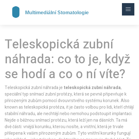
Teleskopická zubní
náhrada: co to je, když
se hodí a co o ní víte?
Teleskopická zubní náhrada je
teleskopická zubní náhrada
,
speciální typ snímací zubní protézy, která se pevně připevňuje k
přirozeným zubům pomocí dvouvrstvého systému korunek
. Also
known as
teleskopická protéza
, it je často volbou pro lidi, kteří chtějí
stabilní náhradu, ale nechtějí nebo nemohou podstoupit implantaci.
Nejde o běžnou snímací protézu, která leží jen na dásních. Ta má
dvě části: vnější korunku, kterou nosíte, a vnitřní, která je trvale
přilepena k vašim přirozeným zubům. Tyto vnitřní korunky fungují