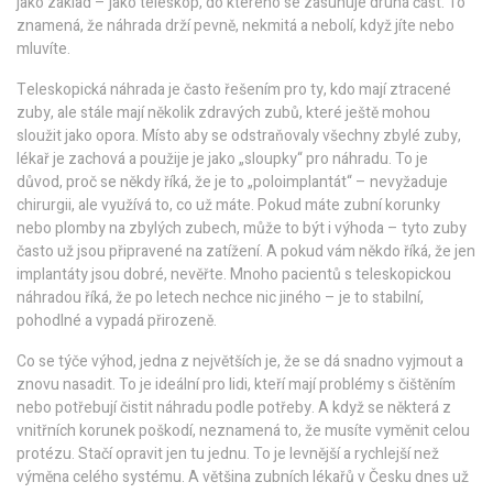
jako základ – jako teleskop, do kterého se zasunuje druhá část. To
znamená, že náhrada drží pevně, nekmitá a nebolí, když jíte nebo
mluvíte.
Teleskopická náhrada je často řešením pro ty, kdo mají ztracené
zuby, ale stále mají několik zdravých zubů, které ještě mohou
sloužit jako opora. Místo aby se odstraňovaly všechny zbylé zuby,
lékař je zachová a použije je jako „sloupky“ pro náhradu. To je
důvod, proč se někdy říká, že je to „poloimplantát“ – nevyžaduje
chirurgii, ale využívá to, co už máte. Pokud máte zubní korunky
nebo plomby na zbylých zubech, může to být i výhoda – tyto zuby
často už jsou připravené na zatížení. A pokud vám někdo říká, že jen
implantáty jsou dobré, nevěřte. Mnoho pacientů s teleskopickou
náhradou říká, že po letech nechce nic jiného – je to stabilní,
pohodlné a vypadá přirozeně.
Co se týče výhod, jedna z největších je, že se dá snadno vyjmout a
znovu nasadit. To je ideální pro lidi, kteří mají problémy s čištěním
nebo potřebují čistit náhradu podle potřeby. A když se některá z
vnitřních korunek poškodí, neznamená to, že musíte vyměnit celou
protézu. Stačí opravit jen tu jednu. To je levnější a rychlejší než
výměna celého systému. A většina zubních lékařů v Česku dnes už