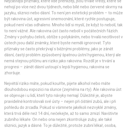
Nejčastější příznaky, které lidé přehlížejí, jsou trvalé vředy, které se
nehojí po více než dvou týdnech, nebo bílé nebo červené skvrny na
jazyku, sliznici nebo dásní. To není jen estetický problém – to může
být
rakovina úst
,
agresivní onemocnění, které rychle postupuje,
pokud není včas odhaleno
. Mnoho lidí si myslí, že když to nebolí, tak
to není vážné. Ale rakovina úst často nebolí v počátečních fázích.
Změny v pohybu čelisti, obtíže s polykáním, nebo trvalá necitlivost v
ústech jsou další známky, které byste neměli ignorovat. Tyto
příznaky se často překrývají s běžnými problémy, jako je
zánět
dásní
,
častý problém způsobený špatnou ústní hygienou, který ale
nemá stejnou příčinu ani riziko jako rakovina
. Rozdíl je v trvání a
progresi – zánět dásní ustoupí s lepší hygienou, rakovina se
zhoršuje.
Největší riziko máte, pokud kouříte, pijete alkohol nebo máte
dlouhodobou expozici na slunce (zejména na rty). Ale rakovina úst
se objevuje i u lidí, kteří tyto návyky nemají. Důležité je, abyste
pravidelně kontrolovali své ústy – nejen při čištění zubů, ale i při
pohledu do zrcadla. Pokud si všimnete jakékoli nezvyklé změny,
která trvá déle než 14 dní, nečekejte, až to samo zmizí. Navštivte
zubního lékaře. On nebo ona nejen zkontroluje zuby, ale také
sliznici, jazyk a dásně. To je důležité, protože
zubní lékař
,
osoba,