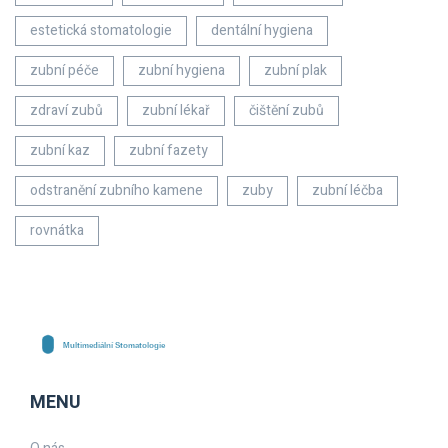
estetická stomatologie
dentální hygiena
zubní péče
zubní hygiena
zubní plak
zdraví zubů
zubní lékař
čištění zubů
zubní kaz
zubní fazety
odstranění zubního kamene
zuby
zubní léčba
rovnátka
MENU