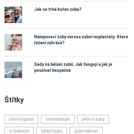
Jak se trhá kořen zubu?
Nalepovací zuby versus zubní implantáty: Které
řešení vyhrává?
Sady na bělení zubů: Jak fungují a jak je
používat bezpečně
Štítky
ústní hygiena
stomatologie
péče o zuby
ortodoncie
bělení zubů
zubní kámen