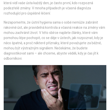
která vidí vaše ústa každý den, je často první, kdo rozpozná
podezřelé změny
. V mnoha případech je včasná diagnóza
rozhodující pro úspěšné léčení.
Nezapomeňte, že ústní hygiena sama o sobě nemůže zabránit
rakovině úst, ale pravidelná kontrola a včasná reakce na změny vám
mohou zachránit život. V této sbírce najdete články, které vám
pomohou lépe pochopit, co se děje v ústech, jak rozpoznat, kdy je
něco špatně, a proč některé příznaky, které považujete za běžné,
mohou být výstražným signálem. Nečekáme, že budete
diagnostikovat sami – ale chceme, abyste věděli, kdy je čas jít k
odborníkovi.