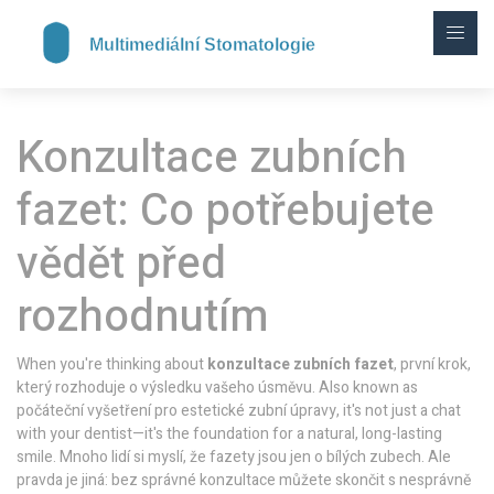
Konzultace zubních
fazet: Co potřebujete
vědět před
rozhodnutím
When you're thinking about
konzultace zubních fazet
,
první krok,
který rozhoduje o výsledku vašeho úsměvu
. Also known as
počáteční vyšetření pro estetické zubní úpravy
, it's not just a chat
with your dentist—it's the foundation for a natural, long-lasting
smile.
Mnoho lidí si myslí, že fazety jsou jen o bílých zubech. Ale
pravda je jiná: bez správné konzultace můžete skončit s nesprávně