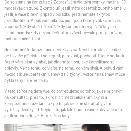
Co se stane na konzultaci? Zobrazí vám digitální snímky, možná i 3D
model vašich zubů. Zkontrolují, jestli máte dostatek zubního emailu,
jestli je vaše bitevní případ v pořádku, jestli nemáte skrytou
parodontitidu. A pak vám řeknou, jestli jsou fazety vůbec pro vás
vhodné. Někdy stačí bělení. Někdy kompozitní výplň. Někdy jen
ortodoncie. Fazety nejsou řešení pro všechny—ale pro ty správné,
mohou změnit život.
Nezapomeňte: konzultace není závazná. Není to prodejní schůzka.
Je to vaše příležitost se zeptat, porovnat, pochopit. Ptejte se, kolik
fazet vám lékař vyráběl, jak dlouho je nosí, jaké komplikace se
objevily. Věřte tomu, co vidíte, ne tomu, co vám říkají. A pokud vám
někdo slibuje „perfektní úsměv za 3 týdny“, vězte: ten úsměv může
být krásný… ale ne trvalý.
V této sbírce najdete vše, co potřebujete: od toho, jak se připravit
na konzultaci, přes to, jak rozlišit mezi celokeramickými a
kompozitními fazetami, až po to, jak se o ně starat, aby vám
vydržely desítky let. Nejde o to, jak bílé budou vaše zuby. Jde o to,
jestli budou zdravé. A to začíná tady.