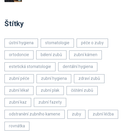
Štítky
ústní hygiena
stomatologie
péče o zuby
ortodoncie
bělení zubů
zubní kámen
estetická stomatologie
dentální hygiena
zubní péče
zubní hygiena
zdraví zubů
zubní lékař
zubní plak
čištění zubů
zubní kaz
zubní fazety
odstranění zubního kamene
zuby
zubní léčba
rovnátka