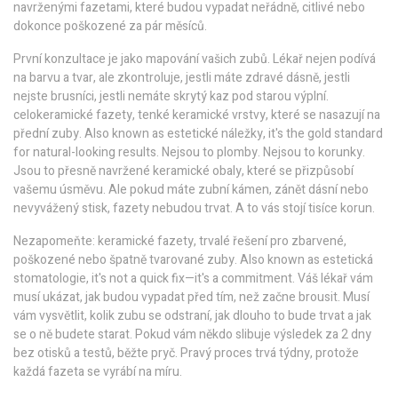
navrženými fazetami, které budou vypadat neřádně, citlivé nebo
dokonce poškozené za pár měsíců.
První konzultace je jako mapování vašich zubů. Lékař nejen podívá
na barvu a tvar, ale zkontroluje, jestli máte zdravé dásně, jestli
nejste brusníci, jestli nemáte skrytý kaz pod starou výplní.
celokeramické fazety
,
tenké keramické vrstvy, které se nasazují na
přední zuby
. Also known as
estetické náležky
, it's the gold standard
for natural-looking results.
Nejsou to plomby. Nejsou to korunky.
Jsou to přesně navržené keramické obaly, které se přizpůsobí
vašemu úsměvu. Ale pokud máte zubní kámen, zánět dásní nebo
nevyvážený stisk, fazety nebudou trvat. A to vás stojí tisíce korun.
Nezapomeňte:
keramické fazety
,
trvalé řešení pro zbarvené,
poškozené nebo špatně tvarované zuby
. Also known as
estetická
stomatologie
, it's not a quick fix—it's a commitment.
Váš lékař vám
musí ukázat, jak budou vypadat před tím, než začne brousit. Musí
vám vysvětlit, kolik zubu se odstraní, jak dlouho to bude trvat a jak
se o ně budete starat. Pokud vám někdo slibuje výsledek za 2 dny
bez otisků a testů, běžte pryč. Pravý proces trvá týdny, protože
každá fazeta se vyrábí na míru.