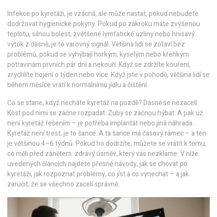
Infekce po kyretáži
,
je vzácná, ale může nastat, pokud nebudete
dodržovat hygienické pokyny
. Pokud po zákroku máte zvýšenou
teplotu, silnou bolest, zvětšené lymfatické uzliny nebo hnisavý
výtok z dásně, je to varovný signál. Většina lidí se zotaví bez
problémů, pokud se vyhýbají horkým, kyselým nebo křehkým
potravinám prvních pár dní a nekouří. Když se zdržíte kouření,
zrychlíte hojení o týden nebo více. Když jste v pohodě, většina lidí se
během měsíce vrátí k normálnímu jídlu a čištění.
Co se stane, když necháte kyretáž na pozdě? Dásně se nezacelí.
Kost pod nimi se začne rozpadat. Zuby se začnou hýbat. A pak už
není kyretáž řešením – je potřeba implantát nebo jiná náhrada.
Kyretáž není trest, je to šance. A ta šance má časový rámec – a ten
je většinou 4–6 týdnů. Pokud ho dodržíte, můžete se vrátit k tomu,
co měli před zánětem: zdravý úsměv, který vás nezklame. V níže
uvedených článcích najdete přesné návody, jak se chovat po
kyretáži, jak rozpoznat problémy, co jíst a co vynechat – a jak
zaručit, že se všechno zacelí správně.