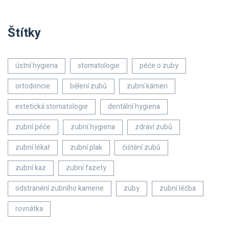
Štítky
ústní hygiena
stomatologie
péče o zuby
ortodoncie
bělení zubů
zubní kámen
estetická stomatologie
dentální hygiena
zubní péče
zubní hygiena
zdraví zubů
zubní lékař
zubní plak
čištění zubů
zubní kaz
zubní fazety
odstranění zubního kamene
zuby
zubní léčba
rovnátka