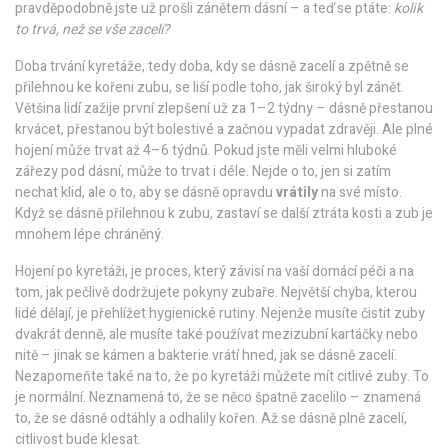
pravděpodobně jste už prošli zánětem dásní – a teď se ptáte:
kolik
to trvá, než se vše zacelí?
Doba trvání kyretáže
,
tedy doba, kdy se dásně zacelí a zpětně se
přilehnou ke kořeni zubu
, se liší podle toho, jak široký byl zánět.
Většina lidí zažije první zlepšení už za 1–2 týdny – dásně přestanou
krvácet, přestanou být bolestivé a začnou vypadat zdravěji. Ale plné
hojení může trvat až 4–6 týdnů. Pokud jste měli velmi hluboké
zářezy pod dásní, může to trvat i déle. Nejde o to, jen si zatím
nechat klid, ale o to, aby se dásně opravdu
vrátily
na své místo.
Když se dásně přilehnou k zubu, zastaví se další ztráta kosti a zub je
mnohem lépe chráněný.
Hojení po kyretáži
,
je proces, který závisí na vaší domácí péči a na
tom, jak pečlivě dodržujete pokyny zubaře
. Největší chyba, kterou
lidé dělají, je přehlížet hygienické rutiny. Nejenže musíte čistit zuby
dvakrát denně, ale musíte také používat mezizubní kartáčky nebo
nitě – jinak se kámen a bakterie vrátí hned, jak se dásně zacelí.
Nezapomeňte také na to, že po kyretáži můžete mít citlivé zuby. To
je normální. Neznamená to, že se něco špatně zacelilo – znamená
to, že se dásně odtáhly a odhalily kořen. Až se dásně plně zacelí,
citlivost bude klesat.