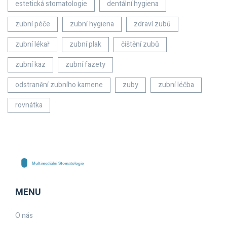
estetická stomatologie
dentální hygiena
zubní péče
zubní hygiena
zdraví zubů
zubní lékař
zubní plak
čištění zubů
zubní kaz
zubní fazety
odstranění zubního kamene
zuby
zubní léčba
rovnátka
MENU
O nás