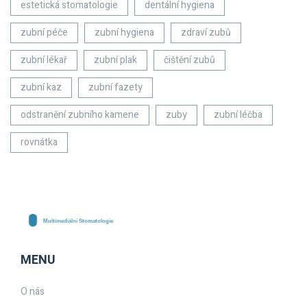
estetická stomatologie
dentální hygiena
zubní péče
zubní hygiena
zdraví zubů
zubní lékař
zubní plak
čištění zubů
zubní kaz
zubní fazety
odstranění zubního kamene
zuby
zubní léčba
rovnátka
MENU
O nás