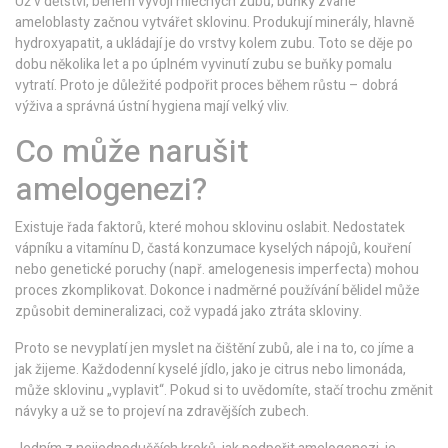
Už v dětství, během vývoji mléčných zubů, buňky zvané
ameloblasty začnou vytvářet sklovinu. Produkují minerály, hlavně
hydroxyapatit, a ukládají je do vrstvy kolem zubu. Toto se děje po
dobu několika let a po úplném vyvinutí zubu se buňky pomalu
vytratí. Proto je důležité podpořit proces během růstu – dobrá
výživa a správná ústní hygiena mají velký vliv.
Co může narušit
amelogenezi?
Existuje řada faktorů, které mohou sklovinu oslabit. Nedostatek
vápníku a vitamínu D, častá konzumace kyselých nápojů, kouření
nebo genetické poruchy (např. amelogenesis imperfecta) mohou
proces zkomplikovat. Dokonce i nadměrné používání bělidel může
způsobit demineralizaci, což vypadá jako ztráta skloviny.
Proto se nevyplatí jen myslet na čištění zubů, ale i na to, co jíme a
jak žijeme. Každodenní kyselé jídlo, jako je citrus nebo limonáda,
může sklovinu „vyplavit“. Pokud si to uvědomíte, stačí trochu změnit
návyky a už se to projeví na zdravějších zubech.