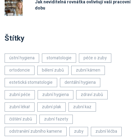
Jak neviditelná rovnátka ovlivňují vaši pracovní
dobu
Štítky
ústní hygiena
stomatologie
péče o zuby
ortodoncie
bělení zubů
zubní kámen
estetická stomatologie
dentální hygiena
zubní péče
zubní hygiena
zdraví zubů
zubní lékař
zubní plak
zubní kaz
čištění zubů
zubní fazety
odstranění zubního kamene
zuby
zubní léčba