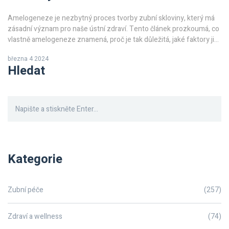
Amelogeneze je nezbytný proces tvorby zubní skloviny, který má
zásadní význam pro naše ústní zdraví. Tento článek prozkoumá, co
vlastně amelogeneze znamená, proč je tak důležitá, jaké faktory ji
ovlivňují a jak můžeme přispět k zdraví naší zubní skloviny.
března 4 2024
Ponoříme se do světa dentální péče a nabídneme užitečné tipy, jak
Hledat
udržet naše zuby silné a zdravé.
Kategorie
Zubní péče
(257)
Zdraví a wellness
(74)