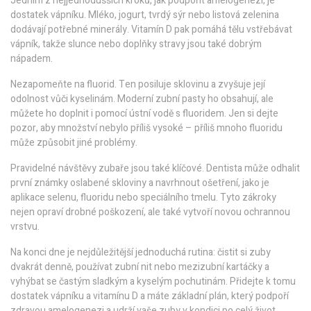
Jedním z nejjednodušších kroků, jak podpořit amelogenezi, je
dostatek vápníku. Mléko, jogurt, tvrdý sýr nebo listová zelenina
dodávají potřebné minerály. Vitamín D pak pomáhá tělu vstřebávat
vápník, takže slunce nebo doplňky stravy jsou také dobrým
nápadem.
Nezapomeňte na fluorid. Ten posiluje sklovinu a zvyšuje její
odolnost vůči kyselinám. Moderní zubní pasty ho obsahují, ale
můžete ho doplnit i pomocí ústní vodě s fluoridem. Jen si dejte
pozor, aby množství nebylo příliš vysoké – příliš mnoho fluoridu
může způsobit jiné problémy.
Pravidelné návštěvy zubaře jsou také klíčové. Dentista může odhalit
první známky oslabené skloviny a navrhnout ošetření, jako je
aplikace selenu, fluoridu nebo speciálního tmelu. Tyto zákroky
nejen opraví drobné poškození, ale také vytvoří novou ochrannou
vrstvu.
Na konci dne je nejdůležitější jednoduchá rutina: čistit si zuby
dvakrát denně, používat zubní nit nebo mezizubní kartáčky a
vyhýbat se častým sladkým a kyselým pochutinám. Přidejte k tomu
dostatek vápníku a vitamínu D a máte základní plán, který podpoří
zdravou amelogenezi a udrží vaše zuby v kondici po celý život.