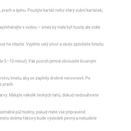
prach a špínu. Použijte kartáč nebo starý zubní kartáček,
přehánějte s vodou – směs by měla být hustá, ale stále
hce ho vtlačte. Vyplňte celý otvor a okolo zploštěte hmotu
ykle 5–10 minut). Pak povrch jemně obrousíte brusným
stvu tmelu, aby se zaplnily drobné nerovnosti. Po
e prach.
barvy. Malujte několik tenkých tahů, dokud nedosáhnete
aximálně půl hodiny, pokud máte vše připravené.
 těmito dvěma faktory bude výsledek pevný a nebudete