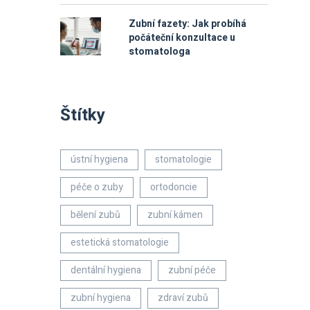
Zubní fazety: Jak probíhá
počáteční konzultace u
stomatologa
Štítky
ústní hygiena
stomatologie
péče o zuby
ortodoncie
bělení zubů
zubní kámen
estetická stomatologie
dentální hygiena
zubní péče
zubní hygiena
zdraví zubů