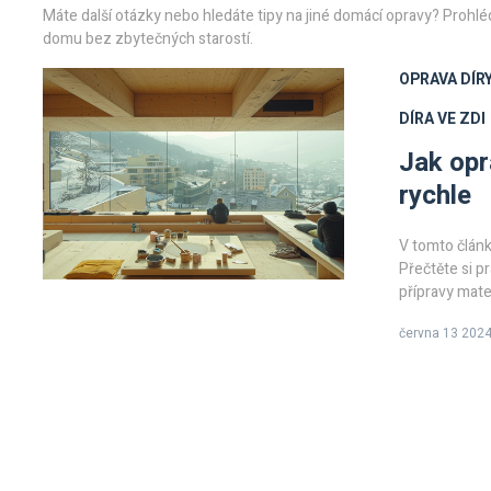
Máte další otázky nebo hledáte tipy na jiné domácí opravy? Prohlédn
domu bez zbytečných starostí.
OPRAVA DÍRY
DÍRA VE ZDI
Jak opr
rychle
V tomto článku
Přečtěte si p
přípravy mate
jste začáteč
června 13 202
zvládnout op