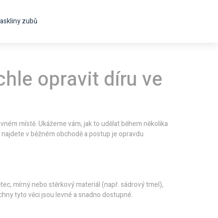
askliny zubů
hle opravit díru ve
rávném místě. Ukážeme vám, jak to udělat během několika
e, najdete v běžném obchodě a postup je opravdu
tětec, mírný nebo stěrkový materiál (např. sádrový tmel),
echny tyto věci jsou levné a snadno dostupné.