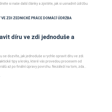
ěte si naše další články a zjistěte, jak si usnadnit údržbu
 VE ZDI
ZEDNICKÉ PRÁCE
DOMÁCÍ ÚDRŽBA
avit díru ve zdi jednoduše a
 se dozvíte, jak jednoduše a rychle opravit díru ve zdi.
raktické tipy a kroky, které vás provedou procesem od
riálů až po finální úpravy povrchu. Nezáleží na tom, zda
ník nebo zkušený kutil, tento průvodce vám pomůže
4
ravu bez problémů.