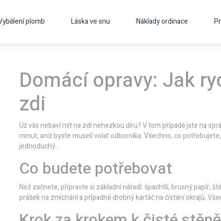
Vybělení plomb
Láska ve snu
Náklady ordinace
Pr
Domácí opravy: Jak ryc
zdi
Už vás nebaví mít na zdi nehezkou díru? V tom případě jste na sp
minut, aniž byste museli volat odborníka. Všechno, co potřebujet
jednoduchý.
Co budete potřebovat
Než začnete, připravte si základní nářadí: špachtli, brusný papír, š
prášek na zmíchání a případně drobný kartáč na čistění okrajů. Vš
Krok za krokem k čisté stěně