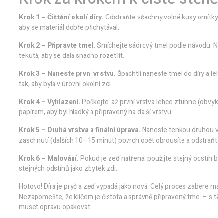
Krok 1 – Čištění okolí díry.
Odstraňte všechny volné kusy omítky, 
aby se materiál dobře přichytával.
Krok 2 – Připravte tmel.
Smíchejte sádrový tmel podle návodu. Ne
tekutá, aby se dala snadno rozetřít.
Krok 3 – Naneste první vrstvu.
Špachtlí naneste tmel do díry a le
tak, aby byla v úrovni okolní zdi.
Krok 4 – Vyhlazení.
Počkejte, až první vrstva lehce ztuhne (obv
papírem, aby byl hladký a připravený na další vrstvu.
Krok 5 – Druhá vrstva a finální úprava.
Naneste tenkou druhou vr
zaschnutí (dalších 10–15 minut) povrch opět obrousíte a odstraňt
Krok 6 – Malování.
Pokud je zeď natřena, použijte stejný odstín 
stejných odstínů jako zbytek zdi.
Hotovo! Díra je pryč a zeď vypadá jako nová. Celý proces zabere m
Nezapomeňte, že klíčem je čistota a správně připravený tmel – s
muset opravu opakovat.