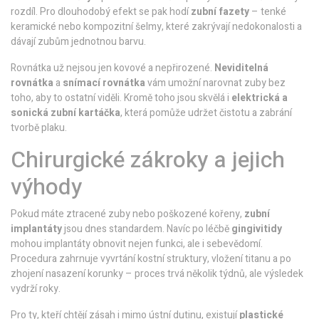
rozdíl. Pro dlouhodobý efekt se pak hodí
zubní fazety
– tenké
keramické nebo kompozitní šelmy, které zakrývají nedokonalosti a
dávají zubům jednotnou barvu.
Rovnátka už nejsou jen kovové a nepřirozené.
Neviditelná
rovnátka
a
snímací rovnátka
vám umožní narovnat zuby bez
toho, aby to ostatní viděli. Kromě toho jsou skvělá i
elektrická a
sonická zubní kartáčka
, která pomůže udržet čistotu a zabrání
tvorbě plaku.
Chirurgické zákroky a jejich
výhody
Pokud máte ztracené zuby nebo poškozené kořeny,
zubní
implantáty
jsou dnes standardem. Navíc po léčbě
gingivitidy
mohou implantáty obnovit nejen funkci, ale i sebevědomí.
Procedura zahrnuje vyvrtání kostní struktury, vložení titanu a po
zhojení nasazení korunky – proces trvá několik týdnů, ale výsledek
vydrží roky.
Pro ty, kteří chtějí zásah i mimo ústní dutinu, existují
plastické