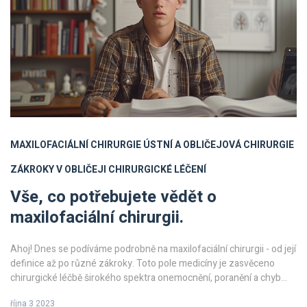
MAXILOFACIÁLNÍ CHIRURGIE
ÚSTNÍ A OBLIČEJOVÁ CHIRURGIE
ZÁKROKY V OBLIČEJI
CHIRURGICKÉ LÉČENÍ
Vše, co potřebujete vědět o
maxilofaciální chirurgii.
Ahoj! Dnes se podíváme podrobně na maxilofaciální chirurgii - od její
definice až po různé zákroky. Toto pole medicíny je zasvěceno
chirurgické léčbě širokého spektra onemocnění, poranění a chyb
týkajících se obličeje, úst a čelisti. Pokud jste zvědaví na to, jak
října 3 2023
maxilofaciální chirurgie může pomoci zlepšit kvalitu života lidí, jste