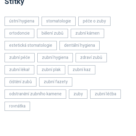
Štítky
ústní hygiena
stomatologie
péče o zuby
ortodoncie
bělení zubů
zubní kámen
estetická stomatologie
dentální hygiena
zubní péče
zubní hygiena
zdraví zubů
zubní lékař
zubní plak
zubní kaz
čištění zubů
zubní fazety
odstranění zubního kamene
zuby
zubní léčba
rovnátka