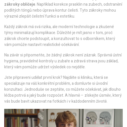
zákroky obličeje
. Například korekce prasklin na zubech, odstranění
podlitých tóngů nebo úprava kontur čelisti. Tyto zákroky mohou
výrazně zlepšit čelistní funkci a estetiku.
Každý zákrok má svá rizika, ale moderní technologie a zkušené
týmy minimalizují komplikace. Důležité je mít jasno v tom, proč
zákrok chcete podstoupit, a konzultovat to s odborníkem, který
vám pomůže nastavit realistické očekávání.
Na závěr si připomeňte, že žádný zákrok není zázrak. Správná ústní
hygiena, pravidelné kontroly u zubaře a zdravá strava jsou základ,
který vám pomůže udržet výsledek co nejdéle.
Jste připraveni udělat první krok? Najděte si kliniku, která se
specializuje na váš konkrétní problém, a domluvte si úvodní
konzultaci. Jednoduše se zeptáte, co můžete očekávat, jak dlouho
léčba potrvá a jaký bude rozpočet. A hlavně – získejte úsměv, který
vás bude bavit ukazovat na fotkách i v každodenním životě.