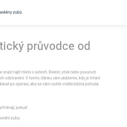
askliny zubů
tický průvodce od
 snaží najít místo v ústech. Bolest, otok nebo posunutí
ich odstranění. V tomto článku vám ukážeme, kdy je trhání
kávat po operaci, aby se vám rychle vrátila běžná pohoda.
trhávají, pokud:
usední zuby;