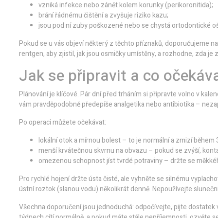
vzniká infekce nebo zánět kolem korunky (perikoronitida);
brání řádnému čištění a zvyšuje riziko kazu;
jsou pod ní zuby poškozené nebo se chystá ortodontické oš
Pokud se u vás objeví některý z těchto příznaků, doporučujeme na
rentgen, aby zjistil, jak jsou osmičky umístěny, a rozhodne, zda je
Jak se připravit a co očekáv
Plánování je klíčové. Pár dní před trháním si připravte volno v kale
vám pravděpodobně předepíše analgetika nebo antibiotika – neza
Po operaci můžete očekávat:
lokální otok a mírnou bolest – to je normální a zmizí během 3
menší krvátečnou skvrnu na obvazu – pokud se zvýší, konta
omezenou schopnost jíst tvrdé potraviny – držte se měkkého 
Pro rychlé hojení držte ústa čisté, ale vyhněte se silnému vyplac
ústní roztok (slanou vodu) několikrát denně. Nepoužívejte slunečn
Všechna doporučení jsou jednoduchá: odpočívejte, pijte dostatek v
týdnech cítí normálně, a pokud máte stále nepříjemnosti, ozvěte s