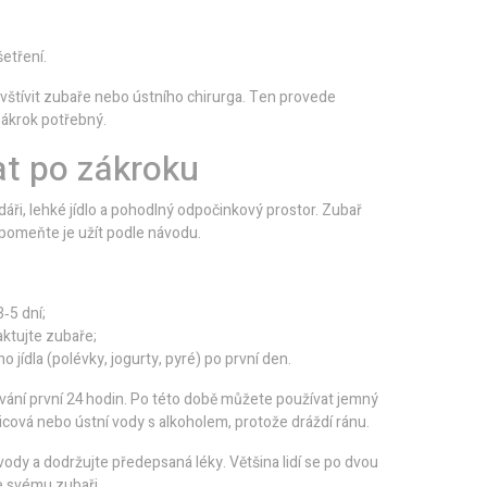
etření.
vštívit zubaře nebo ústního chirurga. Ten provede
 zákrok potřebný.
at po zákroku
ndáři, lehké jídlo a pohodlný odpočinkový prostor. Zubař
pomeňte je užít podle návodu.
‑5 dní;
ktujte zubaře;
jídla (polévky, jogurty, pyré) po první den.
hování první 24 hodin. Po této době můžete používat jemný
icová nebo ústní vody s alkoholem, protože dráždí ránu.
ody a dodržujte předepsaná léky. Většina lidí se po dvou
e svému zubaři.