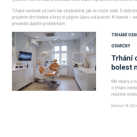
Trhání osmiček už není tak strašidelné, jak se může zdát. S dobr
projdete tím hladce a brzy si užijete úlevu od bolesti. A hlavně 
předešlo dalším problémům.
TRHÁNÍ OSM
OSMIČKY
Trhání 
bolest 
Mít obavy z n
o trhání osmi
můžete očeká
se, jak moc t
března 18 202
dostupné a co
Užitečné tipy
tento zákrok 