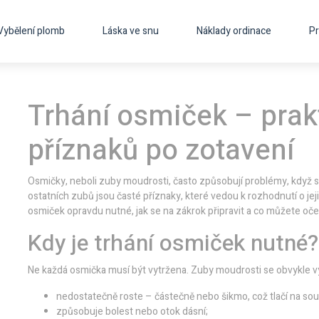
Vybělení plomb
Láska ve snu
Náklady ordinace
Pr
Trhání osmiček – prak
příznaků po zotavení
Osmičky, neboli zuby moudrosti, často způsobují problémy, když se
ostatních zubů jsou časté příznaky, které vedou k rozhodnutí o jej
osmiček opravdu nutné, jak se na zákrok připravit a co můžete oče
Kdy je trhání osmiček nutné?
Ne každá osmička musí být vytržena. Zuby moudrosti se obvykle vy
nedostatečně roste – částečně nebo šikmo, což tlačí na so
způsobuje bolest nebo otok dásní;