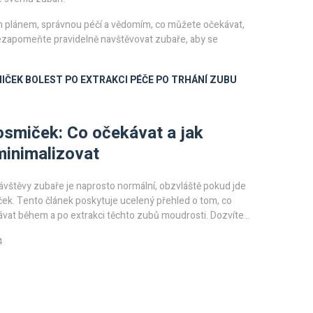
ým plánem, správnou péčí a vědomím, co můžete očekávat,
– nezapomeňte pravidelně navštěvovat zubaře, aby se
IČEK
BOLEST PO EXTRAKCI
PÉČE PO TRHÁNÍ ZUBU
osmiček: Co očekávat a jak
minimalizovat
ávštěvy zubaře je naprosto normální, obzvláště pokud jde
ček. Tento článek poskytuje ucelený přehled o tom, co
vat během a po extrakci těchto zubů moudrosti. Dozvíte
o může bolet, jaké metody minimalizace bolesti jsou
4
 vše je důležité pro rychlé a bezkomplikační hojení.
 a konkrétní doporučení vám pomohou lépe se připravit na
a snadněji zvládnout období rekonvalescence.