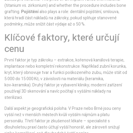
(titanium vs. zirkonium) and whether the procedure includes bone
grafting.
Pojištění
also plays a role:
dentální pojištění
,
smlouva,
která hradí část nákladů na zákroky, pokud splňuje stanovené
podmínky
, může snížit část výdaje až o 50 %.
Klíčové faktory, které určují
cenu
První faktor je typ zákroku – extrakce, kořenová kanálová terapie,
implantace nebo kompletní rekonstrukce. Například
zubní korunka
,
kryt, který obnovuje tvar a funkci poškozeného zubu, může stát od
5 000 do 15 000 Kč, v závislosti na materiálu (keramika,
kov‑keramika)
. Druhý faktor je vybavení kliniky; moderní zařízení
používají 3D skenování a navíc počítají s vyššími náklady na
sterilizaci.
Další aspekt je geografická poloha. V Praze nebo Brně jsou ceny
vyšší než v menších městech kvůli vyšším nájmům a platu
personálu. Třetí faktor je zkušenost lékaře – specialisté s
dlouholetou praxí často účtují vyšší honorář, ale zároveň snižují