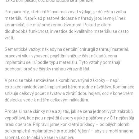
riziko komplikací, což dlouhodobě šetří peníze.
Pro pacienty, kteří chtějí minimalizovat výdaje, je důležitá i volba
materiálu. Například plastové dočasné náhrady jsou levnější než
keramické, ale mají omezenou životnost. Pokud je cílem
dlouhodobá funkčnost, investice do kvalitního materiálu se často
vrátí.
Semantické vazby: náklady na dentální chirurgii zahrnují materiál,
pracovní sílu i vybavení; pojištění snižuje část nákladů; cena
implantátu se liší podle typu materiálu. Tyto vztahy pomáhají
pochopit, proč se částky mohou výrazně lišit.
V praxi se také setkáváme s kombinovanými zákroky – např.
extrakce následovaná implantací během jedné návštěvy. Kombinace
snižuje celkový počet návštěv a zkrátí dobu hojení, což v konečném
důsledku vede k nižším celkovým nákladům.
Pročte si naše články níže a zjistíš, jak se cena jednotlivých zákroků
vypočítává, kde jsou největší úspory a jaké pojišťovny v ČR nejčastěji
hradí operace. Připravili jsme konkrétní příklady – od bílých plomb
po kompletní implantátové protetické řešení – aby sis mohl snadno
srovnat, co tě čeká v kase i v úsměvu.