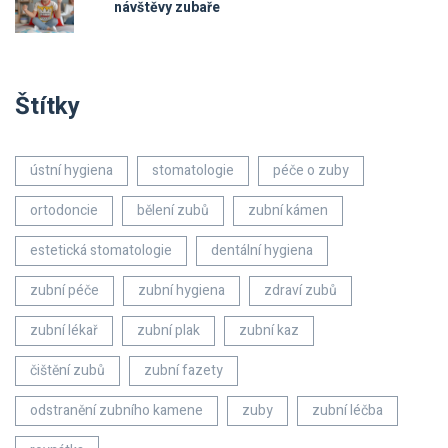
návštěvy zubaře
Štítky
ústní hygiena
stomatologie
péče o zuby
ortodoncie
bělení zubů
zubní kámen
estetická stomatologie
dentální hygiena
zubní péče
zubní hygiena
zdraví zubů
zubní lékař
zubní plak
zubní kaz
čištění zubů
zubní fazety
odstranění zubního kamene
zuby
zubní léčba