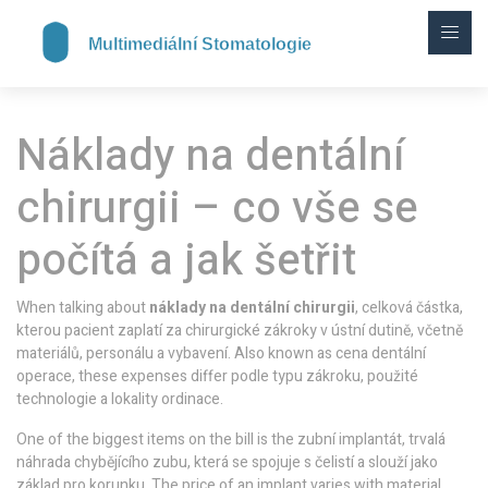
Náklady na dentální
chirurgii – co vše se
počítá a jak šetřit
When talking about
náklady na dentální chirurgii
,
celková částka,
kterou pacient zaplatí za chirurgické zákroky v ústní dutině, včetně
materiálů, personálu a vybavení
. Also known as
cena dentální
operace
, these expenses differ podle typu zákroku, použité
technologie a lokality ordinace.
One of the biggest items on the bill is the
zubní implantát
,
trvalá
náhrada chybějícího zubu, která se spojuje s čelistí a slouží jako
základ pro korunku
. The price of an implant varies with material