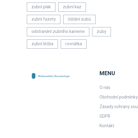
zubní plak
zubní kaz
zubní fazety
čištění zubů
odstranění zubního kamene
zuby
zubní léčba
rovnátka
MENU
O nás
Obchodní podmínky
Zásady ochrany sou
GDPR
Kontakt