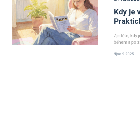
Kdy je 
Praktic
Zjistěte, kdy 
během a po zá
října 9 2025