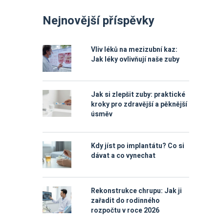
Nejnovější příspěvky
Vliv léků na mezizubní kaz:
Jak léky ovlivňují naše zuby
Jak si zlepšit zuby: praktické
kroky pro zdravější a pěknější
úsměv
Kdy jíst po implantátu? Co si
dávat a co vynechat
Rekonstrukce chrupu: Jak ji
zařadit do rodinného
rozpočtu v roce 2026