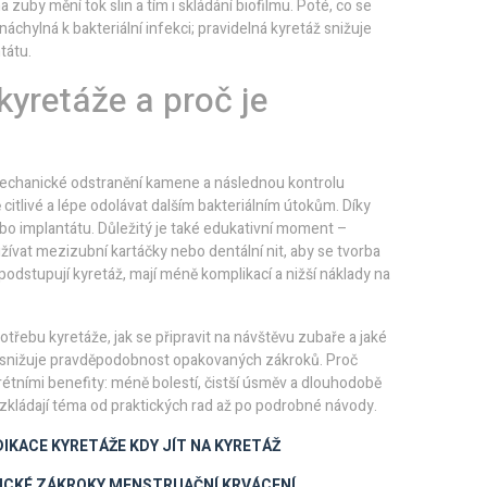
zuby mění tok slin a tím i skládání biofilmu. Poté, co se
 náchylná k bakteriální infekci; pravidelná kyretáž snižuje
tátu.
yretáže a proč je
, mechanické odstranění kamene a následnou kontrolu
itlivé a lépe odolávat dalším bakteriálním útokům. Díky
ebo implantátu. Důležitý je také edukativní moment –
užívat mezizubní kartáčky nebo dentální nit, aby se tvorba
 podstupují kyretáž, mají méně komplikací a nižší náklady na
otřebu kyretáže, jak se připravit na návštěvu zubaře a jaké
á snižuje pravděpodobnost opakovaných zákroků. Proč
rétními benefity: méně bolestí, čistší úsměv a dlouhodobě
ozkládají téma od praktických rad až po podrobné návody.
DIKACE KYRETÁŽE
KDY JÍT NA KYRETÁŽ
ICKÉ ZÁKROKY
MENSTRUAČNÍ KRVÁCENÍ