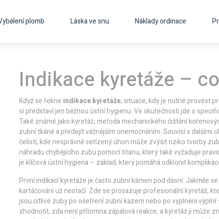
Vybělení plomb
Láska ve snu
Náklady ordinace
Pr
Indikace kyretáže – co
Když se řekne
indikace kyretáže
,
situace, kdy je nutné provést p
si představí jen běžnou ústní hygienu. Ve skutečnosti jde o specif
Také známé jako
kyretáž
,
metoda mechanického čištění kořenový
zubní tkáně a předejít vážnějším onemocněním. Souvisí s dalšími o
čelistí
, kde nesprávně seřízený úhon může zvýšit riziko tvorby 
náhradu chybějícího zubu pomocí titanu
, který také vyžaduje prav
je klíčová ústní hygiena – základ, který pomáhá odklonit komplikac
První indikací kyretáže je často zubní kámen pod dásní. Jakmile se 
kartáčování už nestačí. Zde se prosazuje profesionální kyretáž, kter
jsou citlivé zuby po ošetření zubní kazem nebo po vyplnění výpln
zhodnotit, zda není přítomna zápalová reakce, a kyretáž ji může z