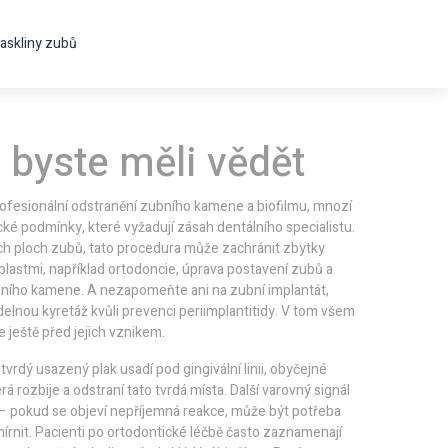
askliny zubů
 byste měli vědět
rofesionální odstranění zubního kamene a biofilmu
, mnozí
ické podmínky, které vyžadují zásah dentálního specialistu.
ch ploch zubů
, tato procedura může zachránit zbytky
blastmi, například
ortodoncie
,
úprava postavení zubů a
zubního kamene. A nezapomeňte ani na
zubní implantát
,
idelnou kyretáž kvůli prevenci periimplantitidy. V tom všem
e ještě před jejich vznikem.
tvrdý usazený plak usadí pod gingivální linii, obyčejné
á rozbije a odstraní tato tvrdá místa. Další varovný signál
í – pokud se objeví nepříjemná reakce, může být potřeba
mírnit. Pacienti po ortodontické léčbě často zaznamenají