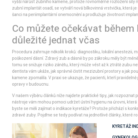
vyšší nárůst zubního kamene, protože rovnoměrné rozložení síly na 
zubní implantát osadí, se vytváří nová bílkovinná vrstvička, která je
šanci na periimplantární onemocnění a prodlužuje životnost implan
Co můžete očekávat během k
důležité jednat včas
Procedura zahrnuje několik kroků: diagnostiku, lokální anestezii
poškození dásní. Zdravý zub a dásně by po zákroku měly být méně c
tomu se snižuje riziko zánětu, který může vést až k ztrátě zubu n
dentista vám ukáže, jak správně čistit mezizubní prostory a jak po
kamene zpomalila. V praxi se ukazuje, že pacienti, kteří pravidelně
opravy v budoucnu.
V našem výběru článků níže najdete praktické tipy, jak rozpoznat p
nástroje vám mohou pomoci udržet ústní hygienu na úrovni, kter
byste se měli zajímat o indikace kyretáže? Protože přichází s konk
zdravé zuby. Pojďme se tedy podívat na jednotlivé články, které r
KYRETÁŽ
IN
GYNEKOLOG