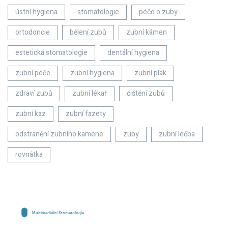
ústní hygiena
stomatologie
péče o zuby
ortodoncie
bělení zubů
zubní kámen
estetická stomatologie
dentální hygiena
zubní péče
zubní hygiena
zubní plak
zdraví zubů
zubní lékař
čištění zubů
zubní kaz
zubní fazety
odstranění zubního kamene
zuby
zubní léčba
rovnátka