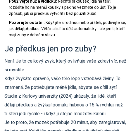
Používejte nůž a vidličku:
Nechte si kousek jídla na talíři,
rozdělte ho na menší kousky a pak ho vezměte do úst. To je
způsob, jak si předkus vytvořit i bez použití zubů.
Pozorujte ostatní:
Když jíte s rodinou nebo přáteli, podívejte se,
jak dělají předkus. Většina lidí to dělá automaticky - ale jen ti, kteří
mají zuby v dobrém stavu.
Je předkus jen pro zuby?
Není. Je to celkový zvyk, který ovlivňuje vaše zdraví víc, než
si myslíte.
Když žvýkáte správně, vaše tělo lépe vstřebává živiny. To
znamená, že potřebujete méně jídla, abyste se cítili sytí.
Studie z Karlovy univerzity (2024) ukázaly, že lidé, kteří
dělají předkus a žvýkají pomalu, hubnou o 15 % rychleji než
ti, kteří jedí rychle - i když jí stejné množství kalorií.
Je to proto, že mozek potřebuje 20 minut, aby zaregistroval,