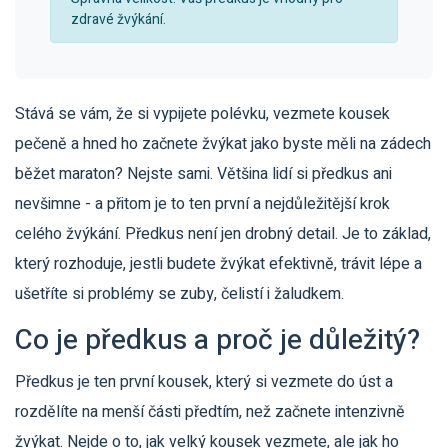
zdravé žvýkání.
Stává se vám, že si vypijete polévku, vezmete kousek
pečeně a hned ho začnete žvýkat jako byste měli na zádech
běžet maraton? Nejste sami. Většina lidí si předkus ani
nevšimne - a přitom je to ten první a nejdůležitější krok
celého žvýkání. Předkus není jen drobný detail. Je to základ,
který rozhoduje, jestli budete žvýkat efektivně, trávit lépe a
ušetříte si problémy se zuby, čelistí i žaludkem.
Co je předkus a proč je důležitý?
Předkus je ten první kousek, který si vezmete do úst a
rozdělíte na menší části předtím, než začnete intenzivně
žvýkat. Nejde o to, jak velký kousek vezmete, ale jak ho