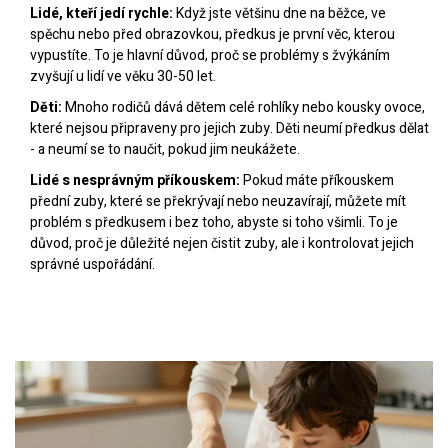
Lidé, kteří jedí rychle:
Když jste většinu dne na běžce, ve
spěchu nebo před obrazovkou, předkus je první věc, kterou
vypustíte. To je hlavní důvod, proč se problémy s žvýkáním
zvyšují u lidí ve věku 30-50 let.
Děti:
Mnoho rodičů dává dětem celé rohlíky nebo kousky ovoce,
které nejsou připraveny pro jejich zuby. Děti neumí předkus dělat
- a neumí se to naučit, pokud jim neukážete.
Lidé s nesprávným příkouskem:
Pokud máte příkouskem
přední zuby, které se překrývají nebo neuzavírají, můžete mít
problém s předkusem i bez toho, abyste si toho všimli. To je
důvod, proč je důležité nejen čistit zuby, ale i kontrolovat jejich
správné uspořádání.