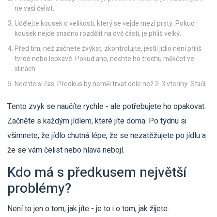
ne vaši čelist.
Udělejte kousek o velikosti, který se vejde mezi prsty. Pokud
kousek nejde snadno rozdělit na dvě části, je příliš velký.
Před tím, než začnete žvýkat, zkontrolujte, jestli jídlo není příliš
tvrdé nebo lepkavé. Pokud ano, nechte ho trochu měkčet ve
slinách.
Nechte si čas. Předkus by neměl trvat déle než 2-3 vteřiny. Stačí.
Tento zvyk se naučíte rychle - ale potřebujete ho opakovat.
Začněte s každým jídlem, které jíte doma. Po týdnu si
všimnete, že jídlo chutná lépe, že se nezatěžujete po jídlu a
že se vám čelist nebo hlava nebojí.
Kdo má s předkusem největší
problémy?
Není to jen o tom, jak jíte - je to i o tom, jak žijete.