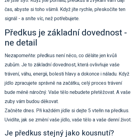
že jste sytí. Když jíte pomalu, předkus a žvýkání vám dají
čas, abyste si toho všimli. Když jíte rychle, přeskočíte ten
signál - a sníte víc, než potřebujete.
Předkus je základní dovednost -
ne detail
Nezapomeňte: předkus není něco, co děláte jen kvůli
zubům. Je to základní dovednost, která ovlivňuje vaše
trávení, váhu, energii, bolesti hlavy a dokonce i náladu. Když
jídlo zpracujete správně na začátku, celý proces trávení
bude méně náročný. Vaše tělo nebudete přetěžovat. A vaše
zuby vám budou děkovat.
Začněte dnes. Při každém jídle si dejte 5 vteřin na předkus.
Uvidíte, jak se změní vaše jídlo, vaše tělo a vaše denní život.
Je předkus stejný jako kousnutí?