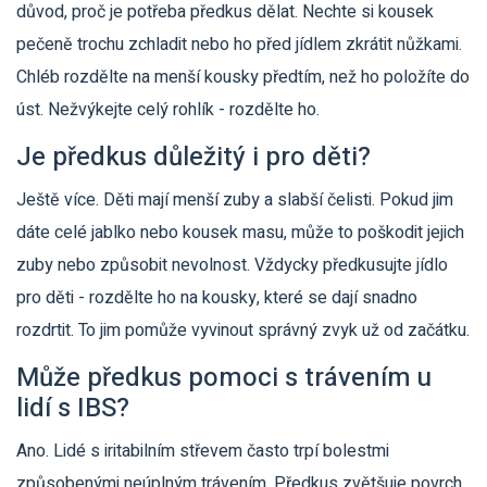
důvod, proč je potřeba předkus dělat. Nechte si kousek
pečeně trochu zchladit nebo ho před jídlem zkrátit nůžkami.
Chléb rozdělte na menší kousky předtím, než ho položíte do
úst. Nežvýkejte celý rohlík - rozdělte ho.
Je předkus důležitý i pro děti?
Ještě více. Děti mají menší zuby a slabší čelisti. Pokud jim
dáte celé jablko nebo kousek masu, může to poškodit jejich
zuby nebo způsobit nevolnost. Vždycky předkusujte jídlo
pro děti - rozdělte ho na kousky, které se dají snadno
rozdrtit. To jim pomůže vyvinout správný zvyk už od začátku.
Může předkus pomoci s trávením u
lidí s IBS?
Ano. Lidé s iritabilním střevem často trpí bolestmi
způsobenými neúplným trávením. Předkus zvětšuje povrch