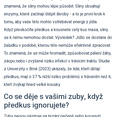
znamená, že sliny mohou lépe působit. Sliny obsahují
enzymy, které začínají štěpit škroby - a to je první krok k
tomu, aby vaše tělo mohlo vstřebávat energii z jídla.
Když přeskočíte předkus a kousnete celý kus masa, sliny
se k němu nemohou dostat. Výsledek? Jídlo se dostane do
žaludku v podobě, kterou tělo nemůže efektivně zpracovat.
To znamená, že se může hromadit, způsobovat pálení žáhy,
zácpu nebo i zvýšené riziko infekcí v trávicím traktu. Studie
z Univerzity v Brně (2023) ukázaly, že lidé, kteří dělají
předkus, mají o 37 % nižší riziko problémů s trávením než ti,
kteří žvýkají hned velké kousky.
Co se děje s vašimi zuby, když
předkus ignorujete?
Zuby nejsou nástroje na řezání pečeně nebo kousnutí