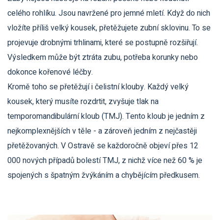
celého rohlíku. Jsou navržené pro jemné mletí. Když do nich
vložíte příliš velký kousek, přetěžujete zubní sklovinu. To se
projevuje drobnými trhlinami, které se postupně rozšiřují.
Výsledkem může být ztráta zubu, potřeba korunky nebo
dokonce kořenové léčby.
Kromě toho se přetěžují i čelistní klouby. Každý velký
kousek, který musíte rozdrtit, zvyšuje tlak na
temporomandibulární kloub (TMJ). Tento kloub je jedním z
nejkomplexnějších v těle - a zároveň jedním z nejčastěji
přetěžovaných. V Ostravě se každoročně objeví přes 12
000 nových případů bolestí TMJ, z nichž více než 60 % je
spojených s špatným žvýkáním a chybějícím předkusem.