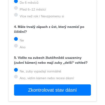
Do 6 měsíců
Před 6–12 měsíci
Více než rok / Nevzpomenu si
4. Máte trvalý zápach z úst, který nezmizí po
čištění?
Ne
Ano
5. Vidíte na zubech žluté/hnědé usazeniny
(zubní kámen) nebo mají zuby „delší“ vzhled?
Ne, zuby vypadají normálně
Ano, vidím kámen nebo recesi dásní
Zkontrolovat stav dásní