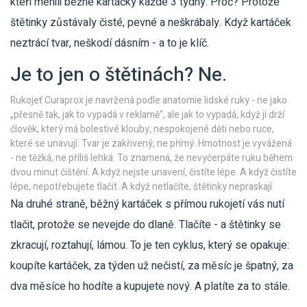
kteří měnili běžné kartáčky každé 3 týdny. Proč? Protože
štětinky zůstávaly čisté, pevné a neškrábaly. Když kartáček
neztrácí tvar, neškodí dásním - a to je klíč.
Je to jen o štětinách? Ne.
Rukojeť Curaprox je navržená podle anatomie lidské ruky - ne jako
„přesně tak, jak to vypadá v reklamě“, ale jak to vypadá, když ji drží
člověk, který má bolestivé klouby, nespokojené děti nebo ruce,
které se unavují. Tvar je zakřivený, ne přímý. Hmotnost je vyvážená
- ne těžká, ne příliš lehká. To znamená, že nevyčerpáte ruku během
dvou minut čištění. A když nejste unavení, čistíte lépe. A když čistíte
lépe, nepotřebujete tlačit. A když netlačíte, štětinky nepraskají.
Na druhé straně, běžný kartáček s přímou rukojetí vás nutí
tlačit, protože se nevejde do dlaně. Tlačíte - a štětinky se
zkracují, roztahují, lámou. To je ten cyklus, který se opakuje:
koupíte kartáček, za týden už nečistí, za měsíc je špatný, za
dva měsíce ho hodíte a kupujete nový. A platíte za to stále.