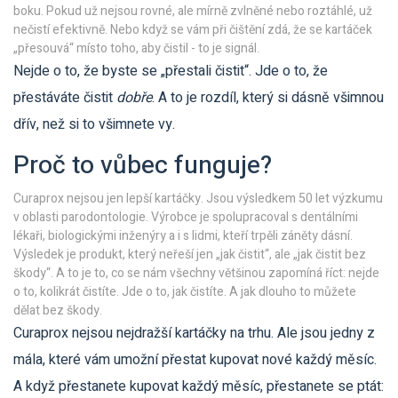
boku. Pokud už nejsou rovné, ale mírně zvlněné nebo roztáhlé, už
nečistí efektivně. Nebo když se vám při čištění zdá, že se kartáček
„přesouvá“ místo toho, aby čistil - to je signál.
Nejde o to, že byste se „přestali čistit“. Jde o to, že
přestáváte čistit
dobře
. A to je rozdíl, který si dásně všimnou
dřív, než si to všimnete vy.
Proč to vůbec funguje?
Curaprox nejsou jen lepší kartáčky. Jsou výsledkem 50 let výzkumu
v oblasti parodontologie. Výrobce je spolupracoval s dentálními
lékaři, biologickými inženýry a i s lidmi, kteří trpěli záněty dásní.
Výsledek je produkt, který neřeší jen „jak čistit“, ale „jak čistit bez
škody“. A to je to, co se nám všechny většinou zapomíná říct: nejde
o to, kolikrát čistíte. Jde o to, jak čistíte. A jak dlouho to můžete
dělat bez škody.
Curaprox nejsou nejdražší kartáčky na trhu. Ale jsou jedny z
mála, které vám umožní přestat kupovat nové každý měsíc.
A když přestanete kupovat každý měsíc, přestanete se ptát: