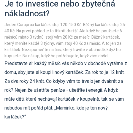
Je to investice nebo zbytečná
nákladnost?
Jeden Curaprox kartáček stojí 120-150 Kč. Běžný kartáček stojí 25-
40 Kč. Na první pohled je to třikrát dražší. Ale když ho použijete 6
měsíců místo 3 týdnů, stojí vám 20 Kč za měsíc. Běžný kartáček,
který měníte každé 3 týdny, vám stojí 40 Kč za měsíc. A to jen za
kartáček. Nezapomeňte na čas, který trávíte v obchodě, když ho
kupujete. Na nákup, když ho potřebujete, když vám došel.
Představte si: každý měsíc vás někdo v obchodě vytáhne z
domu, aby jste si koupili nový kartáček. Za rok to je 12 krát.
Za dva roky 24 krát. Co kdyby vám to trvalo jen dvakrát za
rok? Nejen že ušetříte peníze - ušetříte i energii. A když
máte děti, které nechávají kartáček v koupelně, tak se vám
nebudou mít pořád ptát: „Maminko, kde je ten nový
kartáček?“