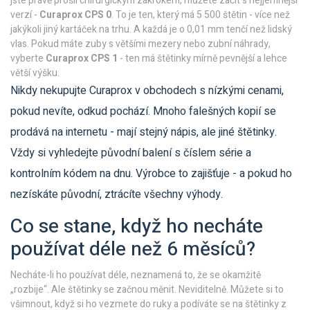
jste právě prošli chirurgickým zákrokem, můžete začít s nejjemnější
verzí -
Curaprox CPS 0
. To je ten, který má 5 500 štětin - více než
jakýkoli jiný kartáček na trhu. A každá je o 0,01 mm tenčí než lidský
vlas. Pokud máte zuby s většími mezery nebo zubní náhrady,
vyberte
Curaprox CPS 1
- ten má štětinky mírně pevnější a lehce
větší výšku.
Nikdy nekupujte Curaprox v obchodech s nízkými cenami,
pokud nevíte, odkud pochází. Mnoho falešných kopií se
prodává na internetu - mají stejný nápis, ale jiné štětinky.
Vždy si vyhledejte původní balení s číslem série a
kontrolním kódem na dnu. Výrobce to zajišťuje - a pokud ho
nezískáte původní, ztrácíte všechny výhody.
Co se stane, když ho necháte
používat déle než 6 měsíců?
Necháte-li ho používat déle, neznamená to, že se okamžitě
„rozbije“. Ale štětinky se začnou měnit. Neviditelně. Můžete si to
všimnout, když si ho vezmete do ruky a podíváte se na štětinky z