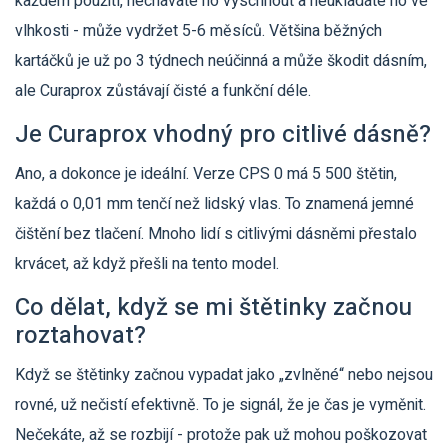
každém použití, necháváte ho vyschnout a neukládáte ho ve
vlhkosti - může vydržet 5-6 měsíců. Většina běžných
kartáčků je už po 3 týdnech neúčinná a může škodit dásním,
ale Curaprox zůstávají čisté a funkční déle.
Je Curaprox vhodný pro citlivé dásně?
Ano, a dokonce je ideální. Verze CPS 0 má 5 500 štětin,
každá o 0,01 mm tenčí než lidský vlas. To znamená jemné
čištění bez tlačení. Mnoho lidí s citlivými dásněmi přestalo
krvácet, až když přešli na tento model.
Co dělat, když se mi štětinky začnou
roztahovat?
Když se štětinky začnou vypadat jako „zvlněné“ nebo nejsou
rovné, už nečistí efektivně. To je signál, že je čas je vyměnit.
Nečekáte, až se rozbijí - protože pak už mohou poškozovat