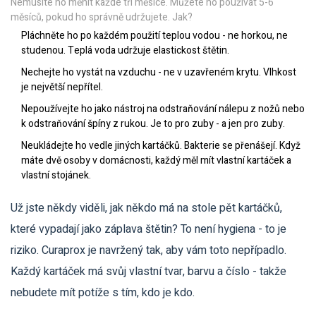
Nemusíte ho měnit každé tři měsíce. Můžete ho používat 5-6
měsíců, pokud ho správně udržujete. Jak?
Pláchněte ho po každém použití teplou vodou - ne horkou, ne
studenou. Teplá voda udržuje elastickost štětin.
Nechejte ho vystát na vzduchu - ne v uzavřeném krytu. Vlhkost
je největší nepřítel.
Nepoužívejte ho jako nástroj na odstraňování nálepu z nožů nebo
k odstraňování špíny z rukou. Je to pro zuby - a jen pro zuby.
Neukládejte ho vedle jiných kartáčků. Bakterie se přenášejí. Když
máte dvě osoby v domácnosti, každý měl mít vlastní kartáček a
vlastní stojánek.
Už jste někdy viděli, jak někdo má na stole pět kartáčků,
které vypadají jako záplava štětin? To není hygiena - to je
riziko. Curaprox je navržený tak, aby vám toto nepřípadlo.
Každý kartáček má svůj vlastní tvar, barvu a číslo - takže
nebudete mít potíže s tím, kdo je kdo.