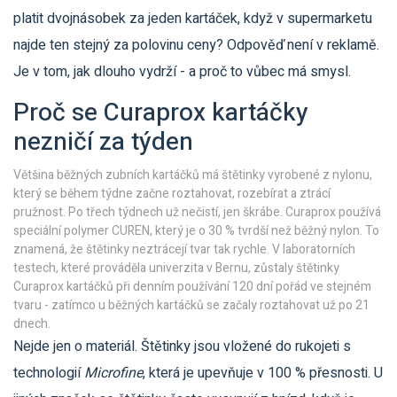
platit dvojnásobek za jeden kartáček, když v supermarketu
najde ten stejný za polovinu ceny? Odpověď není v reklamě.
Je v tom, jak dlouho vydrží - a proč to vůbec má smysl.
Proč se Curaprox kartáčky
nezničí za týden
Většina běžných zubních kartáčků má štětinky vyrobené z nylonu,
který se během týdne začne roztahovat, rozebírat a ztrácí
pružnost. Po třech týdnech už nečistí, jen škrábe. Curaprox používá
speciální polymer CUREN, který je o 30 % tvrdší než běžný nylon. To
znamená, že štětinky neztrácejí tvar tak rychle. V laboratorních
testech, které prováděla univerzita v Bernu, zůstaly štětinky
Curaprox kartáčků při denním používání 120 dní pořád ve stejném
tvaru - zatímco u běžných kartáčků se začaly roztahovat už po 21
dnech.
Nejde jen o materiál. Štětinky jsou vložené do rukojeti s
technologií
Microfine
, která je upevňuje v 100 % přesnosti. U