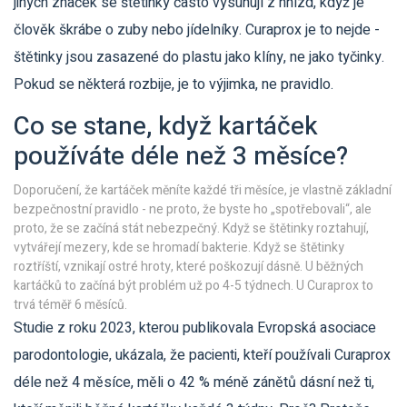
jiných značek se štětinky často vysunují z hnízd, když je
člověk škrábe o zuby nebo jídelníky. Curaprox je to nejde -
štětinky jsou zasazené do plastu jako klíny, ne jako tyčinky.
Pokud se některá rozbije, je to výjimka, ne pravidlo.
Co se stane, když kartáček
používáte déle než 3 měsíce?
Doporučení, že kartáček měníte každé tři měsíce, je vlastně základní
bezpečnostní pravidlo - ne proto, že byste ho „spotřebovali“, ale
proto, že se začíná stát nebezpečný. Když se štětinky roztahují,
vytvářejí mezery, kde se hromadí bakterie. Když se štětinky
roztříští, vznikají ostré hroty, které poškozují dásně. U běžných
kartáčků to začíná být problém už po 4-5 týdnech. U Curaprox to
trvá téměř 6 měsíců.
Studie z roku 2023, kterou publikovala Evropská asociace
parodontologie, ukázala, že pacienti, kteří používali Curaprox
déle než 4 měsíce, měli o 42 % méně zánětů dásní než ti,