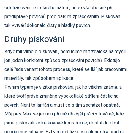
odstraňování rzi, starého nátěru, nebo všeobecně při
předúpravě povrchů před dalším zpracováním. Pískování
tak vytváří dokonale čistý a hladký povrch.
Druhy pískování
Když mluvíme o pískování, nemusíme mít zdaleka na mysli
jen jeden konkrétní způsob zpracování povrchů. Existuje
celá řada variant tohoto procesu, které se liší jak pracovními
materiály, tak způsobem aplikace.
Prvním typem je vizitka pískování, jak ho všichni známe, a
které tvoří právě zmíněné vysokotlaké střílení částic na
povrch. Není to larifári a musí se s tím zacházet opatrně.
Můj pes Max se jednou při mé dřívější práci v továrně, kde
jsme pískovali velké kovové konstrukce, dostal do dost
nepříjemné situace. Byl v moc blízké vzdálenosti a prach z