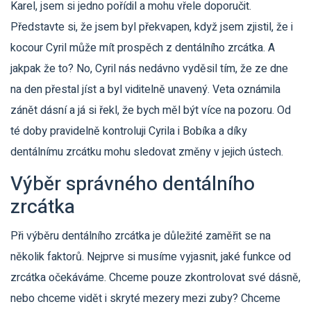
Karel, jsem si jedno pořídil a mohu vřele doporučit.
Představte si, že jsem byl překvapen, když jsem zjistil, že i
kocour Cyril může mít prospěch z dentálního zrcátka. A
jakpak že to? No, Cyril nás nedávno vyděsil tím, že ze dne
na den přestal jíst a byl viditelně unavený. Veta oznámila
zánět dásní a já si řekl, že bych měl být více na pozoru. Od
té doby pravidelně kontroluji Cyrila i Bobíka a díky
dentálnímu zrcátku mohu sledovat změny v jejich ústech.
Výběr správného dentálního
zrcátka
Při výběru dentálního zrcátka je důležité zaměřit se na
několik faktorů. Nejprve si musíme vyjasnit, jaké funkce od
zrcátka očekáváme. Chceme pouze zkontrolovat své dásně,
nebo chceme vidět i skryté mezery mezi zuby? Chceme