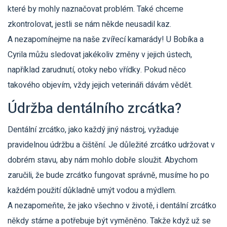
které by mohly naznačovat problém. Také chceme
zkontrolovat, jestli se nám někde neusadil kaz.
A nezapomínejme na naše zvířecí kamarády! U Bobíka a
Cyrila můžu sledovat jakékoliv změny v jejich ústech,
například zarudnutí, otoky nebo vřídky. Pokud něco
takového objevím, vždy jejich veterináři dávám vědět.
Údržba dentálního zrcátka?
Dentální zrcátko, jako každý jiný nástroj, vyžaduje
pravidelnou údržbu a čištění. Je důležité zrcátko udržovat v
dobrém stavu, aby nám mohlo dobře sloužit. Abychom
zaručili, že bude zrcátko fungovat správně, musíme ho po
každém použití důkladně umýt vodou a mýdlem.
A nezapomeňte, že jako všechno v životě, i dentální zrcátko
někdy stárne a potřebuje být vyměněno. Takže když už se