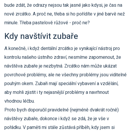
bude zdát, že odrazy nejsou tak jasné jako kdysi, je čas na
nové zrcátko. A proč ne, třeba si ho pořídíte v jiné barvě než
minule. Třeba pastelově růžové - proč ne?
Kdy navštívit zubaře
A konečně, i když dentální zrcátko je vynikající nástroj pro
kontrolu našeho ústního zdraví, nesmíme zapomenout, že
návštěva zubaře je nezbytná. Zrcátko nám může ukázat
povrchové problémy, ale ne všechny problémy jsou viditelné
pouhým okem. Zubaři mají speciální vybavení a vzdělání,
aby mohli zjistit i ty nejasnější problémy a navrhnout
vhodnou léčbu.
Proto bych doporučil pravidelné (nejméně dvakrát ročně)
návštěvy zubaře, dokonce i když se zdá, že je vše v
pořádku. V paměti mi stále zůstává příběh, kdy jsem si